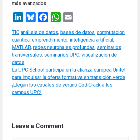
más avanzados
.
LinkedIn
Bluesky
Facebook
WhatsApp
Email
Categories
Tags
TIC
análisis de datos
,
bases de datos
,
computación
cuántica
,
emprendimiento
,
inteligencia artificial
,
MATLAB
,
redes neuronales profundas
,
seminarios
transversales
,
seminarios UPC
,
visualización de
datos
La UPC School participa en la alianza europea Unite!
para impulsar la oferta formativa en transición verde
¡Llegan los casales de verano CodiCrack a los
campus UPC!
Leave a Comment