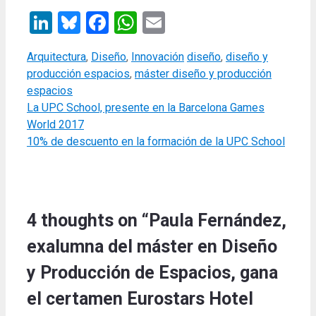
LinkedIn
Bluesky
Facebook
WhatsApp
Email
Categories
Tags
Arquitectura
,
Diseño
,
Innovación
diseño
,
diseño y
producción espacios
,
máster diseño y producción
espacios
La UPC School, presente en la Barcelona Games
World 2017
10% de descuento en la formación de la UPC School
4 thoughts on “Paula Fernández,
exalumna del máster en Diseño
y Producción de Espacios, gana
el certamen Eurostars Hotel