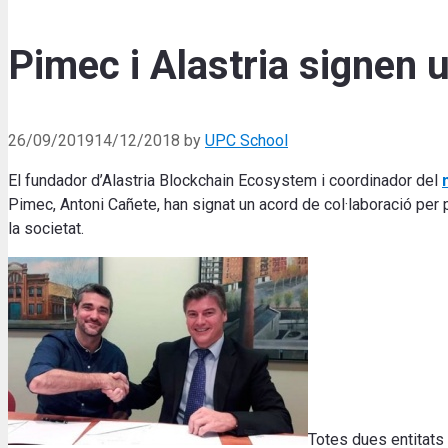
Pimec i Alastria signen u
26/09/2019
14/12/2018
by
UPC School
El fundador d’Alastria Blockchain Ecosystem i coordinador del
Pimec, Antoni Cañete, han signat un acord de col·laboració per
la societat.
Totes dues entitats