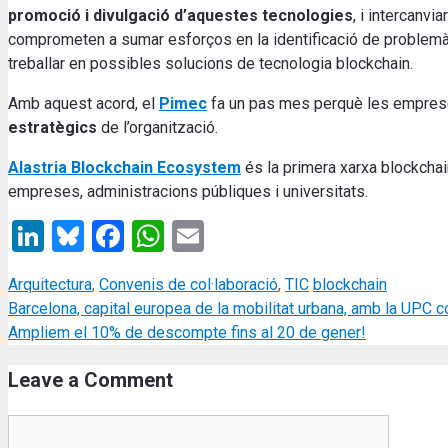
promoció i divulgació d’aquestes tecnologies
, i intercanv
comprometen a sumar esforços en la identificació de problemàt
treballar en possibles solucions de tecnologia blockchain.
Amb aquest acord, el
Pimec
fa un pas mes perquè les emprese
estratègics
de l’organització.
Alastria Blockchain Ecosystem
és la primera xarxa blockchai
empreses, administracions públiques i universitats.
LinkedIn
Bluesky
Facebook
WhatsApp
Email
Categories
Tags
Arquitectura
,
Convenis de col·laboració
,
TIC
blockchain
Barcelona, capital europea de la mobilitat urbana, amb la UPC c
Ampliem el 10% de descompte fins al 20 de gener!
Leave a Comment
Comment