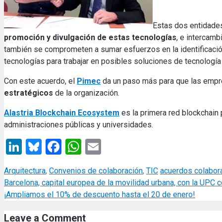
Estas dos entidades
promoción y divulgación de estas tecnologías
, e intercamb
también se comprometen a sumar esfuerzos en la identificació
tecnologías para trabajar en posibles soluciones de tecnología
Con este acuerdo, el
Pimec
da un paso más para que las emp
estratégicos
de la organización.
Alastria Blockchain Ecosystem
es la primera red blockchain
administraciones públicas y universidades.
LinkedIn
Bluesky
Facebook
WhatsApp
Email
Categories
Tags
Arquitectura
,
Convenios de colaboración
,
TIC
acuerdos colabor
Barcelona, capital europea de la movilidad urbana, con la UPC
¡Ampliamos el 10% de descuento hasta el 20 de enero!
Leave a Comment