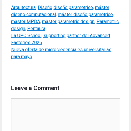
Categories
Tags
Arquitectura
,
Diseño
diseño paramétrico
,
máster
diseño computacional
,
máster diseño paramétrico
,
màster MPDA
,
màster parametric design
,
Parametric
design
,
Pentaura
La UPC School, supporting partner del Advanced
Factories 2025
Nueva oferta de microcredenciales universitarias
para mayo
Leave a Comment
Comment