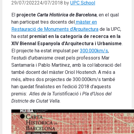
29/07/2022
24/07/2018
by
UPC School
El
projecte
Carta Històrica de Barcelona
, en el qual
han participat tres docents del
màster en
Restauració de Monuments d’Arquitectura
de la UPC,
ha estat
premiat en la categoria de recerca en la
XIV Biennal Espanyola d’Arquitectura i Urbanisme
.
El projecte ha estat impulsat per
300.000km/s
,
l’estudi d’urbanisme creat pels professors Mar
Santamaría i Pablo Martínez, amb la col·laboració del
també docent del màster Oriol Hostench. A més a
més, altres dos projectes de 300.000km/s també
han quedat finalistes en l’edició 2018 d’aquests
premis:
Atles de la Turistificació
i
Pla d’Usos del
Districte de Ciutat Vella.