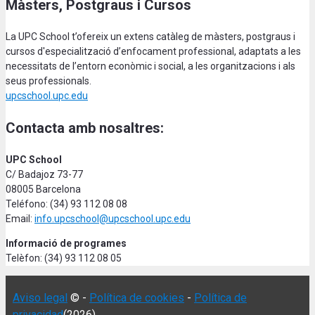
Màsters, Postgraus i Cursos
La UPC School t’ofereix un extens catàleg de màsters, postgraus i
cursos d'especialització d’enfocament professional, adaptats a les
necessitats de l’entorn econòmic i social, a les organitzacions i als
seus professionals.
upcschool.upc.edu
Contacta amb nosaltres:
UPC School
C/ Badajoz 73-77
08005 Barcelona
Teléfono: (34) 93 112 08 08
Email:
info.upcschool@upcschool.upc.edu
Informació de programes
Telèfon: (34) 93 112 08 05
Aviso legal
© -
Política de cookies
-
Política de
privacidad
(2026)