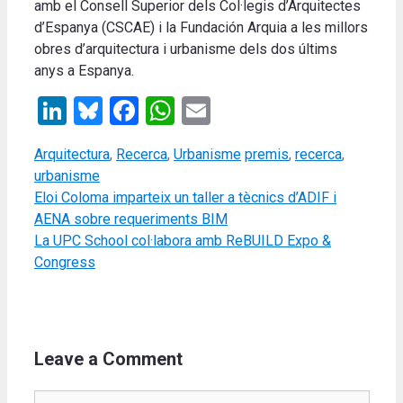
amb el Consell Superior dels Col·legis d’Arquitectes
d’Espanya (CSCAE) i la Fundación Arquia a les millors
obres d’arquitectura i urbanisme dels dos últims
anys a Espanya.
LinkedIn
Bluesky
Facebook
WhatsApp
Email
Categories
Tags
Arquitectura
,
Recerca
,
Urbanisme
premis
,
recerca
,
urbanisme
Eloi Coloma imparteix un taller a tècnics d’ADIF i
AENA sobre requeriments BIM
La UPC School col·labora amb ReBUILD Expo &
Congress
Leave a Comment
Comment