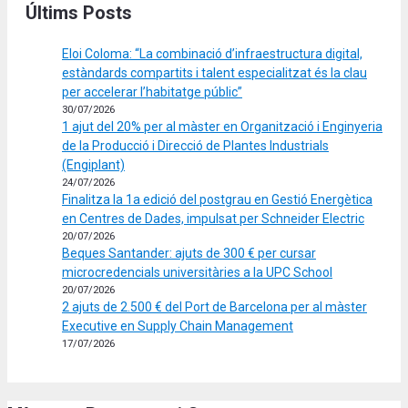
Últims Posts
Eloi Coloma: “La combinació d’infraestructura digital,
estàndards compartits i talent especialitzat és la clau
per accelerar l’habitatge públic”
30/07/2026
1 ajut del 20% per al màster en Organització i Enginyeria
de la Producció i Direcció de Plantes Industrials
(Engiplant)
24/07/2026
Finalitza la 1a edició del postgrau en Gestió Energètica
en Centres de Dades, impulsat per Schneider Electric
20/07/2026
Beques Santander: ajuts de 300 € per cursar
microcredencials universitàries a la UPC School
20/07/2026
2 ajuts de 2.500 € del Port de Barcelona per al màster
Executive en Supply Chain Management
17/07/2026