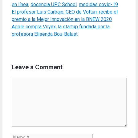
en línea
,
docencia UPC School
,
medidas covid-19
El profesor Luis Carbajo, CEO de Vottun, recibe el
premio a la Mejor Innovación en la BNEW 2020
Apple compra Vilynx, la startup fundada por la
profesora Elisenda Bou-Balust
Leave a Comment
Comment
Name
Email