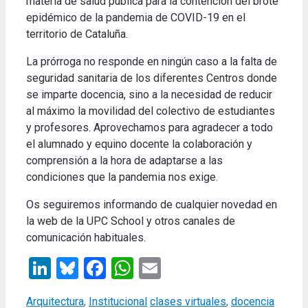
materia de salud pública para la contención del brote
epidémico de la pandemia de COVID-19 en el
territorio de Cataluña.
La prórroga no responde en ningún caso a la falta de
seguridad sanitaria de los diferentes Centros donde
se imparte docencia, sino a la necesidad de reducir
al máximo la movilidad del colectivo de estudiantes
y profesores. Aprovechamos para agradecer a todo
el alumnado y equino docente la colaboración y
comprensión a la hora de adaptarse a las
condiciones que la pandemia nos exige.
Os seguiremos informando de cualquier novedad en
la web de la UPC School y otros canales de
comunicación habituales.
LinkedIn
Bluesky
Facebook
WhatsApp
Email
Categories
Tags
Arquitectura
,
Institucional
clases virtuales
,
docencia