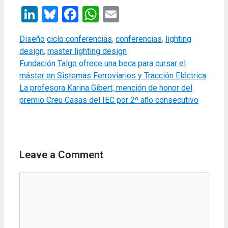
LinkedIn
Bluesky
Facebook
WhatsApp
Email
Categories
Tags
Diseño
ciclo conferencias
,
conferencias
,
lighting
design
,
master lighting design
Fundación Talgo ofrece una beca para cursar el
máster en Sistemas Ferroviarios y Tracción Eléctrica
La profesora Karina Gibert, mención de honor del
premio Creu Casas del IEC por 2º año consecutivo
Leave a Comment
Comment