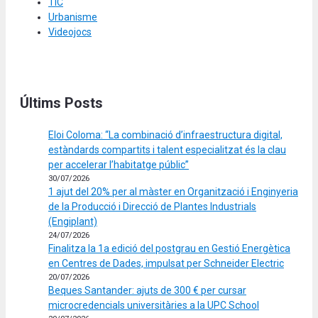
TIC
Urbanisme
Videojocs
Últims Posts
Eloi Coloma: “La combinació d’infraestructura digital,
estàndards compartits i talent especialitzat és la clau
per accelerar l’habitatge públic”
30/07/2026
1 ajut del 20% per al màster en Organització i Enginyeria
de la Producció i Direcció de Plantes Industrials
(Engiplant)
24/07/2026
Finalitza la 1a edició del postgrau en Gestió Energètica
en Centres de Dades, impulsat per Schneider Electric
20/07/2026
Beques Santander: ajuts de 300 € per cursar
microcredencials universitàries a la UPC School