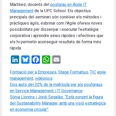
Martínez, docents del
postgrau en Agile IT
Management
de la UPC School. Els objectius
principals del seminari són conèixer els mètodes i
pràctiques àgils, esbrinar com l’Agile ofereix noves
possibilitats per dissenyar i executar l’estratègia
corporativa i aprendre eines ràpides i efectives que
els hi permetin aconseguir resultats de forma més
ràpida.
LinkedIn
Bluesky
Facebook
WhatsApp
Email
Categories
Tags
Formació per a Empreses
,
Stage Formatius
,
TIC
agile
management
,
videojocs
Dos ajuts del 20% de la matrícula per als postgraus
en Service Management i IT Governance
Sònia Llorens i Jordi Segalàs: “Està sorgint la figura
del Sustainability Manager, amb una visió estratègica
en economia circular”