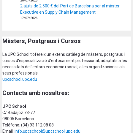
20/07/2026
2 ajuts de 2.500 € del Port de Barcelona per al màster
Executive en Supply Chain Management
17/07/2026
Màsters, Postgraus i Cursos
La UPC School t’ofereix un extens catàleg de màsters, postgraus i
cursos d'especialització d’enfocament professional, adaptats a les
necessitats de l’entorn econòmic i social, a les organitzacions i als
seus professionals.
upcschool.upc.edu
Contacta amb nosaltres:
UPC School
C/ Badajoz 73-77
08005 Barcelona
Teléfono: (34) 93 112 08 08
Email:
info.upcschool@upcschool.upc.edu