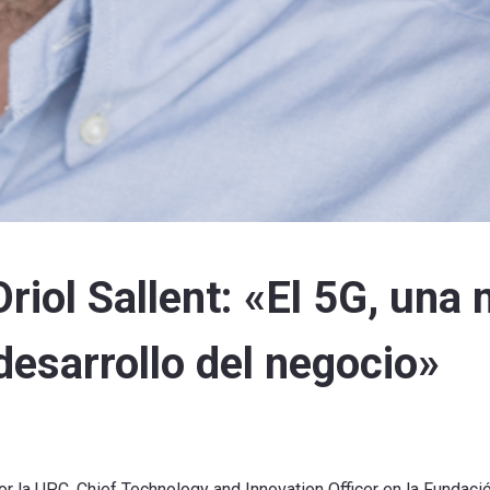
riol Sallent: «El 5G, una
desarrollo del negocio»
or la
UPC,
Chief
Technology
and
Innovation
Officer en
la Fundaci