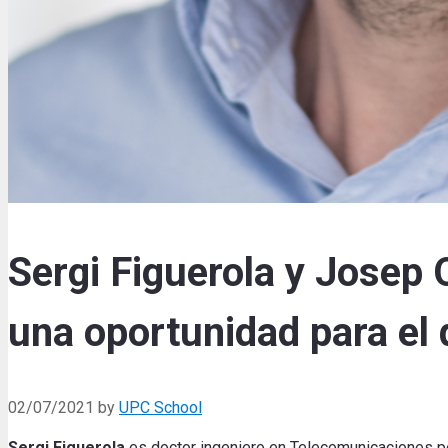
Sergi Figuerola y Josep O
una oportunidad para el 
02/07/2021
by
UPC School
Sergi
Figuerola
es doctor ingeniero
en
Telecomunicaciones
p