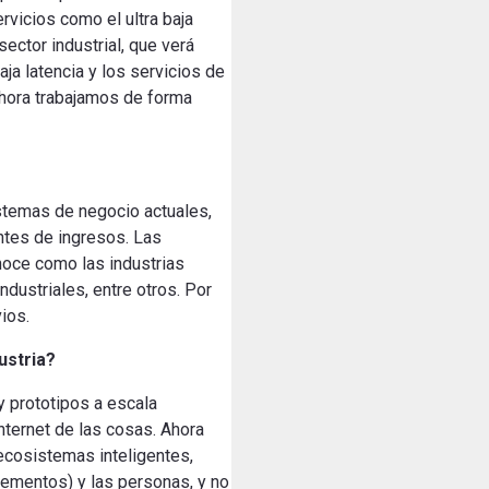
rvicios como el ultra baja
ector industrial, que verá
a latencia y los servicios de
ahora trabajamos de forma
istemas
de negocio
actuales
,
ntes de ingresos
.
Las
noce
como las
industrias
industriales,
entre otros.
Por
vios
.
ustria
?
y prototipos a escala
internet de las cosas. Ahora
 ecosistemas inteligentes,
lementos) y las personas, y no