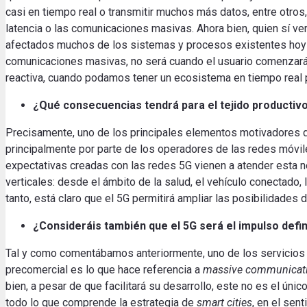
casi en tiempo real o transmitir muchos más datos, entre otros,
latencia o las comunicaciones masivas. Ahora bien, quien sí ver
afectados muchos de los sistemas y procesos existentes hoy en
comunicaciones masivas, no será cuando el usuario comenzará a
reactiva, cuando podamos tener un ecosistema en tiempo real
¿Qué consecuencias tendrá
para el tejido
productiv
Precisamente
,
uno de los principales
elementos
motivadores
principalmente
por parte de los
operadores
de las redes
móvil
expectativas
creadas
con las redes
5G
vienen a
atender
esta 
verticales
:
desde el ámbito
de la salud,
el vehículo
conectado
,
tanto
,
está
claro que el
5G
permitirá ampliar
las posibilidades
d
¿Consideráis también
que el
5G
será
el impulso
defin
Tal y como comentábamos anteriormente, uno de los servicios b
precomercial es lo que hace referencia a
massive communicat
bien, a pesar de que facilitará su desarrollo, este no es el úni
todo lo que comprende la estrategia de
smart cities
, en el sen