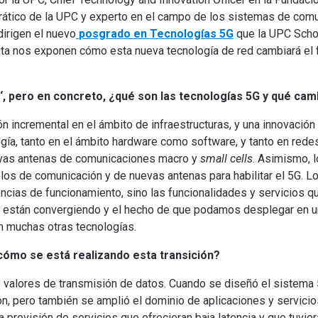
rático
de la UPC
y
experto en
el campo de los
sistemas de comu
dirigen
el nuevo
posgrado
en Tecnologías
5G
que
la UPC
Scho
ta
nos
exponen
cómo esta nueva
tecnología
de red
cambiará
el 
‘
,
pero en
concreto
,
¿
qué
son las
tecnologías
5G
y qué cam
ón
incremental
en el
ámbito
de infraestructuras
,
y una
innovación
ogía
,
tanto en el ámbito
hardware como software
,
y tanto
en rede
vas
antenas
de comunicaciones
macro y
small
cells
.
Asimismo, l
olos
de comunicación y
de nuevas
antenas
para
habilitar el
5G
.
Lo
encias
de funcionamiento,
sino
las funcionalidades
y servicios q
están convergiendo
y
el hecho de que
podamos
desplegar
en u
n
muchas otras
tecnologías
.
cómo
se está
realizando
esta transición
?
s valores de transmisión de datos. Cuando se diseñó el sistema
n, pero también se amplió el dominio de aplicaciones y servicios
provisión de servicios que ofrecieran baja latencia y que tuvier