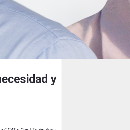
 necesidad y
ón
i2CAT
y
Chief
Technology