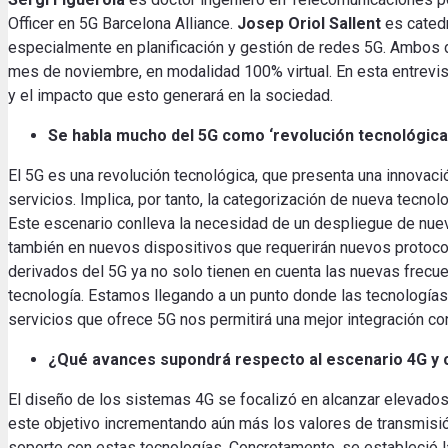
Officer en
5G
Barcelona
Alliance
.
Josep
Oriol
Sallent
es
cated
especialmente en
planificación
y gestión de redes
5G
.
Ambos
mes
de noviembre
,
en modalidad
100%
virtual.
En esta
entrevis
y el impacto
que esto
generará
en la sociedad
.
Se habla
mucho del
5G
como ‘
revolución tecnológica
El
5G
es una
revolución tecnológica
,
que presenta
una
innovaci
servicios.
Implica,
por tanto, la
categorización
de nueva
tecnol
Este
escenario
conlleva
la necesidad de un
despliegue
de nue
también
en nuevos
dispositivos que
requerirán
nuevos
protoc
derivados del
5G
ya no
solo tienen
en cuenta las nuevas
frecu
tecnología
.
Estamos
llegando
a un punto
donde las
tecnologías
servicios
que ofrece
5G
nos permitirá
una mejor
integración co
¿Qué avances
supondrá
respecto al escenario
4G
y
El diseño de los sistemas 4G se focalizó en alcanzar elevado
este objetivo incrementando aún más los valores de transmisió
soporte con estas tecnologías. Concretamente, se estableció la 