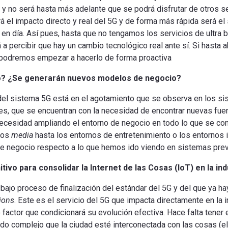
 y no será hasta más adelante que se podrá disfrutar de otros se
á el impacto directo y real del 5G y de forma más rápida será el s
 día. Así pues, hasta que no tengamos los servicios de ultra baj
 percibir que hay un cambio tecnológico real ante sí. Si hasta 
 podremos empezar a hacerlo de forma proactiva
o
?
¿Se
generarán
nuevos modelos
de negocio?
del sistema
5G
está
en el agotamiento
que se observa
en los s
es
, que se encuentran
con la necesidad de
encontrar nuevas
fue
necesidad
ampliando
el entorno
de
negocio en todo
lo que se co
 los
media
hasta los
entornos
de entretenimiento
o los
entornos
e negocio
respecto a lo
que hemos
ido
viendo
en sistemas
pre
itivo
para consolidar
la Internet de las
Cosas
(IoT
) en la
ind
ajo proceso de finalización del estándar del 5G y del que ya ha
ions
. Este es el servicio del 5G que impacta directamente en la 
co factor que condicionará su evolución efectiva. Hace falta tener
tido complejo que la ciudad esté interconectada con las cosas (e