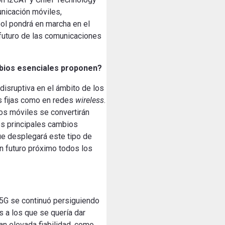
nicación
móviles
,
ol
pondrá
en marcha en el
futuro
de las comunicaciones
bios
esenciales
proponen
?
disruptiva
en
el ámbito de los
s
fijas
como
en redes
wireless
.
os
móviles
se convertirán
s principales
cambios
ue
desplegará
este tipo
de
n futuro
próximo
todos los
 5G se continuó persiguiendo
 a los que se quería dar
an elevada fiabilidad, como