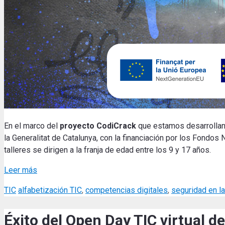
En el marco del
proyecto CodiCrack
que estamos desarrollan
la Generalitat de Catalunya, con la financiación por los Fondo
talleres se dirigen a la franja de edad entre los 9 y 17 años.
Leer más
Categories
Tags
TIC
alfabetización TIC
,
competencias digitales
,
seguridad en la
Éxito del Open Day TIC virtual d