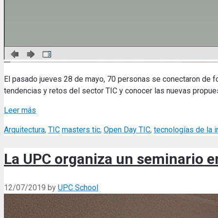
El pasado jueves 28 de mayo, 70 personas se conectaron de fo
tendencias y retos del sector TIC y conocer las nuevas propue
Leer más
Categories
Tags
Arquitectura
,
TIC
masters tic
,
Open Day TIC
,
tecnologías de la 
La UPC organiza un seminario e
12/07/2019
by
UPC School