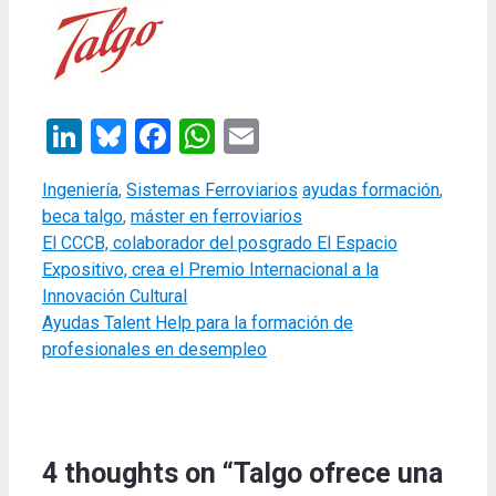
LinkedIn
Bluesky
Facebook
WhatsApp
Email
Categories
Tags
Ingeniería
,
Sistemas Ferroviarios
ayudas formación
,
beca talgo
,
máster en ferroviarios
El CCCB, colaborador del posgrado El Espacio
Expositivo, crea el Premio Internacional a la
Innovación Cultural
Ayudas Talent Help para la formación de
profesionales en desempleo
4 thoughts on “Talgo ofrece una