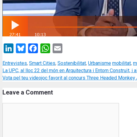
LinkedIn
Bluesky
Facebook
WhatsApp
Email
Categories
Tags
Entrevistes
,
Smart Cities
,
Sostenibilitat
,
Urbanisme
mobilitat
,
m
La UPC, al lloc 22 del món en Arquitectura i Entorn Construït, i al
Vota pel teu videojoc favorit al concurs Three Headed Monke
Leave a Comment
Comment