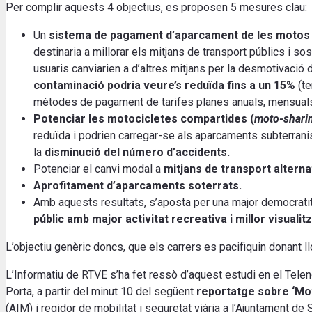
Per complir aquests 4 objectius, es proposen 5 mesures clau:
Un
sistema de pagament d’aparcament de les motos
destinaria a millorar els mitjans de transport públics i s
usuaris canviarien a d’altres mitjans per la desmotivació
contaminació podria veure’s reduïda fins a un 15%
(te
mètodes de pagament de tarifes planes anuals, mensuals, 
Potenciar les motocicletes compartides (
moto-shari
reduïda i podrien carregar-se als aparcaments subterranis
la
disminució del número d’accidents.
Potenciar el canvi modal a
mitjans de transport alternat
Aprofitament d’aparcaments soterrats.
Amb aquests resultats, s’aposta per una major democratitz
públic amb major activitat recreativa i millor visualit
L’objectiu genèric doncs, que els carrers es pacifiquin donant ll
L’Informatiu de RTVE s’ha fet ressò d’aquest estudi en el Teleno
Porta, a partir del minut 10 del següent
reportatge sobre ‘Mo
(AIM) i regidor de mobilitat i seguretat viària a l’Ajuntament de 