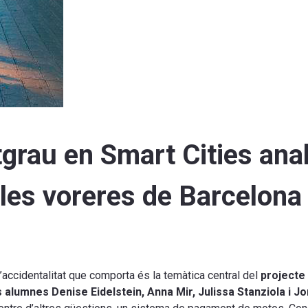
tgrau en Smart Cities anal
 les voreres de Barcelona
’accidentalitat que comporta és la temàtica central del
projecte 
s alumnes Denise Eidelstein, Anna Mir, Julissa Stanziola i Jo