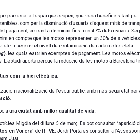
proporcional a l’espai que ocupen, que seria beneficiós tant per 
ostenibles, com per la disminució d’usuaris d’aquest mitjà de tran
 del pagament, arribant a disminuir fins a un 47% dels usuaris. S
nint en compte que les motos representen un 30% dels vehicles p
etc., i segons el nivell de contaminació de cada motocicleta.
ng
)
, les quals estarien exemptes de pagament. Les motos elèctr
. L’estudi aporta perquè la reducció de les motos a Barcelona t
ius com la bici elèctrica.
ació i racionalització de l’espai públic, amb més seguretat per a
zació.
oc a una
ciutat amb millor qualitat de vida.
tícies Migdia del dilluns 5 de març. Es pot consultar l’aparició d
tos en Vorera’ de RTVE.
Jordi Porta és consultor a l’Assessoria
Sant Just.