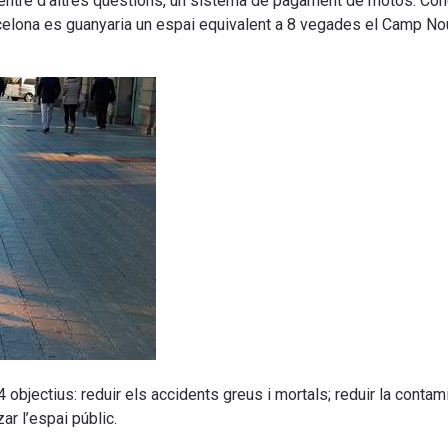
a, entre d’altres qüestions, un sistema de pagament de motos. Co
celona es guanyaria un espai equivalent a 8 vegades el Camp Nou
 objectius: reduir els accidents greus i mortals; reduir la conta
ar l’espai públic.