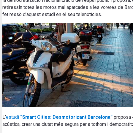
la democratització i racionalització de l’espai públic i propos
retiressin totes les motos mal aparcades a les voreres de Bar
fet ressò d’aquest estudi en el seu telenotícies.
L’
estudi
“Smart Cities: Desmotorizant Barcelona”
proposa 4
acústica; crear una ciutat més segura per a tothom i democratitz