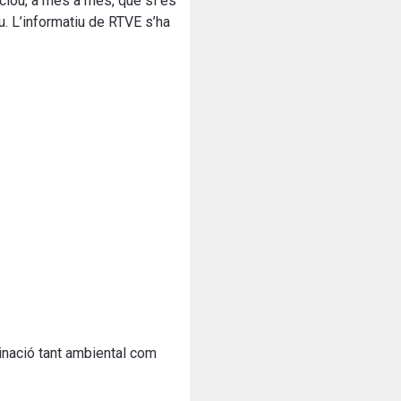
nclou, a més a més, que si es
. L’informatiu de RTVE s’ha
minació tant ambiental com