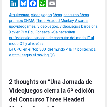
LinkedIn
Bluesky
Facebook
WhatsApp
Email
Categories
Tags
Arquitectura
,
Videojuegos
3hma
,
concurso 3hma
,
premios 3HMA
,
Three Headed Monkey Awards
,
upcvideogames
,
videojuegos
,
videojuegos barcelona
Xavier Pi y Pau Fonseca: «Se necesitan
profesionales capaces de conmutar del modo IT al
modo OT y al revés»
La UPC, en el ‘top 300’ del mundo y la 1ª politécnica
estatal según el ranking QS
2 thoughts on “Una Jornada de
Videojuegos cierra la 6ª edición
del Concurso Three Headed