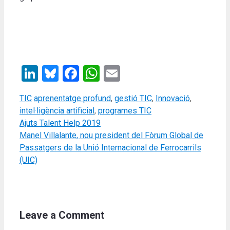
LinkedIn
Bluesky
Facebook
WhatsApp
Email
Categories
Tags
TIC
aprenentatge profund
,
gestió TIC
,
Innovació
,
intel·ligència artificial
,
programes TIC
Ajuts Talent Help 2019
Manel Villalante, nou president del Fòrum Global de
Passatgers de la Unió Internacional de Ferrocarrils
(UIC)
Leave a Comment