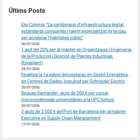
Últims Posts
Eloi Coloma: “La combinació d’infraestructura digital,
estàndards compartits i talent especialitzat és la clau
per accelerar l’habitatge públic”
30/07/2026
1 ajut del 20% per al màster en Organització i Enginyeria
de la Producció i Direcció de Plantes Industrials
(Engiplant)
24/07/2026
Finalitza la 1a edició del postgrau en Gestió Energètica
en Centres de Dades, impulsat per Schneider Electric
20/07/2026
Beques Santander: ajuts de 300 € per cursar
microcredencials universitàries a la UPC School
20/07/2026
2 ajuts de 2.500 € del Port de Barcelona per al màster
Executive en Supply Chain Management
17/07/2026