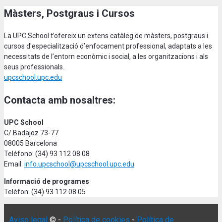
Màsters, Postgraus i Cursos
La UPC School t’ofereix un extens catàleg de màsters, postgraus i
cursos d'especialització d’enfocament professional, adaptats a les
necessitats de l’entorn econòmic i social, a les organitzacions i als
seus professionals.
upcschool.upc.edu
Contacta amb nosaltres:
UPC School
C/ Badajoz 73-77
08005 Barcelona
Teléfono: (34) 93 112 08 08
Email:
info.upcschool@upcschool.upc.edu
Informació de programes
Telèfon: (34) 93 112 08 05
Aviso legal
© -
Política de cookies
-
Política de