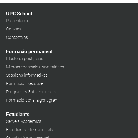
UPC School
Presentació
On som
Contacta'ns
Formació permanent
Màsters i postgraus
Microcredencials universitàries
Sessions informatives
Formació Executive
Programes Subvencionats
Formació per a la gent gran
Estudiants
Serveis Acadèmics
Estudiants internacionals