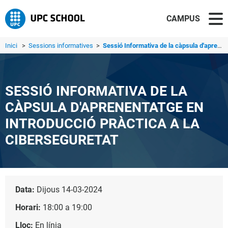
CAMPUS
Inici
>
Sessions informatives
>
Sessió Informativa de la càpsula d'aprenentatge en Introd...
SESSIÓ INFORMATIVA DE LA
CÀPSULA D'APRENENTATGE EN
INTRODUCCIÓ PRÀCTICA A LA
CIBERSEGURETAT
Data:
Dijous 14-03-2024
Horari:
18:00 a 19:00
Lloc:
En línia