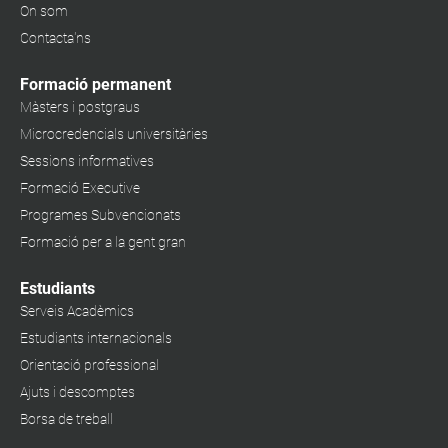
On som
Contacta'ns
Formació permanent
Màsters i postgraus
Microcredencials universitàries
Sessions informatives
Formació Executive
Programes Subvencionats
Formació per a la gent gran
Estudiants
Serveis Acadèmics
Estudiants internacionals
Orientació professional
Ajuts i descomptes
Borsa de treball