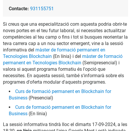
Contacte:
931155751
Si creus que una especialització com aquesta podria obrir-te
noves portes en el teu futur laboral, si necessites actualitzar
competències al teu camp o fins i tot si busques reorientar la
teva carrera cap a un nou sector emergent, vine a la sessió
informativa del
màster de formació permanent en
Tecnologies Blockchain
(En línia) i del
màster de formació
permanent en Tecnologies Blockchain
(Semipresencial) i
valora si aquest programa formatiu és l'opció que
necessites. En aquesta sessió, també s'informarà sobre els
programes d'oferta modular d'aquests programes.
Curs de formació permanent en Blockchain for
Business
(Presencial)
Curs de formació permanent en Blockchain for
Business
(En línia)
La sessió informativa tindrà lloc el dimarts 17-09-2024, a les
18:30,
en línia
mitjançant l'eina Google Meet i està indicada