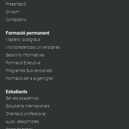
Presentació
On som
Contacta'ns
Formació permanent
Màsters i postgraus
Microcredencials universitàries
Sessions informatives
Formació Executive
Programes Subvencionats
Formació per a la gent gran
Estudiants
Serveis Acadèmics
Estudiants internacionals
Orientació professional
Ajuts i descomptes