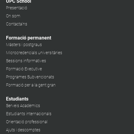
UPC School
Presentació
On som
Contacta'ns
Formació permanent
Màsters i postgraus
Microcredencials universitàries
Sessions informatives
Formació Executive
Programes Subvencionats
Formació per a la gent gran
Estudiants
Serveis Acadèmics
Estudiants internacionals
Orientació professional
Ajuts i descomptes