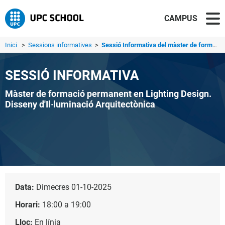
CAMPUS
Inici
>
Sessions informatives
>
Sessió Informativa del màster de formació permanent en Li...
SESSIÓ INFORMATIVA
Màster de formació permanent en Lighting Design.
Disseny d'Il·luminació Arquitectònica
Data:
Dimecres 01-10-2025
Horari:
18:00 a 19:00
Lloc:
En línia