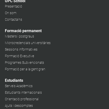
UPC School
Presentació
On som
Contacta'ns
Formació permanent
Màsters i postgraus
Microcredencials universitàries
Sessions informatives
Formació Executive
Programes Subvencionats
Formació per a la gent gran
Estudiants
Serveis Acadèmics
Estudiants internacionals
Orientació professional
Ajuts i descomptes