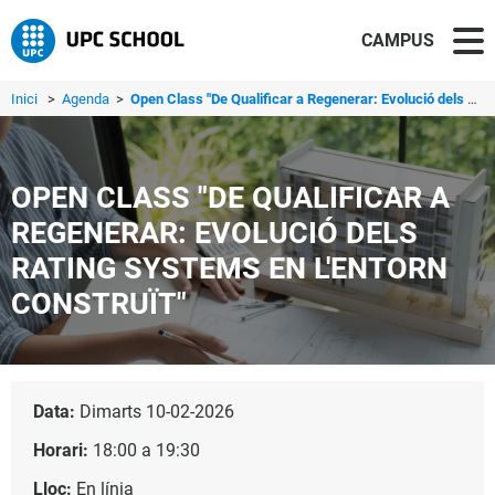
CAMPUS
Inici
>
Agenda
>
Open Class "De Qualificar a Regenerar: Evolució dels Rati...
OPEN CLASS "DE QUALIFICAR A
REGENERAR: EVOLUCIÓ DELS
RATING SYSTEMS EN L'ENTORN
CONSTRUÏT"
Data:
Dimarts 10-02-2026
Horari:
18:00 a 19:30
Lloc:
En línia