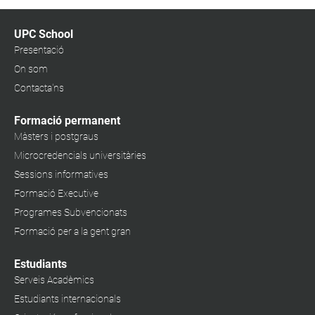
UPC School
Presentació
On som
Contacta'ns
Formació permanent
Màsters i postgraus
Microcredencials universitàries
Sessions informatives
Formació Executive
Programes Subvencionats
Formació per a la gent gran
Estudiants
Serveis Acadèmics
Estudiants internacionals