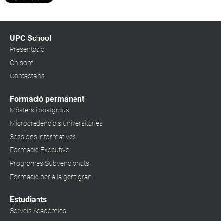
UPC School
Presentació
On som
Contacta'ns
Formació permanent
Màsters i postgraus
Microcredencials universitàries
Sessions informatives
Formació Executive
Programes Subvencionats
Formació per a la gent gran
Estudiants
Serveis Acadèmics