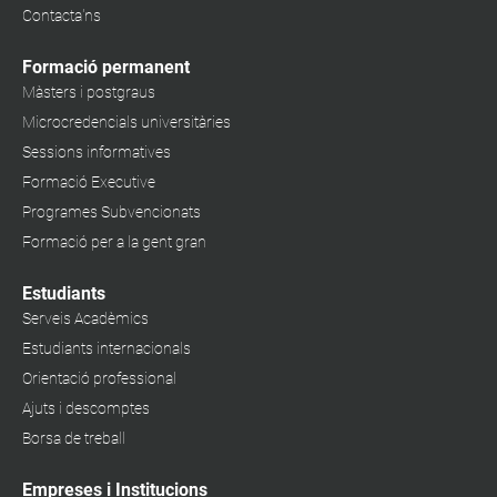
Contacta'ns
Formació permanent
Màsters i postgraus
Microcredencials universitàries
Sessions informatives
Formació Executive
Programes Subvencionats
Formació per a la gent gran
Estudiants
Serveis Acadèmics
Estudiants internacionals
Orientació professional
Ajuts i descomptes
Borsa de treball
Empreses i Institucions