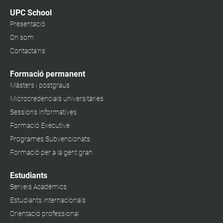
UPC School
Presentació
On som
Contacta'ns
Formació permanent
Màsters i postgraus
Microcredencials universitàries
Sessions informatives
Formació Executive
Programes Subvencionats
Formació per a la gent gran
Estudiants
Serveis Acadèmics
Estudiants internacionals
Orientació professional