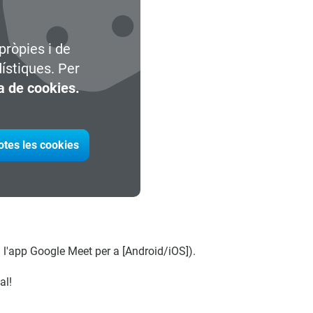
pròpies i de
dístiques. Per
ca de cookies.
otes les cookies
 l'app Google Meet per a [Android/iOS]).
al!