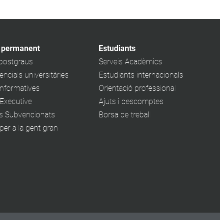
 permanent
Estudiants
 postgraus
Serveis Acadèmics
ncials universitàries
Estudiants internacionals
informatives
Orientació professional
Executive
Ajuts i descomptes
s Subvencionats
Borsa de treball
er a la gent gran