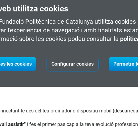
web utilitza cookies
 Fundació Politècnica de Catalunya utilitza cookies 
rar l'experiència de navegació i amb finalitats esta
ves portes en el teu futur laboral.
rmació sobre les cookies podeu consultar la
políti
s per destacar en el sector.
professional cap a àrees emergents.
tes les cookies
Configurar cookies
Permetre t
és de matrícula amb les nostres assessores.
nnectant-te des del teu ordinador o dispositiu mòbil (descarrega
vull assistir"
i fes el primer pas cap a la teva evolució profession