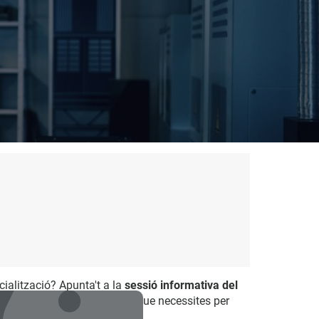
cialització? Apunta't a la
sessió informativa del
ncial)
i valora si és l'opció que necessites per