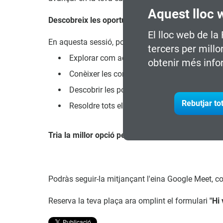
Aquest lloc 
Descobreix les oportunitats que t'esperen!
El lloc web de la
En aquesta sessió, podràs:
tercers per millo
Explorar com aquest programa pot obrir-te no
obtenir més info
Conèixer les competències clau que adquirirà
Descobrir les possibilitats de reorientació 
Rebutjar to
Resoldre tots els teus dubtes sobre el proc
Tria la millor opció per a tu!
Podràs seguir-la mitjançant l'eina Google Meet, co
Reserva la teva plaça ara omplint el formulari
"Hi 