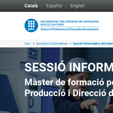
Català
-
Español
-
English
Inici
>
Sessions informatives
>
Sessió Informativa del màs
SESSIÓ INFOR
Màster de formació pe
Producció i Direcció d