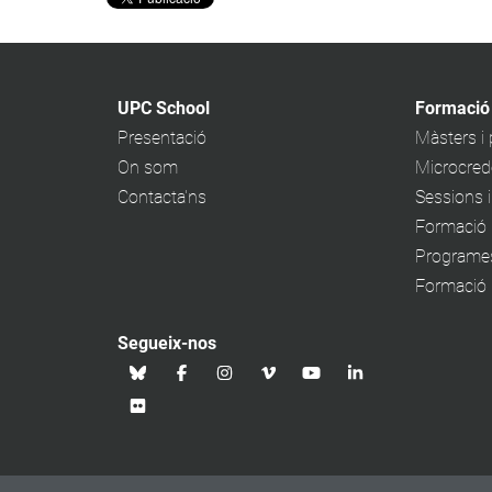
UPC School
Formació
Presentació
Màsters i
On som
Microcrede
Contacta'ns
Sessions 
Formació 
Programe
Formació p
Segueix-nos