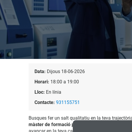
Data:
Dijous 18-06-2026
Horari:
18:00 a 19:00
Lloc:
En línia
Contacte:
931155751
Busques fer un salt qualitatiu en la teva trajectòr
màster de formació permanent
Organització i En
avançar en la teva carrera.