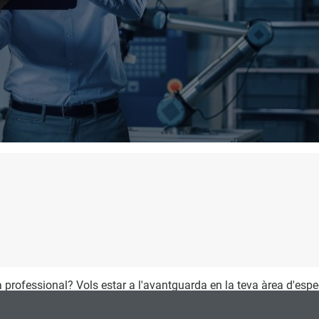
ia professional? Vols estar a l'avantguarda en la teva àrea d'espe
ginyeria de la Producció i Direcció de Plantes Industrials
(Prese