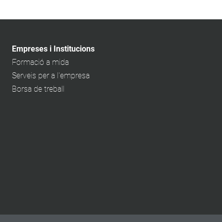
Empreses i Institucions
Formació a mida
Serveis per a l'empresa
Borsa de treball