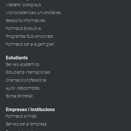
Màsters i postgraus
Microcredencials universitàries
Sessions informatives
Formació Executive
Programes Subvencionats
Formació per a la gent gran
Estudiants
Serveis Acadèmics
Estudiants internacionals
Orientació professional
Ajuts i descomptes
Borsa de treball
Empreses i Institucions
Formació a mida
Serveis per a l'empresa