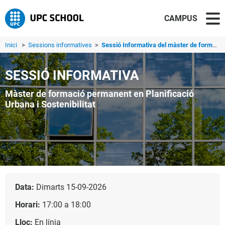
CAMPUS
Inici
>
Sessions informatives
>
Sessió Informativa del màster de formació permanent en Pl...
SESSIÓ INFORMATIVA
Màster de formació permanent en Planificació
Urbana i Sostenibilitat
Data:
Dimarts 15-09-2026
Horari:
17:00 a 18:00
Lloc:
En línia