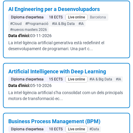
AI Engineering per a Desenvolupadors
Diploma d'expertesa
18 ECTS
Live online
Barcelona
#Cloud
#Programació
#IA & Big Data
#IA
#nuevos masters 2026
Data d'inici:
03-11-2026
La intel·ligència artificial generativa està redefinint el
desenvolupament de programari. Una part c...
Artificial Intelligence with Deep Learning
Diploma d'expertesa
15 ECTS
Live online
#IA & Big Data
#IA
Data d'inici:
05-10-2026
La intel·ligència artificial s’ha consolidat com un dels principals
motors de transformació ec...
Business Process Management (BPM)
Diploma d'expertesa
10 ECTS
Live online
#Data