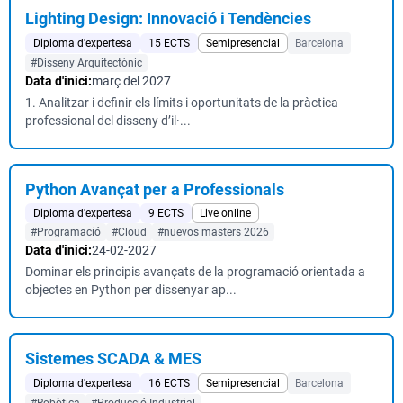
Lighting Design: Innovació i Tendències
Diploma d'expertesa
15 ECTS
Semipresencial
Barcelona
#Disseny Arquitectònic
Data d'inici:
març del 2027
1. Analitzar i definir els límits i oportunitats de la pràctica
professional del disseny d’il·...
Python Avançat per a Professionals
Diploma d'expertesa
9 ECTS
Live online
#Programació
#Cloud
#nuevos masters 2026
Data d'inici:
24-02-2027
Dominar els principis avançats de la programació orientada a
objectes en Python per dissenyar ap...
Sistemes SCADA & MES
Diploma d'expertesa
16 ECTS
Semipresencial
Barcelona