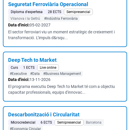
Seguretat Ferroviària Operacional
Diploma d'expertesa
28 ECTS
Semipresencial
Vilanova i la Geltrú
#Indústria Ferroviària
Data d'inici:
05-02-2027
El sector ferroviari viu un moment estratègic de creixement i
transformació. L’impuls d&rsqu...
Deep Tech to Market
Curs
1 ECTS
Live online
#Executive
#Data
#Business Management
Data d'inici:
13-11-2026
El programa executiu Deep Tech to Market té com a objectiu
capacitar professionals, equips d'innovac...
Descarbonització i Circularitat
Microcredencial
6 ECTS
Semipresencial
Barcelona
#Economia Circular