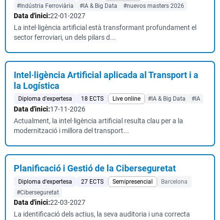
#Indústria Ferroviària
#IA & Big Data
#nuevos masters 2026
Data d'inici:
22-01-2027
La intel·ligència artificial està transformant profundament el
sector ferroviari, un dels pilars d...
Intel·ligència Artificial aplicada al Transport i a
la Logística
Diploma d'expertesa
18 ECTS
Live online
#IA & Big Data
#IA
Data d'inici:
17-11-2026
Actualment, la intel·ligència artificial resulta clau per a la
modernització i millora del transport...
Planificació i Gestió de la Ciberseguretat
Diploma d'expertesa
27 ECTS
Semipresencial
Barcelona
#Ciberseguretat
Data d'inici:
22-03-2027
La identificació dels actius, la seva auditoria i una correcta