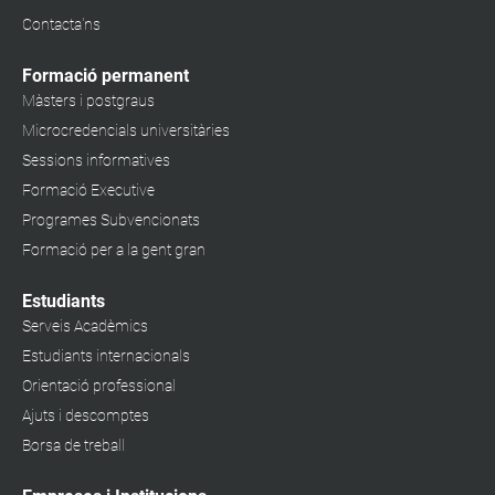
Contacta'ns
Formació permanent
Màsters i postgraus
Microcredencials universitàries
Sessions informatives
Formació Executive
Programes Subvencionats
Formació per a la gent gran
Estudiants
Serveis Acadèmics
Estudiants internacionals
Orientació professional
Ajuts i descomptes
Borsa de treball