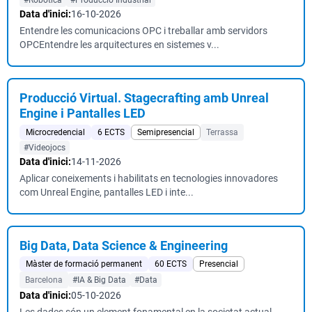
#Robòtica
#Producció Industrial
Data d'inici:
16-10-2026
Entendre les comunicacions OPC i treballar amb servidors
OPCEntendre les arquitectures en sistemes v...
Producció Virtual. Stagecrafting amb Unreal
Engine i Pantalles LED
Microcredencial
6 ECTS
Semipresencial
Terrassa
#Videojocs
Data d'inici:
14-11-2026
Aplicar coneixements i habilitats en tecnologies innovadores
com Unreal Engine, pantalles LED i inte...
Big Data, Data Science & Engineering
Màster de formació permanent
60 ECTS
Presencial
Barcelona
#IA & Big Data
#Data
Data d'inici:
05-10-2026