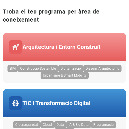
Troba el teu programa per àrea de
coneixement
Arquitectura i Entorn Construït
BIM
Construcció Sostenible
Digitalització
Disseny Arquitectònic
Urbanisme & Smart Mobility
TIC i Transformació Digital
Ciberseguretat
Cloud
Data
IA & Big Data
Programació