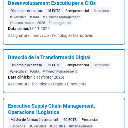
Desenvolupament Executiu per a CIOs
Diploma d'expertesa
15 ECTS
Semipresencial
Barcelona
#Executive
#Data
#Business Management
#nuevos masters 2026
#management
Data d'inici:
13-11-2026
Assignatura: Innovació i Tecnologies Disruptives
Direcció de la Transformació Digital
Diploma d'expertesa
15 ECTS
Semipresencial
Barcelona
#Executive
#Data
#Project Management
Data d'inici:
Iniciat (febrer 2026)
Assignatura: Tecnologies Digitals Emergents
Executive Supply Chain Management.
Operacions i Logística
Màster de formació permanent
60 ECTS
Presencial
Barcelona
#Executive
#Logística
#management