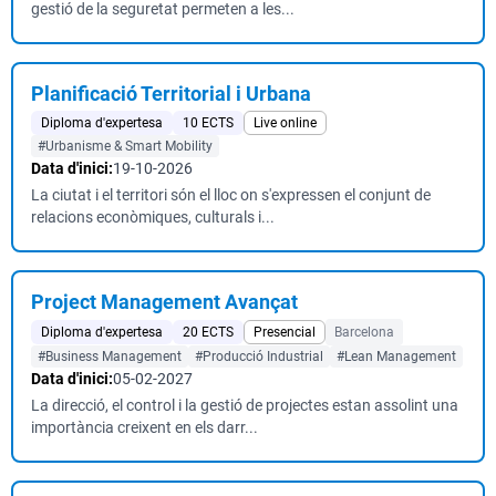
gestió de la seguretat permeten a les...
Planificació Territorial i Urbana
Diploma d'expertesa
10 ECTS
Live online
#Urbanisme & Smart Mobility
Data d'inici:
19-10-2026
La ciutat i el territori són el lloc on s'expressen el conjunt de
relacions econòmiques, culturals i...
Project Management Avançat
Diploma d'expertesa
20 ECTS
Presencial
Barcelona
#Business Management
#Producció Industrial
#Lean Management
Data d'inici:
05-02-2027
La direcció, el control i la gestió de projectes estan assolint una
importància creixent en els darr...