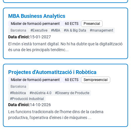
MBA Business Analytics
Màster de formació permanent
60 ECTS
Presencial
Barcelona
#Executive
#MBA
#IA & Big Data
#management
Data d'inici:
15-01-2027
El món s'està tornant digital. No hi ha dubte que la digitalització
és una de les principals tendènc...
Projectes d'Automatització i Robòtica
Màster de formació permanent
60 ECTS
Semipresencial
Barcelona
#Robòtica
#Indústria 4.0
#Disseny de Producte
#Producció Industrial
Data d'inici:
14-10-2026
Les funcions tradicionals de l'home dins de la cadena
productiva, l'operativa d'eines i de màquines ...