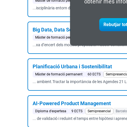
obtenir més info
Màster de formació permanent
60 ECTS
Live online
...isciplinària entorn de totes les reglamentacions, co
Rebutjar to
Big Data, Data Science & Engineering
Màster de formació permanent
60 ECTS
Presencial
...xa d’encert dels models proposats. Assolir coneixemen
Planificació Urbana i Sostenibilitat
Màster de formació permanent
60 ECTS
Semipresenci
... ambient.Tractar la importància de les Agendes 21 Lo
AI-Powered Product Management
Diploma d'expertesa
9 ECTS
Semipresencial
Barcel
... de validació i reduint el temps entre hipòtesi i aprene