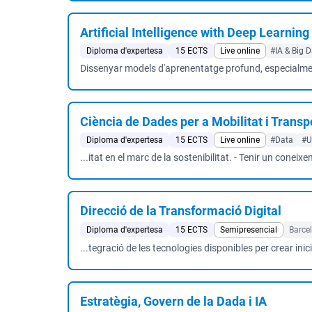
Artificial Intelligence with Deep Learning
Diploma d'expertesa
15 ECTS
Live online
#IA & Big 
Dissenyar models d'aprenentatge profund, especialment 
Ciència de Dades per a Mobilitat i Transp
Diploma d'expertesa
15 ECTS
Live online
#Data
#U
...itat en el marc de la sostenibilitat. - Tenir un coneix
Direcció de la Transformació Digital
Diploma d'expertesa
15 ECTS
Semipresencial
Barce
...tegració de les tecnologies disponibles per crear inic
Estratègia, Govern de la Dada i IA