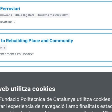
 Ferroviari
erroviària
#IA & Big Data
#nuevos masters 2026
oneixement
s to Rebuilding Place and Community
lona
sentaments en Context
va i la Geltrú
#Indústria Ferroviària
enentatge i Millora Continua
web utilitza cookies
 Fundació Politècnica de Catalunya utilitza cookies 
rar l'experiència de navegació i amb finalitats esta