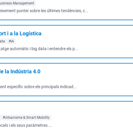
usiness Management
neixement punter sobre les últimes tendències, c...
rt i a la Logística
Data
#IA
ntatge automàtic i big data i entendre els p...
e la Indústria 4.0
nt específic sobre els principals indicad...
#Urbanisme & Smart Mobility
cals i els seus paràmetres....