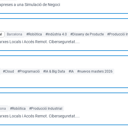
s apreses a una Simulació de Negoci
al
Barcelona
#Robòtica
#Indústria 4.0
#Disseny de Producte
#Producció In
arxes Locals i Accés Remot. Ciberseguretat....
#Cloud
#Programació
#IA & Big Data
#IA
#nuevos masters 2026
lona
#Robòtica
#Producció Industrial
arxes Locals i Accés Remot. Ciberseguretat....