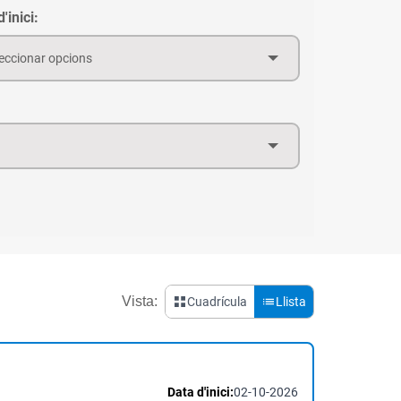
'inici:
eccionar opcions
Vista:
Cuadrícula
Llista
Data d'inici:
02-10-2026