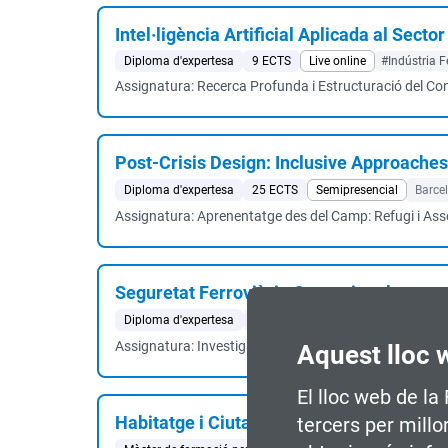
Intel·ligència Artificial Aplicada al Sector
Diploma d'expertesa
9 ECTS
Live online
#Indústria F
Assignatura: Recerca Profunda i Estructuració del C
Post-Crisis Design: Inclusive Approache
Diploma d'expertesa
25 ECTS
Semipresencial
Barce
Assignatura: Aprenentatge des del Camp: Refugi i As
Seguretat Ferroviària Operacional
Diploma d'expertesa
28 ECTS
Semipresencial
Vilano
Assignatura: Investigació d'Accidents i Incidents. Apr
Aquest lloc 
El lloc web de la
Habitatge i Ciutat
tercers per millo