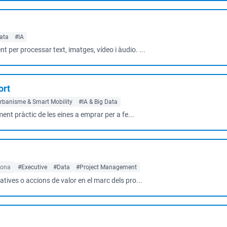
Data
#IA
per processar text, imatges, vídeo i àudio. ...
ort
rbanisme & Smart Mobility
#IA & Big Data
ement pràctic de les eines a emprar per a fe...
lona
#Executive
#Data
#Project Management
iatives o accions de valor en el marc dels pro...