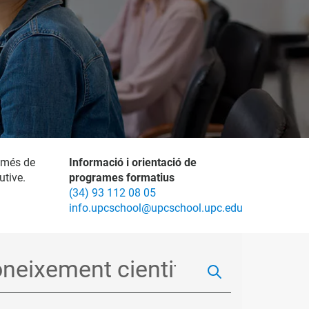
 més de
Informació i orientació de
utive.
programes formatius
(34) 93 112 08 05
info.upcschool@upcschool.upc.edu