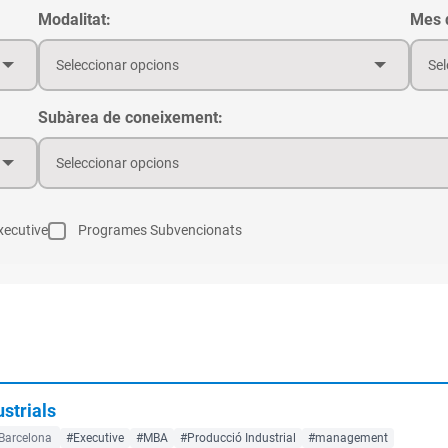
Modalitat:
Mes d
Seleccionar opcions
Sel
Subàrea de coneixement:
Seleccionar opcions
ecutive
Programes Subvencionats
strials
Barcelona
#Executive
#MBA
#Producció Industrial
#management