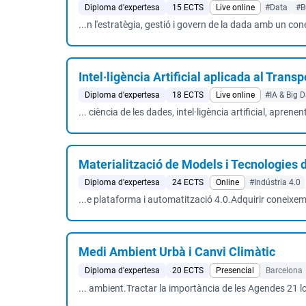
Diploma d'expertesa
15 ECTS
Live online
#Data
#B
...n l'estratègia, gestió i govern de la dada amb un co
Intel·ligència Artificial aplicada al Transpo
Diploma d'expertesa
18 ECTS
Live online
#IA & Big 
... ciència de les dades, intel·ligència artificial, aprene
Materialització de Models i Tecnologies d
Diploma d'expertesa
24 ECTS
Online
#Indústria 4.0
...e plataforma i automatització 4.0.Adquirir coneixeme
Medi Ambient Urbà i Canvi Climàtic
Diploma d'expertesa
20 ECTS
Presencial
Barcelona
... ambient.Tractar la importància de les Agendes 21 lo