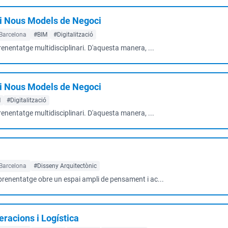
i Nous Models de Negoci
Barcelona
#BIM
#Digitalització
renentatge multidisciplinari. D'aquesta manera, ...
i Nous Models de Negoci
M
#Digitalització
renentatge multidisciplinari. D'aquesta manera, ...
Barcelona
#Disseny Arquitectònic
aprenentatge obre un espai ampli de pensament i ac...
racions i Logística