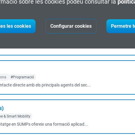
rmació sobre les cookies podeu consultar la
políti
prenentatge automàtic i les tècniques estadístiqu...
tes les cookies
Configurar cookies
Permetre t
ta
#Project Management
àtic, l’aprenentatge profund i le...
lona
#Programació
ntacte directe amb els principals agents del sec...
s)
e & Smart Mobility
ntatge en SUMPs ofereix una formació aplicad...