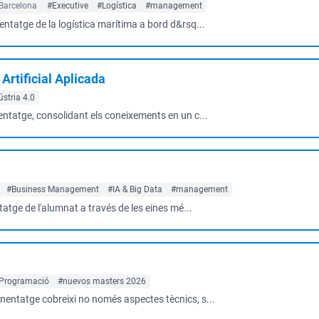
Barcelona
#Executive
#Logística
#management
enentatge de la logística marítima a bord d&rsq...
 Artificial Aplicada
ústria 4.0
enentatge, consolidant els coneixements en un c...
#Business Management
#IA & Big Data
#management
atge de l'alumnat a través de les eines mé...
Programació
#nuevos masters 2026
renentatge cobreixi no només aspectes tècnics, s...