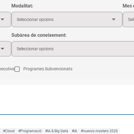
Modalitat:
Mes d
Seleccionar opcions
Sel
Subàrea de coneixement:
Seleccionar opcions
ecutive
Programes Subvencionats
#Cloud
#Programació
#IA & Big Data
#IA
#nuevos masters 2026