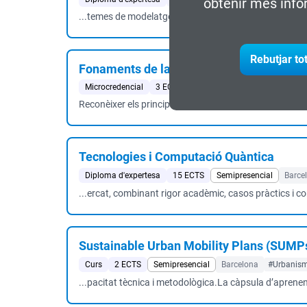
obtenir més info
...temes de modelatge en 3D.Identificar els models d'a
Rebutjar to
Fonaments de la IA
Microcredencial
3 ECTS
Online
#IA & Big Data
#Da
Reconèixer els principis bàsics de l’aprenentatge autom
Tecnologies i Computació Quàntica
Diploma d'expertesa
15 ECTS
Semipresencial
Barce
...ercat, combinant rigor acadèmic, casos pràctics i co
Sustainable Urban Mobility Plans (SUMP
Curs
2 ECTS
Semipresencial
Barcelona
#Urbanism
...pacitat tècnica i metodològica.La càpsula d’aprene