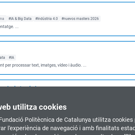
ona
#IA & Big Data
#Indústria 4.0
#nuevos masters 2026
ntatge. ...
Data
#IA
per processar text, imatges, vídeo i àudio. ...
rt i a la Logística
Data
#IA
ntatge automàtic i big data i entendre els p...
web utilitza cookies
 Fundació Politècnica de Catalunya utilitza cookies 
0
rar l'experiència de navegació i amb finalitats esta