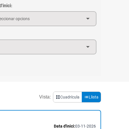
'inici:
eccionar opcions
Vista:
Cuadrícula
Llista
Data d'inici:
03-11-2026