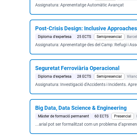
Assignatura: Aprenentatge Automàtic Avançat
Post-Crisis Design: Inclusive Approache
Diploma d'expertesa
25 ECTS
Semipresencial
Barce
Assignatura: Aprenentatge des del Camp: Refugi i As
Seguretat Ferroviària Operacional
Diploma d'expertesa
28 ECTS
Semipresencial
Vilano
Assignatura: Investigació d'Accidents i Incidents. Apr
Big Data, Data Science & Engineering
Màster de formació permanent
60 ECTS
Presencial
...arial pot ser formalitzat com un problema d’aprenen