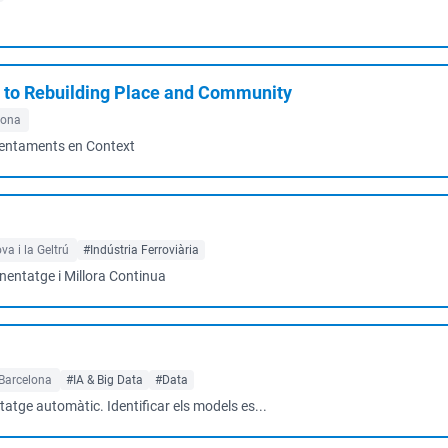
s to Rebuilding Place and Community
lona
sentaments en Context
va i la Geltrú
#Indústria Ferroviària
enentatge i Millora Continua
Barcelona
#IA & Big Data
#Data
tatge automàtic. Identificar els models es...