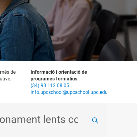
 més de
Informació i orientació de
utive.
programes formatius
(34) 93 112 08 05
info.upcschool@upcschool.upc.edu