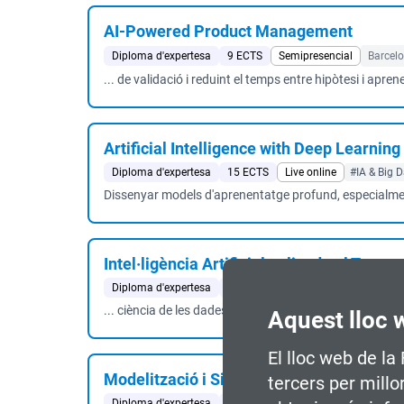
AI-Powered Product Management
Diploma d'expertesa
9 ECTS
Semipresencial
Barcel
... de validació i reduint el temps entre hipòtesi i aprene
Artificial Intelligence with Deep Learning
Diploma d'expertesa
15 ECTS
Live online
#IA & Big 
Dissenyar models d'aprenentatge profund, especialment 
Intel·ligència Artificial aplicada al Transpo
Diploma d'expertesa
18 ECTS
Live online
#IA & Big 
... ciència de les dades, intel·ligència artificial, aprene
Aquest lloc 
El lloc web de la
Modelització i Simulació a la Indústria 4.
tercers per millo
Diploma d'expertesa
24 ECTS
Online
#Indústria 4.0