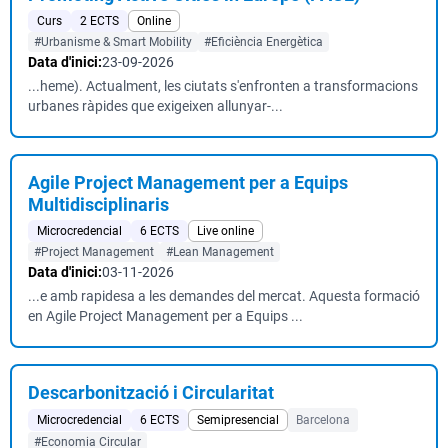
Curs
2 ECTS
Online
#Urbanisme & Smart Mobility
#Eficiència Energètica
Data d'inici:
23-09-2026
...heme). Actualment, les ciutats s'enfronten a transformacions
urbanes ràpides que exigeixen allunyar-...
Agile Project Management per a Equips
Multidisciplinaris
Microcredencial
6 ECTS
Live online
#Project Management
#Lean Management
Data d'inici:
03-11-2026
...e amb rapidesa a les demandes del mercat. Aquesta formació
en Agile Project Management per a Equips ...
Descarbonització i Circularitat
Microcredencial
6 ECTS
Semipresencial
Barcelona
#Economia Circular