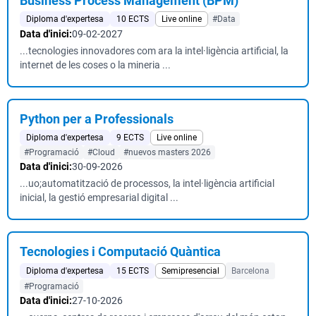
Business Process Management (BPM)
Diploma d'expertesa
10 ECTS
Live online
#Data
Data d'inici:
09-02-2027
...tecnologies innovadores com ara la intel·ligència artificial, la
internet de les coses o la mineria ...
Python per a Professionals
Diploma d'expertesa
9 ECTS
Live online
#Programació
#Cloud
#nuevos masters 2026
Data d'inici:
30-09-2026
...uo;automatització de processos, la intel·ligència artificial
inicial, la gestió empresarial digital ...
Tecnologies i Computació Quàntica
Diploma d'expertesa
15 ECTS
Semipresencial
Barcelona
#Programació
Data d'inici:
27-10-2026