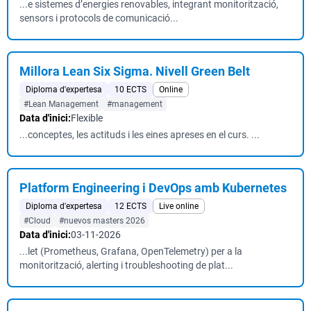
...e sistemes d’energies renovables, integrant monitorització,
sensors i protocols de comunicació...
Millora Lean Six Sigma. Nivell Green Belt
Diploma d'expertesa
10 ECTS
Online
#Lean Management
#management
Data d'inici:
Flexible
...conceptes, les actituds i les eines apreses en el curs. ...
Platform Engineering i DevOps amb Kubernetes
Diploma d'expertesa
12 ECTS
Live online
#Cloud
#nuevos masters 2026
Data d'inici:
03-11-2026
...let (Prometheus, Grafana, OpenTelemetry) per a la
monitorització, alerting i troubleshooting de plat...