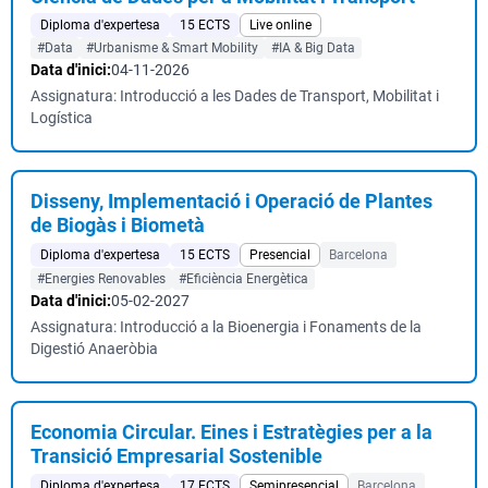
Diploma d'expertesa
15 ECTS
Live online
#Data
#Urbanisme & Smart Mobility
#IA & Big Data
Data d'inici:
04-11-2026
Assignatura: Introducció a les Dades de Transport, Mobilitat i
Logística
Disseny, Implementació i Operació de Plantes
de Biogàs i Biometà
Diploma d'expertesa
15 ECTS
Presencial
Barcelona
#Energies Renovables
#Eficiència Energètica
Data d'inici:
05-02-2027
Assignatura: Introducció a la Bioenergia i Fonaments de la
Digestió Anaeròbia
Economia Circular. Eines i Estratègies per a la
Transició Empresarial Sostenible
Diploma d'expertesa
17 ECTS
Semipresencial
Barcelona