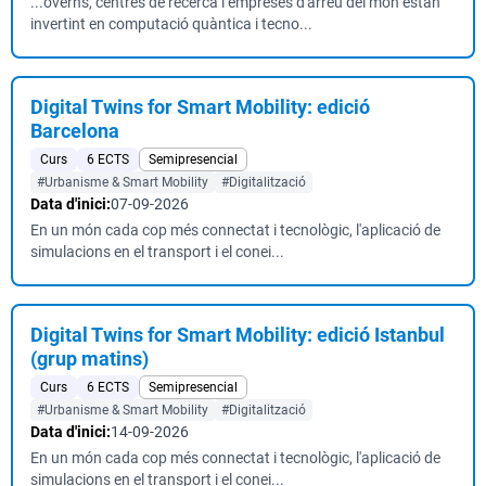
...overns, centres de recerca i empreses d'arreu del món estan
invertint en computació quàntica i tecno...
Digital Twins for Smart Mobility: edició
Barcelona
Curs
6 ECTS
Semipresencial
#Urbanisme & Smart Mobility
#Digitalització
Data d'inici:
07-09-2026
En un món cada cop més connectat i tecnològic, l'aplicació de
simulacions en el transport i el conei...
Digital Twins for Smart Mobility: edició Istanbul
(grup matins)
Curs
6 ECTS
Semipresencial
#Urbanisme & Smart Mobility
#Digitalització
Data d'inici:
14-09-2026
En un món cada cop més connectat i tecnològic, l'aplicació de
simulacions en el transport i el conei...