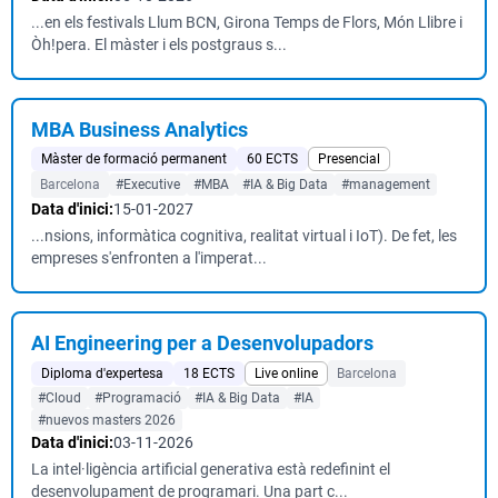
...en els festivals Llum BCN, Girona Temps de Flors, Món Llibre i
Òh!pera. El màster i els postgraus s...
MBA Business Analytics
Màster de formació permanent
60 ECTS
Presencial
Barcelona
#Executive
#MBA
#IA & Big Data
#management
Data d'inici:
15-01-2027
...nsions, informàtica cognitiva, realitat virtual i IoT). De fet, les
empreses s'enfronten a l'imperat...
AI Engineering per a Desenvolupadors
Diploma d'expertesa
18 ECTS
Live online
Barcelona
#Cloud
#Programació
#IA & Big Data
#IA
#nuevos masters 2026
Data d'inici:
03-11-2026
La intel·ligència artificial generativa està redefinint el
desenvolupament de programari. Una part c...