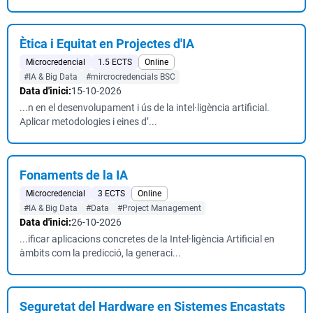
Ètica i Equitat en Projectes d'IA
Microcredencial
1.5 ECTS
Online
#IA & Big Data
#mircrocredencials BSC
Data d'inici:
15-10-2026
...n en el desenvolupament i ús de la intel·ligència artificial.
Aplicar metodologies i eines d’...
Fonaments de la IA
Microcredencial
3 ECTS
Online
#IA & Big Data
#Data
#Project Management
Data d'inici:
26-10-2026
...ificar aplicacions concretes de la Intel·ligència Artificial en
àmbits com la predicció, la generaci...
Seguretat del Hardware en Sistemes Encastats