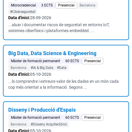
Microcredencial
3 ECTS
Presencial
Barcelona
#Ciberseguretat
Data d'inici:
28-09-2026
...aluar i documentar riscos de seguretat en entorns IoT,
sistemes ciberfísics i plataformes embedded. ...
Big Data, Data Science & Engineering
Màster de formació permanent
60 ECTS
Presencial
Barcelona
#IA & Big Data
#Data
Data d'inici:
05-10-2026
...ls comprendre i extreure valor de les dades en un món cada
cop més orientat a la informació. Segons ...
Disseny i Producció d'Espais
Màster de formació permanent
60 ECTS
Presencial
Barcelona
#Disseny Arquitectònic
Data d'inici:
05-10-2026