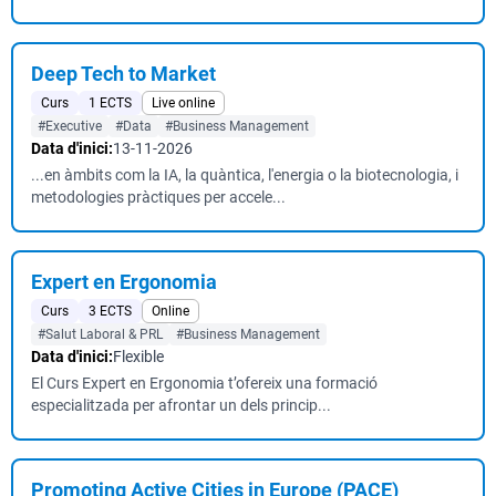
Deep Tech to Market
Curs
1 ECTS
Live online
#Executive
#Data
#Business Management
Data d'inici:
13-11-2026
...en àmbits com la IA, la quàntica, l'energia o la biotecnologia, i
metodologies pràctiques per accele...
Expert en Ergonomia
Curs
3 ECTS
Online
#Salut Laboral & PRL
#Business Management
Data d'inici:
Flexible
El Curs Expert en Ergonomia t’ofereix una formació
especialitzada per afrontar un dels princip...
Promoting Active Cities in Europe (PACE)