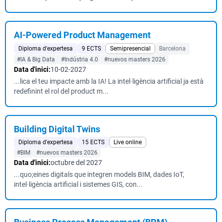
AI-Powered Product Management
Diploma d'expertesa
9 ECTS
Semipresencial
Barcelona
#IA & Big Data
#Indústria 4.0
#nuevos masters 2026
Data d'inici:
10-02-2027
...lica el teu impacte amb la IA! La intel·ligència artificial ja està
redefinint el rol del product m...
Building Digital Twins
Diploma d'expertesa
15 ECTS
Live online
#BIM
#nuevos masters 2026
Data d'inici:
octubre del 2027
...quo;eines digitals que integren models BIM, dades IoT,
intel·ligència artificial i sistemes GIS, con...