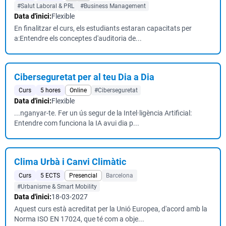
#Salut Laboral & PRL
#Business Management
Data d'inici:
Flexible
En finalitzar el curs, els estudiants estaran capacitats per
a:Entendre els conceptes d'auditoria de...
Ciberseguretat per al teu Dia a Dia
Curs
5 hores
Online
#Ciberseguretat
Data d'inici:
Flexible
...nganyar-te. Fer un ús segur de la Intel·ligència Artificial:
Entendre com funciona la IA avui dia p...
Clima Urbà i Canvi Climàtic
Curs
5 ECTS
Presencial
Barcelona
#Urbanisme & Smart Mobility
Data d'inici:
18-03-2027
Aquest curs està acreditat per la Unió Europea, d'acord amb la
Norma ISO EN 17024, que té com a obje...