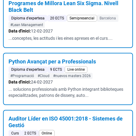
Programes de Millora Lean Six Sigma. Nivell
Black Belt
Diploma d'expertesa
20 ECTS
Semipresencial
Barcelona
#Lean Management
Data d'inici:
12-02-2027
...conceptes, les actituds i les eines apreses en el curs....
Python Avançat per a Professionals
Diploma d'expertesa
9 ECTS
Live online
#Programació
#Cloud
#nuevos masters 2026
Data d'inici:
24-02-2027
... solucions professionals amb Python integrant biblioteques
especialitzades, patrons de disseny, auto...
Auditor Líder en ISO 45001:2018 - Sistemes de
Gestió
Curs
2 ECTS
Online