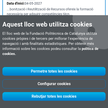
Data d'inici:
04-05-2027
...bonització i Reutilització de Recursos ofereix la formació
necessària per adquirir competències tècn...
Aquest lloc web utilitza cookies
UX per a la Indústria dels Videojocs
El lloc web de la Fundació Politècnica de Catalunya utilitza
cookies pròpies i de tercers per millorar l'experiència de
Microcredencial
6 ECTS
Live online
#Videojocs
navegació i amb finalitats estadístiques. Per obtenir més
Data d'inici:
26-01-2027
informació sobre les cookies podeu consultar la
política de
...competitivitat del sector.El programa ofereix una formació
cookies.
integral centrada en la recerca d’u...
Permetre totes les cookies
Parametric Design in Architecture
Màster de formació permanent
60 ECTS
Semipresencial
Configurar cookies
Sant Cugat del Vallès
#Disseny Arquitectònic
#Construcció Sostenible
#Digitalització
Data d'inici:
05-10-2026
Rebutjar totes les cookies
...ntit, els paràmetres són totes les categories d'informació que
afecten la presa de decisions quan es...