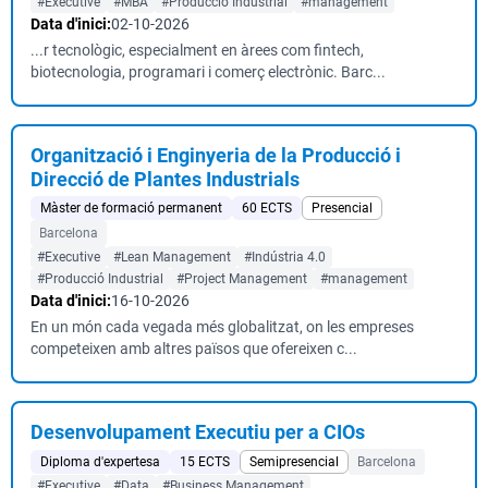
#Executive
#MBA
#Producció Industrial
#management
Data d'inici:
02-10-2026
...r tecnològic, especialment en àrees com fintech,
biotecnologia, programari i comerç electrònic. Barc...
Organització i Enginyeria de la Producció i
Direcció de Plantes Industrials
Màster de formació permanent
60 ECTS
Presencial
Barcelona
#Executive
#Lean Management
#Indústria 4.0
#Producció Industrial
#Project Management
#management
Data d'inici:
16-10-2026
En un món cada vegada més globalitzat, on les empreses
competeixen amb altres països que ofereixen c...
Desenvolupament Executiu per a CIOs
Diploma d'expertesa
15 ECTS
Semipresencial
Barcelona
#Executive
#Data
#Business Management