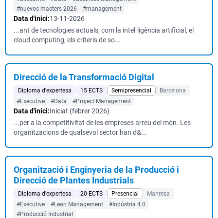
#nuevos masters 2026
#management
Data d'inici:
13-11-2026
...ant de tecnologies actuals, com la intel·ligència artificial, el
cloud computing, els criteris de so...
Direcció de la Transformació Digital
Diploma d'expertesa
15 ECTS
Semipresencial
Barcelona
#Executive
#Data
#Project Management
Data d'inici:
Iniciat (febrer 2026)
...per a la competitivitat de les empreses arreu del món. Les
organitzacions de qualsevol sector han d&...
Organització i Enginyeria de la Producció i
Direcció de Plantes Industrials
Diploma d'expertesa
20 ECTS
Presencial
Manresa
#Executive
#Lean Management
#Indústria 4.0
#Producció Industrial