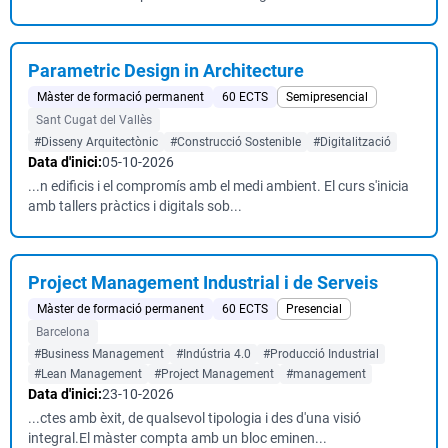
Parametric Design in Architecture
Màster de formació permanent
60 ECTS
Semipresencial
Sant Cugat del Vallès
#Disseny Arquitectònic
#Construcció Sostenible
#Digitalització
Data d'inici:
05-10-2026
...n edificis i el compromís amb el medi ambient. El curs s'inicia
amb tallers pràctics i digitals sob...
Project Management Industrial i de Serveis
Màster de formació permanent
60 ECTS
Presencial
Barcelona
#Business Management
#Indústria 4.0
#Producció Industrial
#Lean Management
#Project Management
#management
Data d'inici:
23-10-2026
...ctes amb èxit, de qualsevol tipologia i des d'una visió
integral.El màster compta amb un bloc eminen...