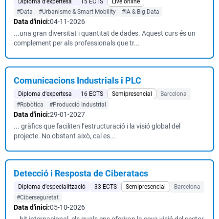
Diploma d'expertesa
15 ECTS
Live online
#Data
#Urbanisme & Smart Mobility
#IA & Big Data
Data d'inici:
04-11-2026
...una gran diversitat i quantitat de dades. Aquest curs és un
complement per als professionals que tr...
Comunicacions Industrials i PLC
Diploma d'expertesa
16 ECTS
Semipresencial
Barcelona
#Robòtica
#Producció Industrial
Data d'inici:
29-01-2027
... gràfics que faciliten l’estructuració i la visió global del
projecte. No obstant això, cal es...
Detecció i Resposta de Ciberatacs
Diploma d'especialització
33 ECTS
Semipresencial
Barcelona
#Ciberseguretat
Data d'inici:
05-10-2026