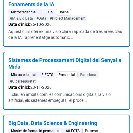
Fonaments de la IA
Microcredencial
3 ECTS
Online
#IA & Big Data
#Data
#Project Management
Data d'inici:
26-10-2026
Aquest curs ofereix una visió clara i aplicada de tres àrees clau
de la IA: l'aprenentatge automàtic...
Sistemes de Processament Digital del Senyal a
Mida
Microcredencial
3 ECTS
Presencial
Barcelona
#Ciberseguretat
Data d'inici:
23-11-2026
...clau en àmbits com les comunicacions digitals, la visió
artificial, els sistemes embeguts i el proce...
Big Data, Data Science & Engineering
Màster de formació permanent
60 ECTS
Presencial