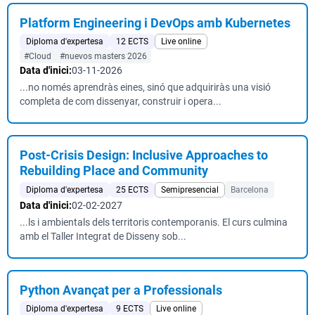
Platform Engineering i DevOps amb Kubernetes
Diploma d'expertesa
12 ECTS
Live online
#Cloud
#nuevos masters 2026
Data d'inici:
03-11-2026
...no només aprendràs eines, sinó que adquiriràs una visió
completa de com dissenyar, construir i opera...
Post-Crisis Design: Inclusive Approaches to
Rebuilding Place and Community
Diploma d'expertesa
25 ECTS
Semipresencial
Barcelona
Data d'inici:
02-02-2027
...ls i ambientals dels territoris contemporanis. El curs culmina
amb el Taller Integrat de Disseny sob...
Python Avançat per a Professionals
Diploma d'expertesa
9 ECTS
Live online