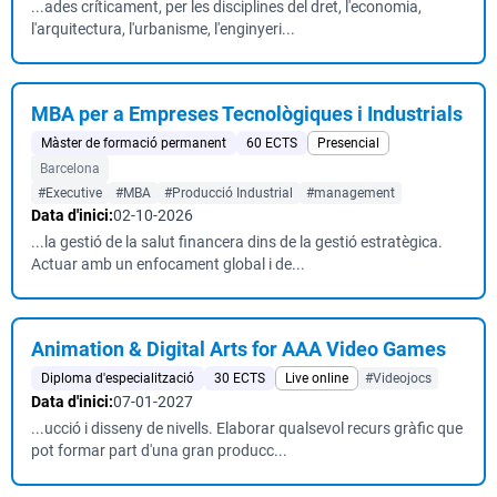
...ades críticament, per les disciplines del dret, l'economia,
l'arquitectura, l'urbanisme, l'enginyeri...
MBA per a Empreses Tecnològiques i Industrials
Màster de formació permanent
60 ECTS
Presencial
Barcelona
#Executive
#MBA
#Producció Industrial
#management
Data d'inici:
02-10-2026
...la gestió de la salut financera dins de la gestió estratègica.
Actuar amb un enfocament global i de...
Animation & Digital Arts for AAA Video Games
Diploma d'especialització
30 ECTS
Live online
#Videojocs
Data d'inici:
07-01-2027
...ucció i disseny de nivells. Elaborar qualsevol recurs gràfic que
pot formar part d'una gran producc...