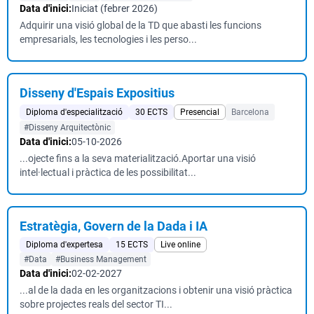
Data d'inici:
Iniciat (febrer 2026)
Adquirir una visió global de la TD que abasti les funcions
empresarials, les tecnologies i les perso...
Disseny d'Espais Expositius
Diploma d'especialització
30 ECTS
Presencial
Barcelona
#Disseny Arquitectònic
Data d'inici:
05-10-2026
...ojecte fins a la seva materialització.Aportar una visió
intel·lectual i pràctica de les possibilitat...
Estratègia, Govern de la Dada i IA
Diploma d'expertesa
15 ECTS
Live online
#Data
#Business Management
Data d'inici:
02-02-2027
...al de la dada en les organitzacions i obtenir una visió pràctica
sobre projectes reals del sector TI...