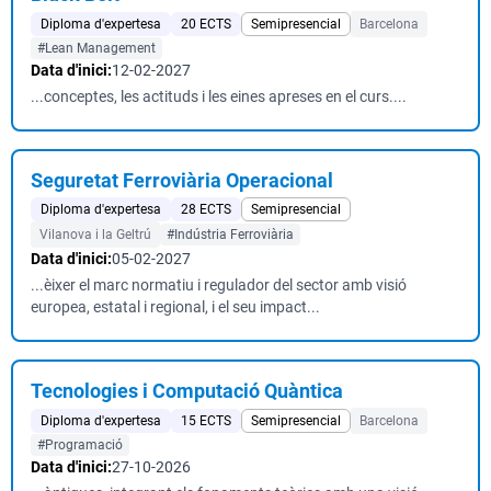
Diploma d'expertesa
20 ECTS
Semipresencial
Barcelona
#Lean Management
Data d'inici:
12-02-2027
...conceptes, les actituds i les eines apreses en el curs....
Seguretat Ferroviària Operacional
Diploma d'expertesa
28 ECTS
Semipresencial
Vilanova i la Geltrú
#Indústria Ferroviària
Data d'inici:
05-02-2027
...èixer el marc normatiu i regulador del sector amb visió
europea, estatal i regional, i el seu impact...
Tecnologies i Computació Quàntica
Diploma d'expertesa
15 ECTS
Semipresencial
Barcelona
#Programació
Data d'inici:
27-10-2026