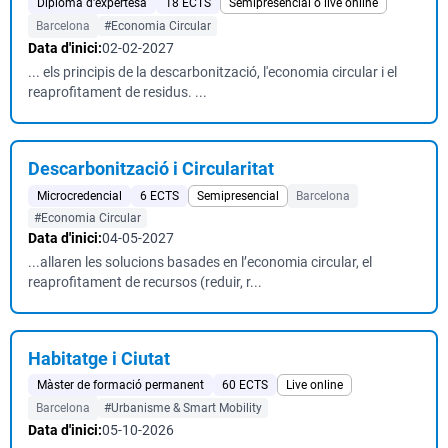
Diploma d'expertesa
18 ECTS
Semipresencial o live online
Barcelona
#Economia Circular
Data d'inici:
02-02-2027
... els principis de la descarbonització, l'economia circular i el
reaprofitament de residus. ...
Descarbonització i Circularitat
Microcredencial
6 ECTS
Semipresencial
Barcelona
#Economia Circular
Data d'inici:
04-05-2027
...allaren les solucions basades en l’economia circular, el
reaprofitament de recursos (reduir, r...
Habitatge i Ciutat
Màster de formació permanent
60 ECTS
Live online
Barcelona
#Urbanisme & Smart Mobility
Data d'inici:
05-10-2026