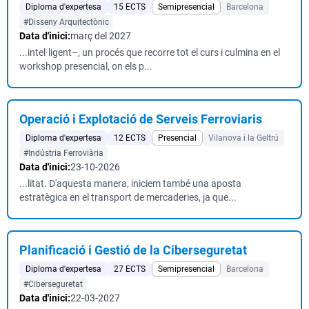
Diploma d'expertesa
15 ECTS
Semipresencial
Barcelona
#Disseny Arquitectònic
Data d'inici:
març del 2027
...intel·ligent–, un procés que recorre tot el curs i culmina en el
workshop presencial, on els p...
Operació i Explotació de Serveis Ferroviaris
Diploma d'expertesa
12 ECTS
Presencial
Vilanova i la Geltrú
#Indústria Ferroviària
Data d'inici:
23-10-2026
...litat. D'aquesta manera, iniciem també una aposta
estratègica en el transport de mercaderies, ja que...
Planificació i Gestió de la Ciberseguretat
Diploma d'expertesa
27 ECTS
Semipresencial
Barcelona
#Ciberseguretat
Data d'inici:
22-03-2027