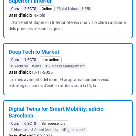
Superior i Inferior
Curs
2 ECTS
Online
#Salut Laboral & PRL
Data d'inici:
Flexible
...’Extremitat Superior i Inferior ofereix una visió clara i aplicada
dels principis mecànics que...
Deep Tech to Market
Curs
1 ECTS
Live online
#Executive
#Data
#Business Management
Data d'inici:
13-11-2026
...s més avançats del món. El programa combina visió
estratègica, casos d'èxit en àmbits com la IA, la ...
Digital Twins for Smart Mobility: edició
Barcelona
Curs
6 ECTS
Semipresencial
#Urbanisme & Smart Mobility
#Digitalització