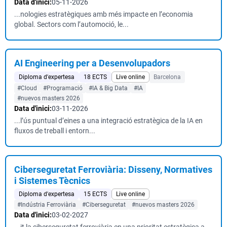
Data d'inici:
05-11-2026
...nologies estratègiques amb més impacte en l’economia
global. Sectors com l’automoció, le...
AI Engineering per a Desenvolupadors
Diploma d'expertesa
18 ECTS
Live online
Barcelona
#Cloud
#Programació
#IA & Big Data
#IA
#nuevos masters 2026
Data d'inici:
03-11-2026
...l’ús puntual d’eines a una integració estratègica de la IA en
fluxos de treball i entorn...
Ciberseguretat Ferroviària: Disseny, Normatives
i Sistemes Tècnics
Diploma d'expertesa
15 ECTS
Live online
#Indústria Ferroviària
#Ciberseguretat
#nuevos masters 2026
Data d'inici:
03-02-2027