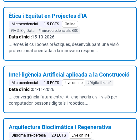
Ètica i Equitat en Projectes d'IA
Microcredencial
1.5 ECTS
Online
#IA & Big Data
#mircrocredencials BSC
Data d'inici:
15-10-2026
...lemes ètics i bones pràctiques, desenvolupant una visió
professional orientada a la innovació respon...
Intel·ligència Artificial aplicada a la Construcció
Microcredencial
1.5 ECTS
Live online
#Digitalització
Data d'inici:
04-11-2026
... convergència futura entre IA i enginyeria civil: visió per
computador, bessons digitals i robòtica....
Arquitectura Bioclimàtica i Regenerativa
Diploma d'expertesa
20 ECTS
Live online