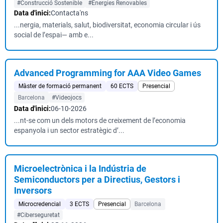
#Construcció Sostenible
#Energies Renovables
Data d'inici:
Contacta'ns
...nergia, materials, salut, biodiversitat, economia circular i ús
social de l’espai— amb e...
Advanced Programming for AAA Video Games
Màster de formació permanent
60 ECTS
Presencial
Barcelona
#Videojocs
Data d'inici:
06-10-2026
...nt-se com un dels motors de creixement de l’economia
espanyola i un sector estratègic d’...
Microelectrònica i la Indústria de
Semiconductors per a Directius, Gestors i
Inversors
Microcredencial
3 ECTS
Presencial
Barcelona
#Ciberseguretat