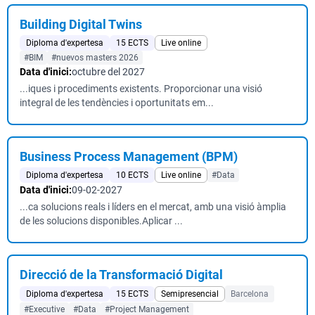
Building Digital Twins
Diploma d'expertesa
15 ECTS
Live online
#BIM
#nuevos masters 2026
Data d'inici:
octubre del 2027
...iques i procediments existents. Proporcionar una visió
integral de les tendències i oportunitats em...
Business Process Management (BPM)
Diploma d'expertesa
10 ECTS
Live online
#Data
Data d'inici:
09-02-2027
...ca solucions reals i líders en el mercat, amb una visió àmplia
de les solucions disponibles.Aplicar ...
Direcció de la Transformació Digital
Diploma d'expertesa
15 ECTS
Semipresencial
Barcelona
#Executive
#Data
#Project Management