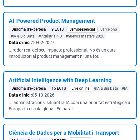
AI-Powered Product Management
Diploma d'expertesa
9 ECTS
Semipresencial
Barcelona
#IA & Big Data
#Indústria 4.0
#nuevos masters 2026
Data d'inici:
10-02-2027
...rador real del seu impacte professional. No és un curs
introductori al product management ni una for...
Artificial Intelligence with Deep Learning
Diploma d'expertesa
15 ECTS
Live online
#IA & Big Data
#IA
Data d'inici:
05-10-2026
... administracions, situant la IA com una prioritat estratègica a
Europa i a escala global. En paral·...
Ciència de Dades per a Mobilitat i Transport