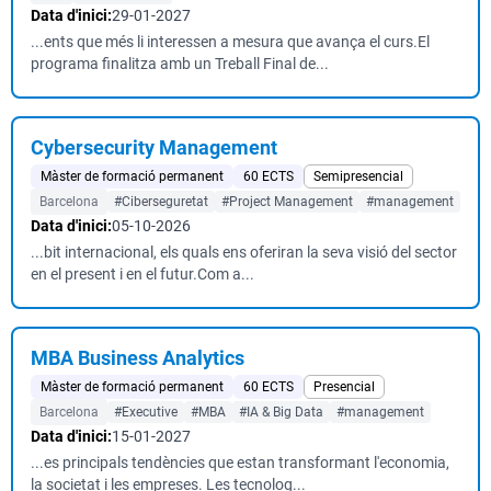
Data d'inici:
29-01-2027
...ents que més li interessen a mesura que avança el curs.El
programa finalitza amb un Treball Final de...
Cybersecurity Management
Màster de formació permanent
60 ECTS
Semipresencial
Barcelona
#Ciberseguretat
#Project Management
#management
Data d'inici:
05-10-2026
...bit internacional, els quals ens oferiran la seva visió del sector
en el present i en el futur.Com a...
MBA Business Analytics
Màster de formació permanent
60 ECTS
Presencial
Barcelona
#Executive
#MBA
#IA & Big Data
#management
Data d'inici:
15-01-2027
...es principals tendències que estan transformant l'economia,
la societat i les empreses. Les tecnolog...