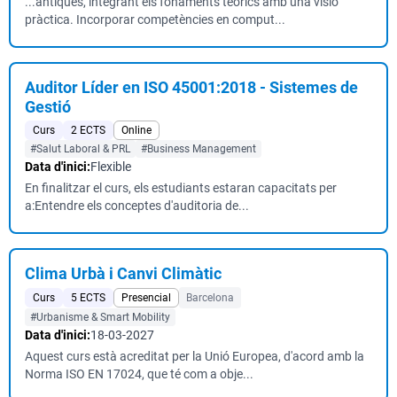
...àntiques, integrant els fonaments teòrics amb una visió
pràctica. Incorporar competències en comput...
Auditor Líder en ISO 45001:2018 - Sistemes de
Gestió
Curs
2 ECTS
Online
#Salut Laboral & PRL
#Business Management
Data d'inici:
Flexible
En finalitzar el curs, els estudiants estaran capacitats per
a:Entendre els conceptes d'auditoria de...
Clima Urbà i Canvi Climàtic
Curs
5 ECTS
Presencial
Barcelona
#Urbanisme & Smart Mobility
Data d'inici:
18-03-2027
Aquest curs està acreditat per la Unió Europea, d'acord amb la
Norma ISO EN 17024, que té com a obje...