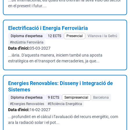
...bit internacional, els quals ens oferiran la seva visió del sector
en el present i futur....
Electrificació i Energia Ferroviària
Diploma d'expertesa
12 ECTS
Presencial
Vilanova i la Geltrú
#Indústria Ferroviària
Data d'inici:
05-03-2027
...iària. D'aquesta manera, iniciem també una aposta
estratègica en el transport de mercaderies, ja que...
Energies Renovables: Disseny i Integració de
Sistemes
Diploma d'expertesa
9 ECTS
Semipresencial
Barcelona
#Energies Renovables
#Eficiència Energètica
Data d'inici:
16-02-2027
...profundint en el càlcul i l’avaluació del recurs energètic, com
ara la radiació solar i el pot...