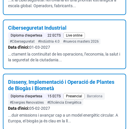
...it la ciberseguretat ferroviària en una prioritat estratègica a
escala global. Operadors, fabricants...
Ciberseguretat Industrial
Diploma d'expertesa
22 ECTS
Live online
#Ciberseguretat
#Indústria 4.0
#nuevos masters 2026
Data d'inici:
01-03-2027
...ctament la continuïtat de les operacions, l’economia, la salut i
la seguretat de la ciutadania...
Disseny, Implementació i Operació de Plantes
de Biogàs i Biometà
Diploma d'expertesa
15 ECTS
Presencial
Barcelona
#Energies Renovables
#Eficiència Energètica
Data d'inici:
05-02-2027
...duir emissions i avançar cap a un model energètic circular. A
Europa, el biogàs ja és clau en la ll...