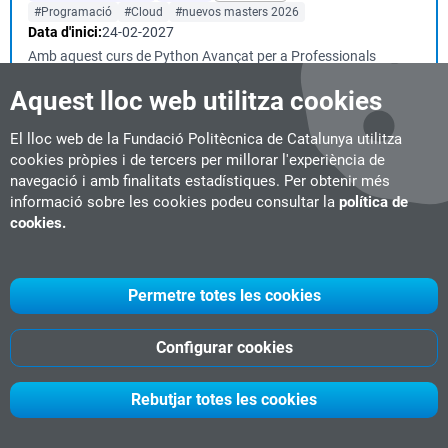
#Programació
#Cloud
#nuevos masters 2026
Data d'inici:
24-02-2027
Amb aquest curs de Python Avançat per a Professionals
consolidaràs un nivell professional de desen...
Aquest lloc web utilitza cookies
El lloc web de la Fundació Politècnica de Catalunya utilitza
Python per a Professionals
cookies pròpies i de tercers per millorar l'experiència de
navegació i amb finalitats estadístiques. Per obtenir més
Diploma d'expertesa
9 ECTS
Live online
informació sobre les cookies podeu consultar la
#Programació
#Cloud
#nuevos masters 2026
política de
Data d'inici:
30-09-2026
cookies.
...senvolupament professional amb Python, també pots cursar
el postgrau Advanced Python for Professiona...
Permetre totes les cookies
Senyalització, Comunicació i Gestió del Trànsit
Configurar cookies
Ferroviari
Diploma d'expertesa
12 ECTS
Presencial
Vilanova i la Geltrú
Rebutjar totes les cookies
#Indústria Ferroviària
Data d'inici:
14-05-2027