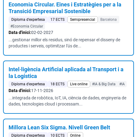
Economia Circular. Eines i Estratègies per a la
Transició Empresarial Sostenible
Diploma d'expertesa
17 ECTS
Semipresencial
Barcelona
#Economia Circular
Data d'inici:
02-02-2027
...gestionar millor els residus, sinó de repensar el disseny de
productes i serveis, optimitzar l'ús de...
Intel·ligència Artificial aplicada al Transport i a
la Logística
Diploma d'expertesa
18 ECTS
Live online
#IA & Big Data
#IA
Data d'inici:
17-11-2026
...integrada de robòtica, IoT, IA, ciència de dades, enginyeria de
dades, tecnologies cloud i processam...
Millora Lean Six Sigma. Nivell Green Belt
Diploma d'expertesa
10 ECTS
Online