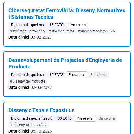
Ciberseguretat Ferroviària: Disseny, Normatives
i Sistemes Tècnics
Diploma d'expertesa
15 ECTS
Live online
#Indústria Ferroviària
#Ciberseguretat
#nuevos masters 2026
Data d'inici:
03-02-2027
Desenvolupament de Projectes d'Enginyeria de
Producte
Diploma d'expertesa
15 ECTS
Presencial
Barcelona
#Disseny de Producte
Data d'inici:
02-03-2027
Disseny d'Espais Expositius
Diploma d'especialització
30 ECTS
Presencial
Barcelona
#Disseny Arquitectònic
Data d'inici:
05-10-2026