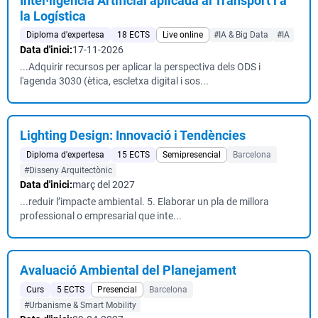
Intel·ligència Artificial aplicada al Transport i a
la Logística
Diploma d'expertesa
18 ECTS
Live online
#IA & Big Data
#IA
Data d'inici:
17-11-2026
...Adquirir recursos per aplicar la perspectiva dels ODS i
l'agenda 3030 (ètica, escletxa digital i sos...
Lighting Design: Innovació i Tendències
Diploma d'expertesa
15 ECTS
Semipresencial
Barcelona
#Disseny Arquitectònic
Data d'inici:
març del 2027
...reduir l’impacte ambiental. 5. Elaborar un pla de millora
professional o empresarial que inte...
Avaluació Ambiental del Planejament
Curs
5 ECTS
Presencial
Barcelona
#Urbanisme & Smart Mobility