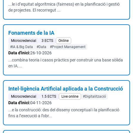
...le i d’equitat algorítmica (fairness) en la planificació i gestió
de projectes. El recorregut ...
Fonaments de la IA
Microcredencial
3 ECTS
Online
#IA & Big Data
#Data
#Project Management
Data d'inici:
26-10-2026
...combina teoria i casos pràctics per construir una base sòlida
en IA....
Intel·ligència Artificial aplicada a la Construcció
Microcredencial
1.5 ECTS
Live online
#Digitalització
Data d'inici:
04-11-2026
...e la construcció: des del disseny conceptual i la planificació
fins a l’execució a l’obr...