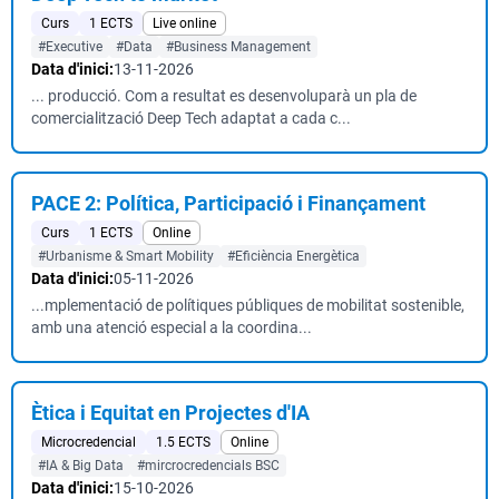
Curs
1 ECTS
Live online
#Executive
#Data
#Business Management
Data d'inici:
13-11-2026
... producció. Com a resultat es desenvoluparà un pla de
comercialització Deep Tech adaptat a cada c...
PACE 2: Política, Participació i Finançament
Curs
1 ECTS
Online
#Urbanisme & Smart Mobility
#Eficiència Energètica
Data d'inici:
05-11-2026
...mplementació de polítiques públiques de mobilitat sostenible,
amb una atenció especial a la coordina...
Ètica i Equitat en Projectes d'IA
Microcredencial
1.5 ECTS
Online
#IA & Big Data
#mircrocredencials BSC
Data d'inici:
15-10-2026