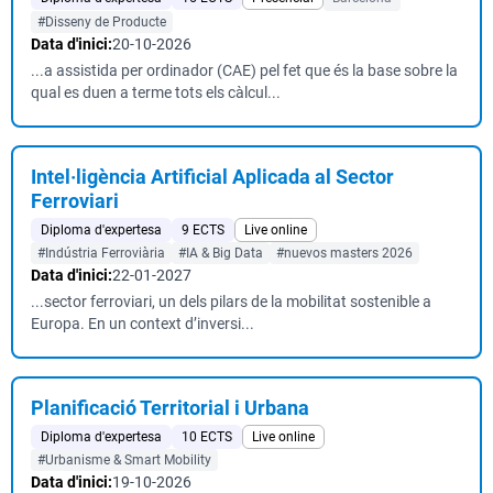
#Disseny de Producte
Data d'inici:
20-10-2026
...a assistida per ordinador (CAE) pel fet que és la base sobre la
qual es duen a terme tots els càlcul...
Intel·ligència Artificial Aplicada al Sector
Ferroviari
Diploma d'expertesa
9 ECTS
Live online
#Indústria Ferroviària
#IA & Big Data
#nuevos masters 2026
Data d'inici:
22-01-2027
...sector ferroviari, un dels pilars de la mobilitat sostenible a
Europa. En un context d’inversi...
Planificació Territorial i Urbana
Diploma d'expertesa
10 ECTS
Live online
#Urbanisme & Smart Mobility
Data d'inici:
19-10-2026