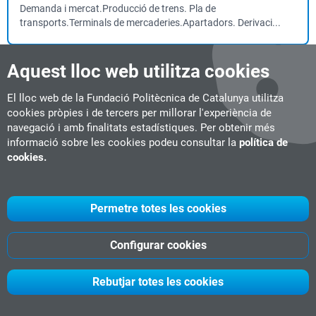
Demanda i mercat.Producció de trens. Pla de
transports.Terminals de mercaderies.Apartadors. Derivaci...
Aquest lloc web utilitza cookies
Mobility for the Elderly (M4E): edició Barcelona
Curs
2 ECTS
Semipresencial
Barcelona
El lloc web de la Fundació Politècnica de Catalunya utilitza
cookies pròpies i de tercers per millorar l'experiència de
#Urbanisme & Smart Mobility
Data d'inici:
05-11-2026
navegació i amb finalitats estadístiques. Per obtenir més
informació sobre les cookies podeu consultar la
política de
... en mobilitat Solucions de mobilitat inclusiva i sostenible ...
cookies.
Mobility for the Elderly (M4E): edició Lisboa
Permetre totes les cookies
Curs
2 ECTS
Semipresencial
Lisboa
#Urbanisme & Smart Mobility
Configurar cookies
Data d'inici:
05-11-2026
... en mobilitat Solucions de mobilitat inclusiva i sostenible ...
Rebutjar totes les cookies