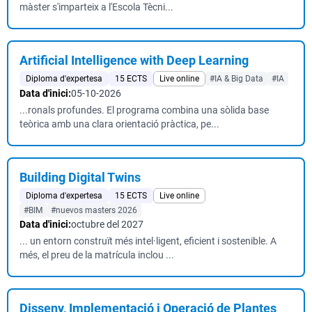
màster s'imparteix a l'Escola Tècni...
Artificial Intelligence with Deep Learning
Diploma d'expertesa
15 ECTS
Live online
#IA & Big Data
#IA
Data d'inici:
05-10-2026
...ronals profundes. El programa combina una sòlida base
teòrica amb una clara orientació pràctica, pe...
Building Digital Twins
Diploma d'expertesa
15 ECTS
Live online
#BIM
#nuevos masters 2026
Data d'inici:
octubre del 2027
... un entorn construït més intel·ligent, eficient i sostenible. A
més, el preu de la matrícula inclou ...
Disseny, Implementació i Operació de Plantes