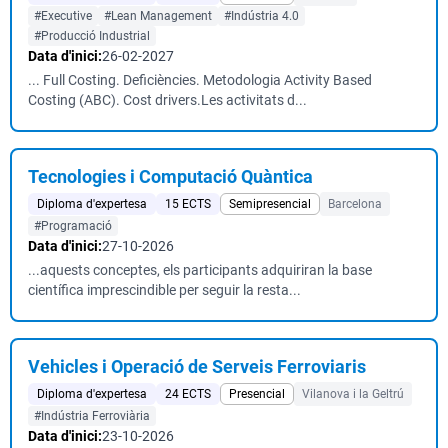
#Executive
#Lean Management
#Indústria 4.0
#Producció Industrial
Data d'inici:
26-02-2027
... Full Costing. Deficiències. Metodologia Activity Based
Costing (ABC). Cost drivers.Les activitats d...
Tecnologies i Computació Quàntica
Diploma d'expertesa
15 ECTS
Semipresencial
Barcelona
#Programació
Data d'inici:
27-10-2026
...aquests conceptes, els participants adquiriran la base
científica imprescindible per seguir la resta...
Vehicles i Operació de Serveis Ferroviaris
Diploma d'expertesa
24 ECTS
Presencial
Vilanova i la Geltrú
#Indústria Ferroviària
Data d'inici:
23-10-2026