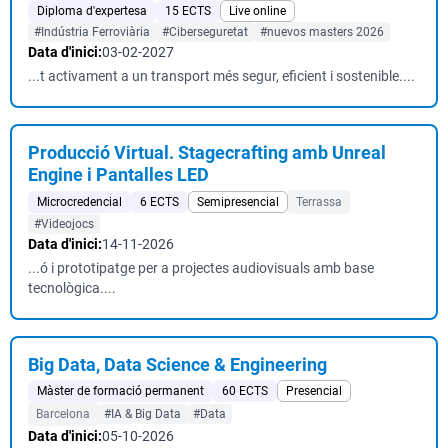
Diploma d'expertesa
15 ECTS
Live online
#Indústria Ferroviària
#Ciberseguretat
#nuevos masters 2026
Data d'inici:
03-02-2027
...t activament a un transport més segur, eficient i sostenible....
Producció Virtual. Stagecrafting amb Unreal
Engine i Pantalles LED
Microcredencial
6 ECTS
Semipresencial
Terrassa
#Videojocs
Data d'inici:
14-11-2026
...ó i prototipatge per a projectes audiovisuals amb base
tecnològica....
Big Data, Data Science & Engineering
Màster de formació permanent
60 ECTS
Presencial
Barcelona
#IA & Big Data
#Data
Data d'inici:
05-10-2026