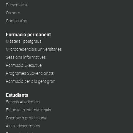
Presentació
On som
Contacta'ns
Formació permanent
Màsters i postgraus
Microcredencials universitàries
Sessions informatives
Formació Executive
Programes Subvencionats
Formació per a la gent gran
Estudiants
Serveis Acadèmics
Estudiants internacionals
Orientació professional
Ajuts i descomptes