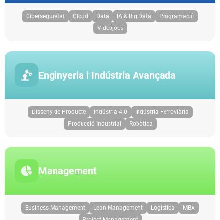
Ciberseguretat
Cloud
Data
IA & Big Data
Programació
Videojocs
Enginyeria i Indústria Avançada
Disseny de Producte
Indústria 4.0
Indústria Ferroviària
Producció Industrial
Robòtica
Management
Business Management
Lean Management
Logística
MBA
Project Management