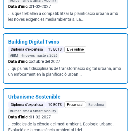
#Urbanisme & Smart Mobility
Data d'inici:
01-02-2027
...s que treballen a compatibilitzar la planificació urbana amb
les noves exigències mediambientals. La...
Building Digital Twins
Diploma d'expertesa
15 ECTS
Live online
#BIM
#nuevos masters 2026
Data d'inici:
octubre del 2027
...quips multidisciplinaris de transformació digital urbana, amb
un enfocament en la planificació urban...
Urbanisme Sostenible
Diploma d'expertesa
10 ECTS
Presencial
Barcelona
#Urbanisme & Smart Mobility
Data d'inici:
01-02-2027
...cològics de la ciència del medi ambient. Ecologia urbana.
Evolució de la consciència ambiental i del...