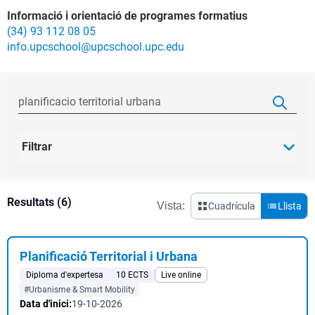
Informació i orientació de programes formatius
(34) 93 112 08 05
info.upcschool@upcschool.upc.edu
Filtrar
Resultats (6)
Vista:
Cuadrícula
Llista
Planificació Territorial i Urbana
Diploma d'expertesa
10 ECTS
Live online
#Urbanisme & Smart Mobility
Data d'inici:
19-10-2026