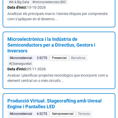
#IA & Big Data
#mircrocredencials BSC
Data d'inici:
15-10-2026
Analitzar els principals marcs i teories ètiques per comprendre
com s’apliquen en el desenvo...
Microelectrònica i la Indústria de
Semiconductors per a Directius, Gestors i
Inversors
Microcredencial
3 ECTS
Presencial
Barcelona
#Ciberseguretat
Data d'inici:
05-11-2026
Avaluar i planificar projectes tecnològics que incorporin com a
element central un o més circuits ...
Producció Virtual. Stagecrafting amb Unreal
Engine i Pantalles LED
Microcredencial
6 ECTS
Semipresencial
Terrassa