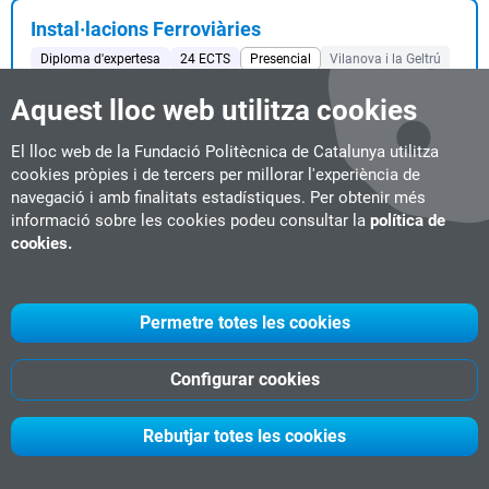
Instal·lacions Ferroviàries
Diploma d'expertesa
24 ECTS
Presencial
Vilanova i la Geltrú
#Indústria Ferroviària
Aquest lloc web utilitza cookies
Data d'inici:
05-03-2027
La implantació del Tren d'Alta Velocitat (AVE) al nostre país i la
El lloc web de la Fundació Politècnica de Catalunya utilitza
consolidació de les xarxes de rod...
cookies pròpies i de tercers per millorar l'experiència de
navegació i amb finalitats estadístiques. Per obtenir més
informació sobre les cookies podeu consultar la
política de
Intel·ligència Artificial Aplicada al Sector
cookies.
Ferroviari
Diploma d'expertesa
9 ECTS
Live online
#Indústria Ferroviària
#IA & Big Data
#nuevos masters 2026
Permetre totes les cookies
Data d'inici:
22-01-2027
La intel·ligència artificial està transformant profundament el
Configurar cookies
sector ferroviari, un dels pilars d...
Rebutjar totes les cookies
Intel·ligència Artificial aplicada al Transport i a