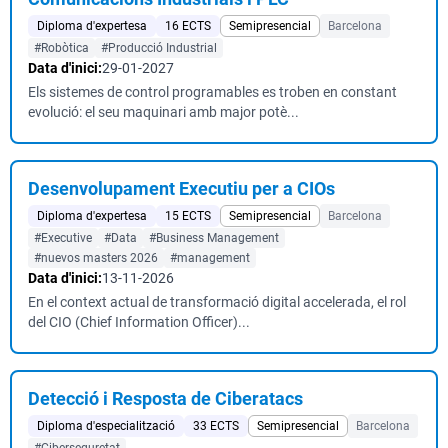
Diploma d'expertesa
16 ECTS
Semipresencial
Barcelona
#Robòtica
#Producció Industrial
Data d'inici:
29-01-2027
Els sistemes de control programables es troben en constant
evolució: el seu maquinari amb major potè...
Desenvolupament Executiu per a CIOs
Diploma d'expertesa
15 ECTS
Semipresencial
Barcelona
#Executive
#Data
#Business Management
#nuevos masters 2026
#management
Data d'inici:
13-11-2026
En el context actual de transformació digital accelerada, el rol
del CIO (Chief Information Officer)...
Detecció i Resposta de Ciberatacs
Diploma d'especialització
33 ECTS
Semipresencial
Barcelona