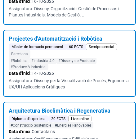
Data d'inici:
16-10-2026
Assignatura: Disseny, Organització i Gestió de Processos i
Plantes Industrials. Models de Gestió. ...
Projectes d'Automatització i Robòtica
Màster de formació permanent
60 ECTS
Semipresencial
Barcelona
#Robòtica
#Indústria 4.0
#Disseny de Producte
#Producció Industrial
Data d'inici:
14-10-2026
Assignatura: Disseny per la Visualització de Procés, Ergonomia
UX/UI i Aplicacions Gràfiques
Arquitectura Bioclimàtica i Regenerativa
Diploma d'expertesa
20 ECTS
Live online
#Construcció Sostenible
#Energies Renovables
Data d'inici:
Contacta'ns