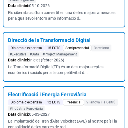
#Ciberseguretat
Data d'inici:
05-10-2026
Els ciberatacs s'han convertit en una de les majors amenaces
per a qualsevol entorn amb informació d...
Direcció de la Transformació Digital
Diploma d'expertesa
15 ECTS
Semipresencial
Barcelona
#Executive
#Data
#Project Management
Data d'inici:
Iniciat (febrer 2026)
La Transformació Digital (TD) és un dels majors reptes
econòmics i socials per a la competitivitat d...
Electrificació i Energia Ferroviària
Diploma d'expertesa
12 ECTS
Presencial
Vilanova i la Geltrú
#Indústria Ferroviària
Data d'inici:
05-03-2027
La implantació del Tren d'Alta Velocitat (AVE) al nostre país i la
consolidació de les xarxes de rod...