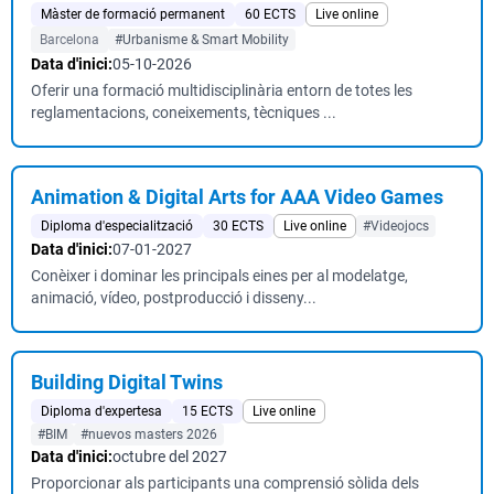
Màster de formació permanent
60 ECTS
Live online
Barcelona
#Urbanisme & Smart Mobility
Data d'inici:
05-10-2026
Oferir una formació multidisciplinària entorn de totes les
reglamentacions, coneixements, tècniques ...
Animation & Digital Arts for AAA Video Games
Diploma d'especialització
30 ECTS
Live online
#Videojocs
Data d'inici:
07-01-2027
Conèixer i dominar les principals eines per al modelatge,
animació, vídeo, postproducció i disseny...
Building Digital Twins
Diploma d'expertesa
15 ECTS
Live online
#BIM
#nuevos masters 2026
Data d'inici:
octubre del 2027
Proporcionar als participants una comprensió sòlida dels