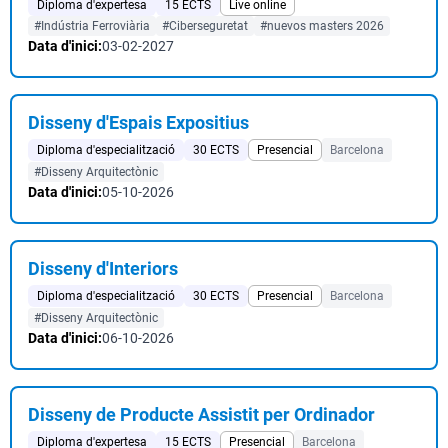
Diploma d'expertesa
15 ECTS
Live online
#Indústria Ferroviària
#Ciberseguretat
#nuevos masters 2026
Data d'inici:
03-02-2027
Disseny d'Espais Expositius
Diploma d'especialització
30 ECTS
Presencial
Barcelona
#Disseny Arquitectònic
Data d'inici:
05-10-2026
Disseny d'Interiors
Diploma d'especialització
30 ECTS
Presencial
Barcelona
#Disseny Arquitectònic
Data d'inici:
06-10-2026
Disseny de Producte Assistit per Ordinador
Diploma d'expertesa
15 ECTS
Presencial
Barcelona