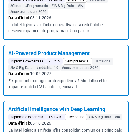
#Cloud
#Programació
#IA & Big Data
#IA
#nuevos masters 2026
Data d'inici:
03-11-2026
La intel·ligència artificial generativa està redefinint el
desenvolupament de programari. Una part c...
AI-Powered Product Management
Diploma d'expertesa
9 ECTS
Semipresencial
Barcelona
#IA & Big Data
#Indústria 4.0
#nuevos masters 2026
Data d'inici:
10-02-2027
Ets product manager amb experiència? Multiplica el teu
impacte amb la IA! La intel·ligència artif...
Artificial Intelligence with Deep Learning
Diploma d'expertesa
15 ECTS
Live online
#IA & Big Data
#IA
Data d'inici:
05-10-2026
La intel·ligència artificial s’ha consolidat com un dels principals