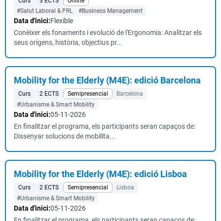
Curs
3 ECTS
Online
#Salut Laboral & PRL
#Business Management
Data d'inici:
Flexible
Conèixer els fonaments i evolució de l'Ergonomia: Analitzar els
seus orígens, història, objectius pr...
Mobility for the Elderly (M4E): edició Barcelona
Curs
2 ECTS
Semipresencial
Barcelona
#Urbanisme & Smart Mobility
Data d'inici:
05-11-2026
En finalitzar el programa, els participants seran capaços de:
Dissenyar solucions de mobilita...
Mobility for the Elderly (M4E): edició Lisboa
Curs
2 ECTS
Semipresencial
Lisboa
#Urbanisme & Smart Mobility
Data d'inici:
05-11-2026
En finalitzar el programa, els participants seran capaços de: