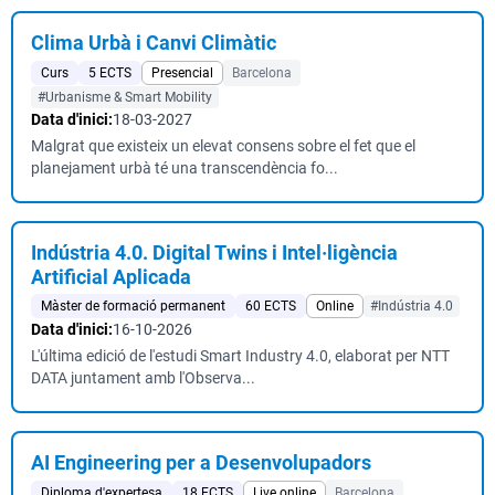
Clima Urbà i Canvi Climàtic
Curs
5 ECTS
Presencial
Barcelona
#Urbanisme & Smart Mobility
Data d'inici:
18-03-2027
Malgrat que existeix un elevat consens sobre el fet que el
planejament urbà té una transcendència fo...
Indústria 4.0. Digital Twins i Intel·ligència
Artificial Aplicada
Màster de formació permanent
60 ECTS
Online
#Indústria 4.0
Data d'inici:
16-10-2026
L'última edició de l'estudi Smart Industry 4.0, elaborat per NTT
DATA juntament amb l'Observa...
AI Engineering per a Desenvolupadors
Diploma d'expertesa
18 ECTS
Live online
Barcelona