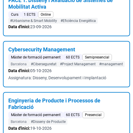
PACE 1: Disseny i Avaluació de Sistemes de
Mobilitat Activa
Curs
1 ECTS
Online
#Urbanisme & Smart Mobility
#Eficiència Energètica
Data d'inici:
23-09-2026
Cybersecurity Management
Màster de formació permanent
60 ECTS
Semipresencial
Barcelona
#Ciberseguretat
#Project Management
#management
Data d'inici:
05-10-2026
Assignatura: Disseny, Desenvolupament i Implantació
Enginyeria de Producte i Processos de
Fabricació
Màster de formació permanent
60 ECTS
Presencial
Barcelona
#Disseny de Producte
Data d'inici:
19-10-2026