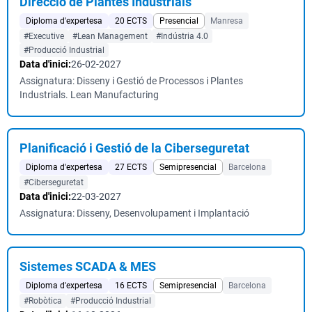
Direcció de Plantes Industrials
Diploma d'expertesa
20 ECTS
Presencial
Manresa
#Executive
#Lean Management
#Indústria 4.0
#Producció Industrial
Data d'inici:
26-02-2027
Assignatura: Disseny i Gestió de Processos i Plantes
Industrials. Lean Manufacturing
Planificació i Gestió de la Ciberseguretat
Diploma d'expertesa
27 ECTS
Semipresencial
Barcelona
#Ciberseguretat
Data d'inici:
22-03-2027
Assignatura: Disseny, Desenvolupament i Implantació
Sistemes SCADA & MES
Diploma d'expertesa
16 ECTS
Semipresencial
Barcelona
#Robòtica
#Producció Industrial