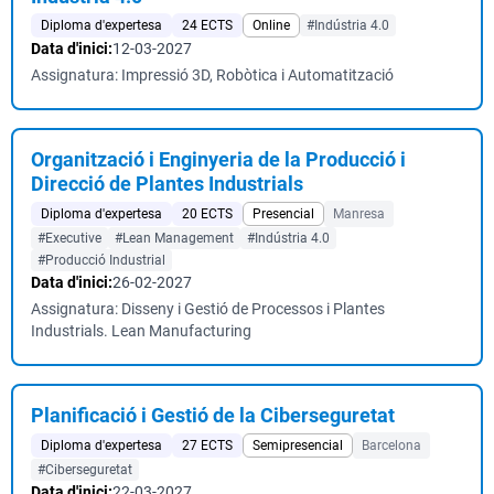
Diploma d'expertesa
24 ECTS
Online
#Indústria 4.0
Data d'inici:
12-03-2027
Assignatura: Impressió 3D, Robòtica i Automatització
Organització i Enginyeria de la Producció i
Direcció de Plantes Industrials
Diploma d'expertesa
20 ECTS
Presencial
Manresa
#Executive
#Lean Management
#Indústria 4.0
#Producció Industrial
Data d'inici:
26-02-2027
Assignatura: Disseny i Gestió de Processos i Plantes
Industrials. Lean Manufacturing
Planificació i Gestió de la Ciberseguretat
Diploma d'expertesa
27 ECTS
Semipresencial
Barcelona
#Ciberseguretat
Data d'inici:
22-03-2027