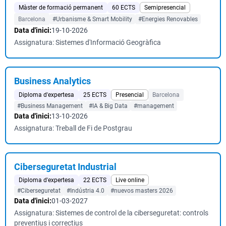
Màster de formació permanent
60 ECTS
Semipresencial
Barcelona
#Urbanisme & Smart Mobility
#Energies Renovables
Data d'inici:
19-10-2026
Assignatura: Sistemes d'Informació Geogràfica
Business Analytics
Diploma d'expertesa
25 ECTS
Presencial
Barcelona
#Business Management
#IA & Big Data
#management
Data d'inici:
13-10-2026
Assignatura: Treball de Fi de Postgrau
Ciberseguretat Industrial
Diploma d'expertesa
22 ECTS
Live online
#Ciberseguretat
#Indústria 4.0
#nuevos masters 2026
Data d'inici:
01-03-2027
Assignatura: Sistemes de control de la ciberseguretat: controls
preventius i correctius