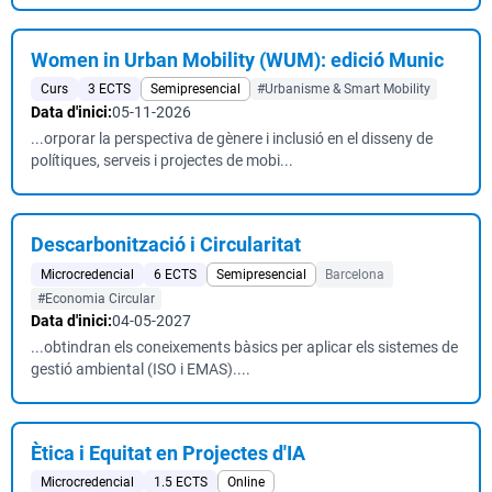
Women in Urban Mobility (WUM): edició Munic
Curs
3 ECTS
Semipresencial
#Urbanisme & Smart Mobility
Data d'inici:
05-11-2026
...orporar la perspectiva de gènere i inclusió en el disseny de
polítiques, serveis i projectes de mobi...
Descarbonització i Circularitat
Microcredencial
6 ECTS
Semipresencial
Barcelona
#Economia Circular
Data d'inici:
04-05-2027
...obtindran els coneixements bàsics per aplicar els sistemes de
gestió ambiental (ISO i EMAS)....
Ètica i Equitat en Projectes d'IA
Microcredencial
1.5 ECTS
Online