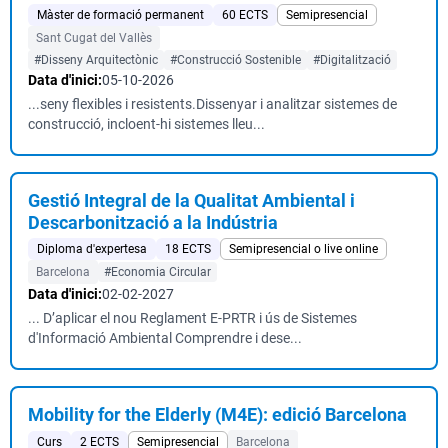
Màster de formació permanent
60 ECTS
Semipresencial
Sant Cugat del Vallès
#Disseny Arquitectònic
#Construcció Sostenible
#Digitalització
Data d'inici:
05-10-2026
...seny flexibles i resistents.Dissenyar i analitzar sistemes de
construcció, incloent-hi sistemes lleu...
Gestió Integral de la Qualitat Ambiental i
Descarbonització a la Indústria
Diploma d'expertesa
18 ECTS
Semipresencial o live online
Barcelona
#Economia Circular
Data d'inici:
02-02-2027
... D’aplicar el nou Reglament E-PRTR i ús de Sistemes
d'Informació Ambiental Comprendre i dese...
Mobility for the Elderly (M4E): edició Barcelona
Curs
2 ECTS
Semipresencial
Barcelona