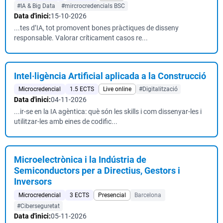
#IA & Big Data
#mircrocredencials BSC
Data d'inici:
15-10-2026
...tes d’IA, tot promovent bones pràctiques de disseny
responsable. Valorar críticament casos re...
Intel·ligència Artificial aplicada a la Construcció
Microcredencial
1.5 ECTS
Live online
#Digitalització
Data d'inici:
04-11-2026
...ir-se en la IA agèntica: què són les skills i com dissenyar-les i
utilitzar-les amb eines de codific...
Microelectrònica i la Indústria de
Semiconductors per a Directius, Gestors i
Inversors
Microcredencial
3 ECTS
Presencial
Barcelona
#Ciberseguretat
Data d'inici:
05-11-2026