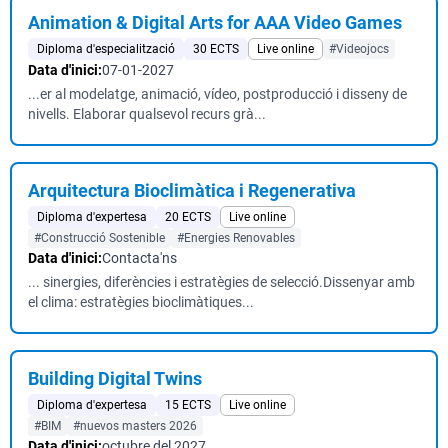
Animation & Digital Arts for AAA Video Games
Diploma d'especialització
30 ECTS
Live online
#Videojocs
Data d'inici:
07-01-2027
...er al modelatge, animació, vídeo, postproducció i disseny de
nivells. Elaborar qualsevol recurs grà...
Arquitectura Bioclimàtica i Regenerativa
Diploma d'expertesa
20 ECTS
Live online
#Construcció Sostenible
#Energies Renovables
Data d'inici:
Contacta'ns
... sinergies, diferències i estratègies de selecció.Dissenyar amb
el clima: estratègies bioclimàtiques...
Building Digital Twins
Diploma d'expertesa
15 ECTS
Live online
#BIM
#nuevos masters 2026
Data d'inici:
octubre del 2027