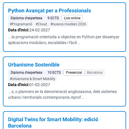
Python Avançat per a Professionals
Diploma d'expertesa
9 ECTS
Live online
#Programació
#Cloud
#nuevos masters 2026
Data d'inici:
24-02-2027
...la programació orientada a objectes en Python per dissenyar
aplicacions modulars, escalables i fàcil...
Urbanisme Sostenible
Diploma d'expertesa
10 ECTS
Presencial
Barcelona
#Urbanisme & Smart Mobility
Data d'inici:
01-02-2027
...s, o planners en la denominació anglosaxona, dels sistemes
urbans i territorials contemporanis.Aprof...
Digital Twins for Smart Mobility: edició
Barcelona