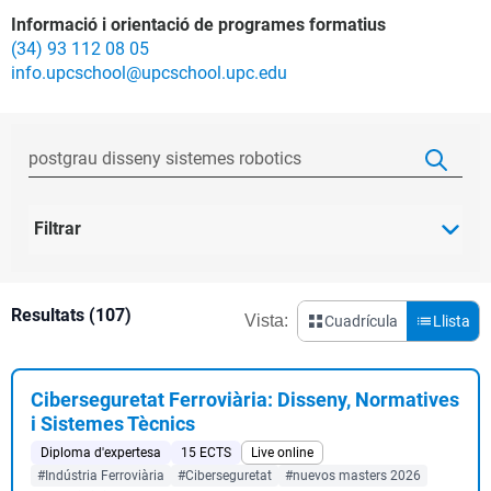
Informació i orientació de programes formatius
(34) 93 112 08 05
info.upcschool@upcschool.upc.edu
Filtrar
Resultats (107)
Vista:
Cuadrícula
Llista
Ciberseguretat Ferroviària: Disseny, Normatives
i Sistemes Tècnics
Diploma d'expertesa
15 ECTS
Live online
#Indústria Ferroviària
#Ciberseguretat
#nuevos masters 2026