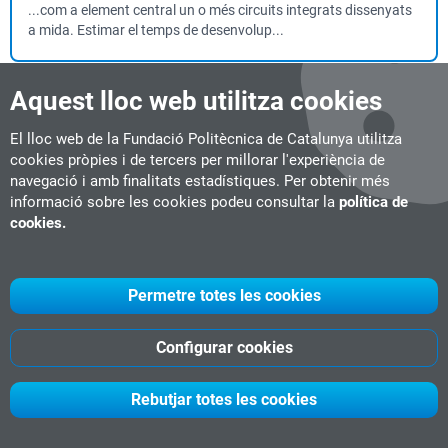
...com a element central un o més circuits integrats dissenyats
a mida. Estimar el temps de desenvolup...
Aquest lloc web utilitza cookies
Producció Virtual. Stagecrafting amb Unreal
Engine i Pantalles LED
El lloc web de la Fundació Politècnica de Catalunya utilitza
Microcredencial
6 ECTS
Semipresencial
Terrassa
cookies pròpies i de tercers per millorar l'experiència de
#Videojocs
navegació i amb finalitats estadístiques. Per obtenir més
Data d'inici:
14-11-2026
informació sobre les cookies podeu consultar la
política de
cookies.
... de la planificació fins a la postproducció.Crear dissenys i
escenaris virtuals mitjançant l’ú...
Permetre totes les cookies
UX per a la Indústria dels Videojocs
Microcredencial
6 ECTS
Configurar cookies
Live online
#Videojocs
Data d'inici:
26-01-2027
...bilitat i perspectiva de gènere, adaptades als ecosistemes i
Rebutjar totes les cookies
dinàmiques pròpies del videojoc.Aplicar...