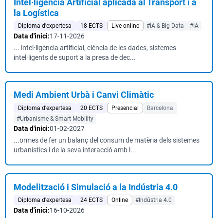
Intel·ligència Artificial aplicada al Transport i a
la Logística
Diploma d'expertesa
18 ECTS
Live online
#IA & Big Data
#IA
Data d'inici:
17-11-2026
... intel·ligència artificial, ciència de les dades, sistemes
intel·ligents de suport a la presa de dec...
Medi Ambient Urbà i Canvi Climàtic
Diploma d'expertesa
20 ECTS
Presencial
Barcelona
#Urbanisme & Smart Mobility
Data d'inici:
01-02-2027
...ormes de fer un balanç del consum de matèria dels sistemes
urbanístics i de la seva interacció amb l...
Modelització i Simulació a la Indústria 4.0
Diploma d'expertesa
24 ECTS
Online
#Indústria 4.0
Data d'inici:
16-10-2026