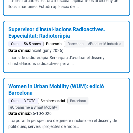
...tures forçades i esforç muscular, aplicant-los al disseny de
llocs i màquines.Estudi i aplicació de ...
Supervisor d'Instal·lacions Radioactives.
Especialitat: Radioteràpia
Curs
56.5 hores
Presencial
Barcelona
#Producció Industrial
Data d'inici:
Iniciat (juny 2026)
...ions de radioteràpia.Ser capaç d’avaluar el disseny
d’instal·lacions radioactives per a ...
Women in Urban Mobility (WUM): edició
Barcelona
Curs
3 ECTS
Semipresencial
Barcelona
#Urbanisme & Smart Mobility
Data d'inici:
26-10-2026
...orporar la perspectiva de gènere i inclusió en el disseny de
polítiques, serveis i projectes de mobi...