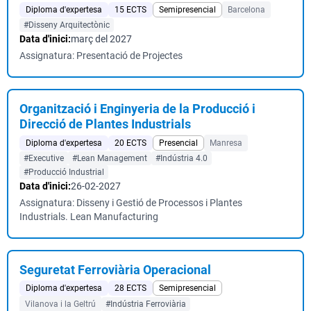
Diploma d'expertesa
15 ECTS
Semipresencial
Barcelona
#Disseny Arquitectònic
Data d'inici:
març del 2027
Assignatura: Presentació de Projectes
Organització i Enginyeria de la Producció i
Direcció de Plantes Industrials
Diploma d'expertesa
20 ECTS
Presencial
Manresa
#Executive
#Lean Management
#Indústria 4.0
#Producció Industrial
Data d'inici:
26-02-2027
Assignatura: Disseny i Gestió de Processos i Plantes
Industrials. Lean Manufacturing
Seguretat Ferroviària Operacional
Diploma d'expertesa
28 ECTS
Semipresencial
Vilanova i la Geltrú
#Indústria Ferroviària