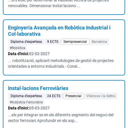
...urs eòlic per determinar la viabilitat tècnica de projectes
renovables. Dimensionar instal·lacions ...
Enginyeria Avançada en Robòtica Industrial i
Col·laborativa
Diploma d'expertesa
9 ECTS
Semipresencial
Barcelona
#Robòtica
Data d'inici:
02-02-2027
... robotització, aplicant metodologies de gestió de projectes
orientades a entorns industrials.- Conei...
Instal·lacions Ferroviàries
Diploma d'expertesa
24 ECTS
Presencial
Vilanova i la Geltrú
#Indústria Ferroviària
Data d'inici:
05-03-2027
...als per integrar-se en els diferents segments del negoci del
sector ferroviari.Aprofundir en els asp...