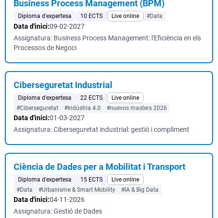
Business Process Management (BPM)
Diploma d'expertesa
10 ECTS
Live online
#Data
Data d'inici:
09-02-2027
Assignatura: Business Process Management: l'Eficiència en els
Processos de Negoci
Ciberseguretat Industrial
Diploma d'expertesa
22 ECTS
Live online
#Ciberseguretat
#Indústria 4.0
#nuevos masters 2026
Data d'inici:
01-03-2027
Assignatura: Ciberseguretat industrial: gestió i compliment
Ciència de Dades per a Mobilitat i Transport
Diploma d'expertesa
15 ECTS
Live online
#Data
#Urbanisme & Smart Mobility
#IA & Big Data
Data d'inici:
04-11-2026
Assignatura: Gestió de Dades