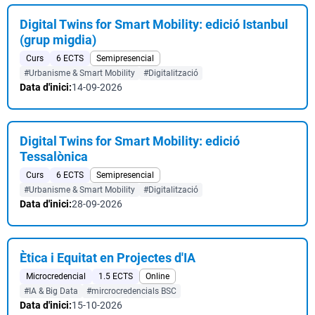
Digital Twins for Smart Mobility: edició Istanbul
(grup migdia)
Curs
6 ECTS
Semipresencial
#Urbanisme & Smart Mobility
#Digitalització
Data d'inici:
14-09-2026
Digital Twins for Smart Mobility: edició
Tessalònica
Curs
6 ECTS
Semipresencial
#Urbanisme & Smart Mobility
#Digitalització
Data d'inici:
28-09-2026
Ètica i Equitat en Projectes d'IA
Microcredencial
1.5 ECTS
Online
#IA & Big Data
#mircrocredencials BSC
Data d'inici:
15-10-2026