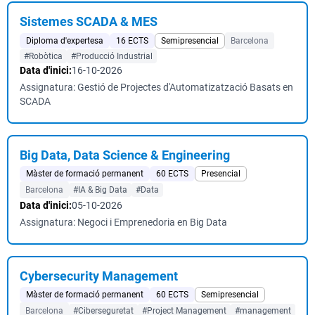
Sistemes SCADA & MES
Diploma d'expertesa
16 ECTS
Semipresencial
Barcelona
#Robòtica
#Producció Industrial
Data d'inici:
16-10-2026
Assignatura: Gestió de Projectes d'Automatizatzació Basats en
SCADA
Big Data, Data Science & Engineering
Màster de formació permanent
60 ECTS
Presencial
Barcelona
#IA & Big Data
#Data
Data d'inici:
05-10-2026
Assignatura: Negoci i Emprenedoria en Big Data
Cybersecurity Management
Màster de formació permanent
60 ECTS
Semipresencial
Barcelona
#Ciberseguretat
#Project Management
#management