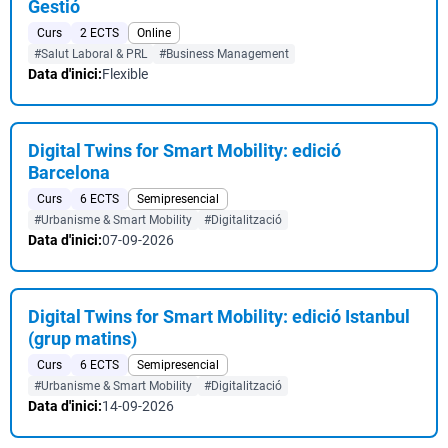
Gestió
Curs
2 ECTS
Online
#Salut Laboral & PRL
#Business Management
Data d'inici:
Flexible
Digital Twins for Smart Mobility: edició
Barcelona
Curs
6 ECTS
Semipresencial
#Urbanisme & Smart Mobility
#Digitalització
Data d'inici:
07-09-2026
Digital Twins for Smart Mobility: edició Istanbul
(grup matins)
Curs
6 ECTS
Semipresencial
#Urbanisme & Smart Mobility
#Digitalització
Data d'inici:
14-09-2026