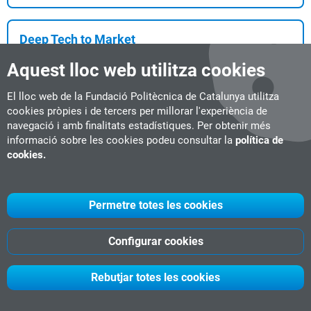
Deep Tech to Market
Curs
1 ECTS
Live online
Aquest lloc web utilitza cookies
#Executive
#Data
#Business Management
Data d'inici:
13-11-2026
El lloc web de la Fundació Politècnica de Catalunya utilitza
...ns amb capacitat de tracció. Dissenyar models de negoci
cookies pròpies i de tercers per millorar l'experiència de
escalables: estructurar propostes de valor ...
navegació i amb finalitats estadístiques. Per obtenir més
informació sobre les cookies podeu consultar la
política de
cookies.
Promoting Active Cities in Europe (PACE)
Curs
2 ECTS
Online
#Urbanisme & Smart Mobility
#Eficiència Energètica
Permetre totes les cookies
Data d'inici:
23-09-2026
...icació i avaluació de projectes. Utilitzar eines digitals
Configurar cookies
avançades com Lane Patrol i RideSafeUM pe...
Rebutjar totes les cookies
Women in Urban Mobility (WUM): edició