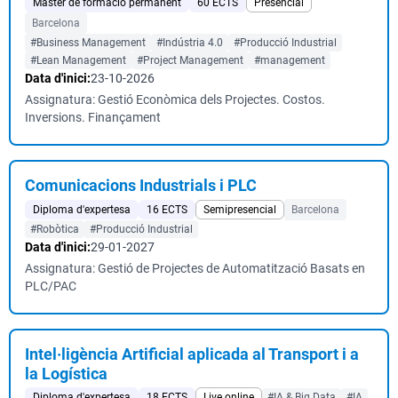
Màster de formació permanent
60 ECTS
Presencial
Barcelona
#Business Management
#Indústria 4.0
#Producció Industrial
#Lean Management
#Project Management
#management
Data d'inici:
23-10-2026
Assignatura: Gestió Econòmica dels Projectes. Costos.
Inversions. Finançament
Comunicacions Industrials i PLC
Diploma d'expertesa
16 ECTS
Semipresencial
Barcelona
#Robòtica
#Producció Industrial
Data d'inici:
29-01-2027
Assignatura: Gestió de Projectes de Automatització Basats en
PLC/PAC
Intel·ligència Artificial aplicada al Transport i a
la Logística
Diploma d'expertesa
18 ECTS
Live online
#IA & Big Data
#IA