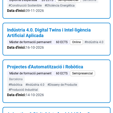
Diploma d'expertesa
20 ECTS
Semipresencial
Barcelona
#Construcció Sostenible
#Eficiència Energètica
Data d'inici:
09-11-2026
Indústria 4.0. Digital Twins i Intel·ligència
Artificial Aplicada
Màster de formació permanent
60 ECTS
Online
#Indústria 4.0
Data d'inici:
16-10-2026
Projectes d'Automatització i Robòtica
Màster de formació permanent
60 ECTS
Semipresencial
Barcelona
#Robòtica
#Indústria 4.0
#Disseny de Producte
#Producció Industrial
Data d'inici:
14-10-2026