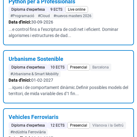
Python per a Professionals
Diploma d'expertesa
9 ECTS
Live online
#Programació
#Cloud
#nuevos masters 2026
Data d'inici:
30-09-2026
...e control fins a l’escriptura de codi net i eficient. Dominar
algorismes i estructures de dad...
Urbanisme Sostenible
Diploma d'expertesa
10 ECTS
Presencial
Barcelona
#Urbanisme & Smart Mobility
Data d'inici:
01-02-2027
...iques i de comportament dinàmic.Definir possibles models del
territori, de mida variable des d'1 fin...
Vehicles Ferroviaris
Diploma d'expertesa
12 ECTS
Presencial
Vilanova i la Geltrú
#Indústria Ferroviària