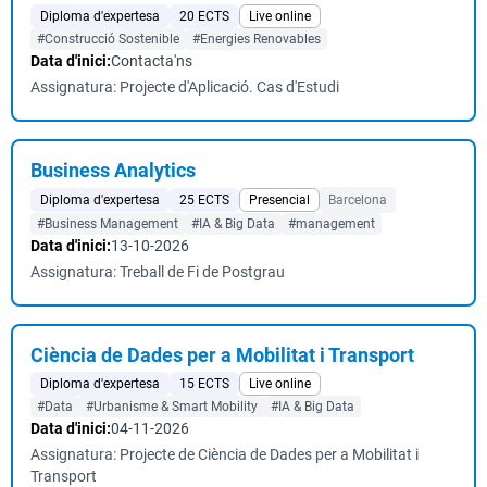
Diploma d'expertesa
20 ECTS
Live online
#Construcció Sostenible
#Energies Renovables
Data d'inici:
Contacta'ns
Assignatura: Projecte d'Aplicació. Cas d'Estudi
Business Analytics
Diploma d'expertesa
25 ECTS
Presencial
Barcelona
#Business Management
#IA & Big Data
#management
Data d'inici:
13-10-2026
Assignatura: Treball de Fi de Postgrau
Ciència de Dades per a Mobilitat i Transport
Diploma d'expertesa
15 ECTS
Live online
#Data
#Urbanisme & Smart Mobility
#IA & Big Data
Data d'inici:
04-11-2026
Assignatura: Projecte de Ciència de Dades per a Mobilitat i
Transport