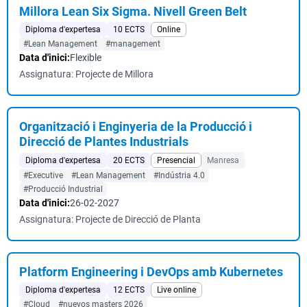
Millora Lean Six Sigma. Nivell Green Belt
Diploma d'expertesa
10 ECTS
Online
#Lean Management
#management
Data d'inici:
Flexible
Assignatura: Projecte de Millora
Organització i Enginyeria de la Producció i
Direcció de Plantes Industrials
Diploma d'expertesa
20 ECTS
Presencial
Manresa
#Executive
#Lean Management
#Indústria 4.0
#Producció Industrial
Data d'inici:
26-02-2027
Assignatura: Projecte de Direcció de Planta
Platform Engineering i DevOps amb Kubernetes
Diploma d'expertesa
12 ECTS
Live online
#Cloud
#nuevos masters 2026