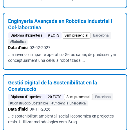
Enginyeria Avançada en Robòtica Industrial i
Col·laborativa
Diploma d'expertesa
9 ECTS
Semipresencial
Barcelona
#Robòtica
Data d'inici:
02-02-2027
...a inversió i impacte operatiu.- Seràs capaç de predissenyar
conceptualment una cèl·lula robotitzada,...
Gestió Digital de la Sostenibilitat en la
Construcció
Diploma d'expertesa
20 ECTS
Semipresencial
Barcelona
#Construcció Sostenible
#Eficiència Energètica
Data d'inici:
09-11-2026
...e sostenibilitat ambiental, social i econòmica en projectes
reals. Utilitzar metodologies com l&rsq...