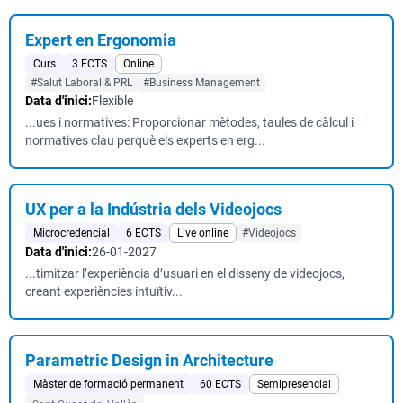
Expert en Ergonomia
Curs
3 ECTS
Online
#Salut Laboral & PRL
#Business Management
Data d'inici:
Flexible
...ues i normatives: Proporcionar mètodes, taules de càlcul i
normatives clau perquè els experts en erg...
UX per a la Indústria dels Videojocs
Microcredencial
6 ECTS
Live online
#Videojocs
Data d'inici:
26-01-2027
...timitzar l’experiència d’usuari en el disseny de videojocs,
creant experiències intuïtiv...
Parametric Design in Architecture
Màster de formació permanent
60 ECTS
Semipresencial