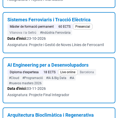
Sistemes Ferroviaris i Tracció Elèctrica
Màster de formació permanent
60 ECTS
Presencial
Vilanova i la Geltrú
#Indústria Ferroviària
Data d'inici:
23-10-2026
Assignatura: Projecte i Gestió de Noves Línies de Ferrocarril
AI Engineering per a Desenvolupadors
Diploma d'expertesa
18 ECTS
Live online
Barcelona
#Cloud
#Programació
#IA & Big Data
#IA
#nuevos masters 2026
Data d'inici:
03-11-2026
Assignatura: Projecte Final Integrador
Arquitectura Bioclimàtica i Regenerativa