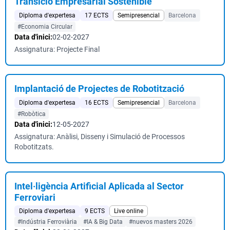
Transició Empresarial Sostenible
Diploma d'expertesa
17 ECTS
Semipresencial
Barcelona
#Economia Circular
Data d'inici:
02-02-2027
Assignatura: Projecte Final
Implantació de Projectes de Robotització
Diploma d'expertesa
16 ECTS
Semipresencial
Barcelona
#Robòtica
Data d'inici:
12-05-2027
Assignatura: Anàlisi, Disseny i Simulació de Processos
Robotitzats.
Intel·ligència Artificial Aplicada al Sector
Ferroviari
Diploma d'expertesa
9 ECTS
Live online
#Indústria Ferroviària
#IA & Big Data
#nuevos masters 2026