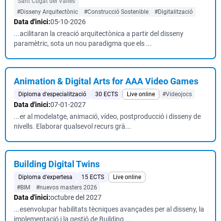
Sant Cugat del Vallès
#Disseny Arquitectònic
#Construcció Sostenible
#Digitalització
Data d'inici:
05-10-2026
...acilitaran la creació arquitectònica a partir del disseny
paramètric, sota un nou paradigma que els ...
Animation & Digital Arts for AAA Video Games
Diploma d'especialització
30 ECTS
Live online
#Videojocs
Data d'inici:
07-01-2027
...er al modelatge, animació, vídeo, postproducció i disseny de
nivells. Elaborar qualsevol recurs grà...
Building Digital Twins
Diploma d'expertesa
15 ECTS
Live online
#BIM
#nuevos masters 2026
Data d'inici:
octubre del 2027
...esenvolupar habilitats tècniques avançades per al disseny, la
implementació i la gestió de Building ...