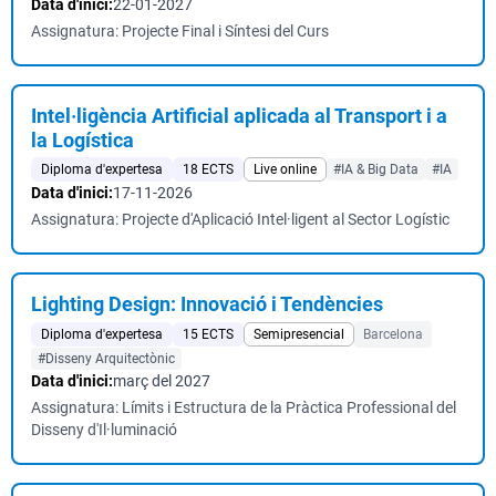
Data d'inici:
22-01-2027
Assignatura: Projecte Final i Síntesi del Curs
Intel·ligència Artificial aplicada al Transport i a
la Logística
Diploma d'expertesa
18 ECTS
Live online
#IA & Big Data
#IA
Data d'inici:
17-11-2026
Assignatura: Projecte d'Aplicació Intel·ligent al Sector Logístic
Lighting Design: Innovació i Tendències
Diploma d'expertesa
15 ECTS
Semipresencial
Barcelona
#Disseny Arquitectònic
Data d'inici:
març del 2027
Assignatura: Límits i Estructura de la Pràctica Professional del
Disseny d'Il·luminació