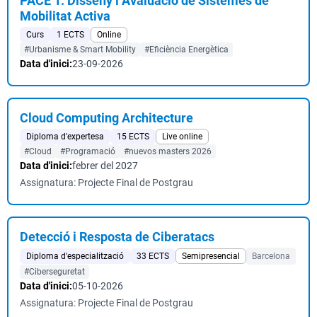
PACE 1: Disseny i Avaluació de Sistemes de
Mobilitat Activa
Curs
1 ECTS
Online
#Urbanisme & Smart Mobility
#Eficiència Energètica
Data d'inici:
23-09-2026
Cloud Computing Architecture
Diploma d'expertesa
15 ECTS
Live online
#Cloud
#Programació
#nuevos masters 2026
Data d'inici:
febrer del 2027
Assignatura: Projecte Final de Postgrau
Detecció i Resposta de Ciberatacs
Diploma d'especialització
33 ECTS
Semipresencial
Barcelona
#Ciberseguretat
Data d'inici:
05-10-2026
Assignatura: Projecte Final de Postgrau