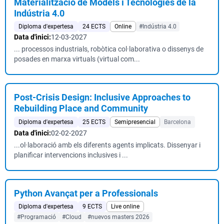
Materialització de Models i Tecnologies de la
Indústria 4.0
Diploma d'expertesa
24 ECTS
Online
#Indústria 4.0
Data d'inici:
12-03-2027
... processos industrials, robòtica col·laborativa o dissenys de
posades en marxa virtuals (virtual com...
Post-Crisis Design: Inclusive Approaches to
Rebuilding Place and Community
Diploma d'expertesa
25 ECTS
Semipresencial
Barcelona
Data d'inici:
02-02-2027
...ol·laboració amb els diferents agents implicats. Dissenyar i
planificar intervencions inclusives i ...
Python Avançat per a Professionals
Diploma d'expertesa
9 ECTS
Live online
#Programació
#Cloud
#nuevos masters 2026