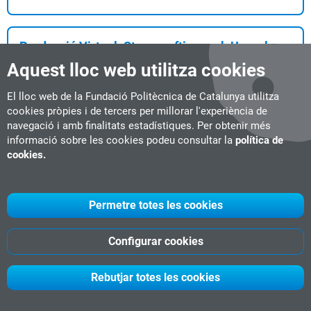
Producció Virtual. Stagecrafting amb Unreal
Engine i Pantalles LED
Aquest lloc web utilitza cookies
Microcredencial
6 ECTS
Semipresencial
Terrassa
El lloc web de la Fundació Politècnica de Catalunya utilitza
#Videojocs
Data d'inici:
14-11-2026
cookies pròpies i de tercers per millorar l'experiència de
navegació i amb finalitats estadístiques. Per obtenir més
... de la planificació fins a la postproducció.Crear dissenys i
informació sobre les cookies podeu consultar la
política de
escenaris virtuals mitjançant l’ú...
cookies.
RISC-V: de la Teoria a la Indústria
Permetre totes les cookies
Microcredencial
3 ECTS
Semipresencial
Barcelona
#Ciberseguretat
Configurar cookies
Data d'inici:
05-10-2026
...mes RISC-V. Aplicar coneixements pràctics per al disseny i la
integració de SoC basats en RISC-V en...
Rebutjar totes les cookies