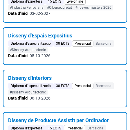
Diploma d'expertesa
15 ECTS
Live online
#Indústria Ferroviària
#Ciberseguretat
#nuevos masters 2026
Data d'inici:
03-02-2027
Disseny d'Espais Expositius
Diploma d'especialització
30 ECTS
Presencial
Barcelona
#Disseny Arquitectònic
Data d'inici:
05-10-2026
Disseny d'Interiors
Diploma d'especialització
30 ECTS
Presencial
Barcelona
#Disseny Arquitectònic
Data d'inici:
06-10-2026
Disseny de Producte Assistit per Ordinador
Diploma d'expertesa
15 ECTS
Presencial
Barcelona