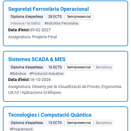
Seguretat Ferroviària Operacional
Diploma d'expertesa
28 ECTS
Semipresencial
Vilanova i la Geltrú
#Indústria Ferroviària
Data d'inici:
05-02-2027
Assignatura: Projecte Final
Sistemes SCADA & MES
Diploma d'expertesa
16 ECTS
Semipresencial
Barcelona
#Robòtica
#Producció Industrial
Data d'inici:
16-10-2026
Assignatura: Disseny per la Visualització de Procés, Ergonomia
UX/UI i Aplicacions Gràfiques
Tecnologies i Computació Quàntica
Diploma d'expertesa
15 ECTS
Semipresencial
Barcelona
#Programació