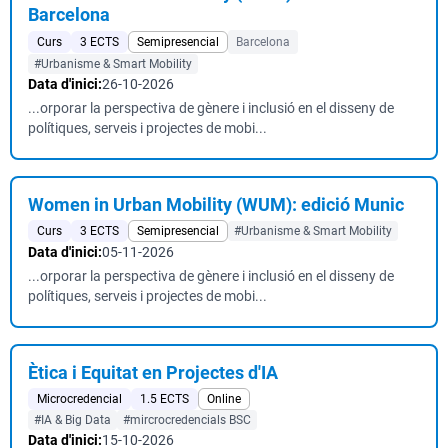
Barcelona
Curs
3 ECTS
Semipresencial
Barcelona
#Urbanisme & Smart Mobility
Data d'inici:
26-10-2026
...orporar la perspectiva de gènere i inclusió en el disseny de
polítiques, serveis i projectes de mobi...
Women in Urban Mobility (WUM): edició Munic
Curs
3 ECTS
Semipresencial
#Urbanisme & Smart Mobility
Data d'inici:
05-11-2026
...orporar la perspectiva de gènere i inclusió en el disseny de
polítiques, serveis i projectes de mobi...
Ètica i Equitat en Projectes d'IA
Microcredencial
1.5 ECTS
Online
#IA & Big Data
#mircrocredencials BSC
Data d'inici:
15-10-2026