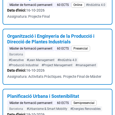
Màster de formació permanent
60 ECTS
Online
#Indústria 4.0
Data d'inici:
16-10-2026
Assignatura: Projecte Final
Organització i Enginyeria de la Producció i
Direcció de Plantes Industrials
Màster de formació permanent
60 ECTS
Presencial
Barcelona
#Executive
#Lean Management
#Indústria 4.0
#Producció Industrial
#Project Management
#management
Data d'inici:
16-10-2026
Assignatura: Activitats Pràctiques. Projecte Final de Màster
Planificació Urbana i Sostenibilitat
Màster de formació permanent
60 ECTS
Semipresencial
Barcelona
#Urbanisme & Smart Mobility
#Energies Renovables
Data d'inici:
19-10-2026