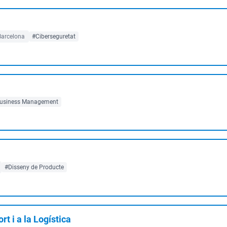
Barcelona
#Ciberseguretat
usiness Management
#Disseny de Producte
rt i a la Logística