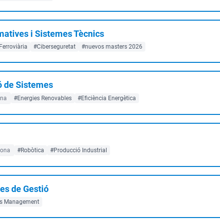
matives i Sistemes Tècnics
Ferroviària
#Ciberseguretat
#nuevos masters 2026
ó de Sistemes
ona
#Energies Renovables
#Eficiència Energètica
lona
#Robòtica
#Producció Industrial
es de Gestió
ss Management