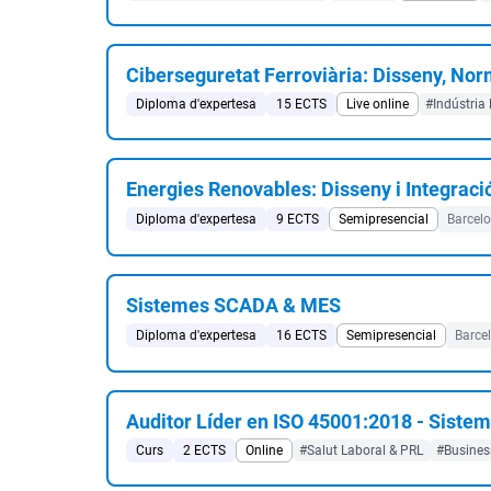
Ciberseguretat Ferroviària: Disseny, Nor
Diploma d'expertesa
15 ECTS
Live online
#Indústria 
Energies Renovables: Disseny i Integraci
Diploma d'expertesa
9 ECTS
Semipresencial
Barcel
Sistemes SCADA & MES
Diploma d'expertesa
16 ECTS
Semipresencial
Barce
Auditor Líder en ISO 45001:2018 - Sistem
Curs
2 ECTS
Online
#Salut Laboral & PRL
#Busine