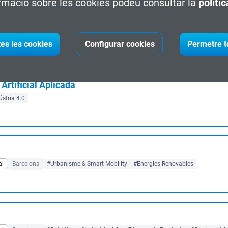
rmació sobre les cookies podeu consultar la
políti
#Disseny Arquitectònic
tes les cookies
Configurar cookies
Permetre t
 Artificial Aplicada
ústria 4.0
al
Barcelona
#Urbanisme & Smart Mobility
#Energies Renovables