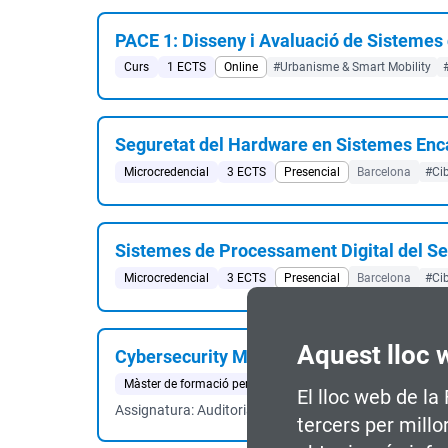
PACE 1: Disseny i Avaluació de Sistemes 
Curs
1 ECTS
Online
#Urbanisme & Smart Mobility
Seguretat del Hardware en Sistemes Enc
Microcredencial
3 ECTS
Presencial
Barcelona
#Cib
Sistemes de Processament Digital del Se
Microcredencial
3 ECTS
Presencial
Barcelona
#Cib
Aquest lloc 
Cybersecurity Management
Màster de formació permanent
60 ECTS
Semipresenci
El lloc web de la
Assignatura: Auditoria de Sistemes d'Informació
tercers per millo