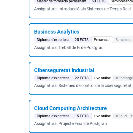
Màster de formació permanent
60 ECTS
Semipresenci
Assignatura: Introducció als Sistemes de Temps Real. 
Business Analytics
Diploma d'expertesa
25 ECTS
Presencial
Barcelona
Assignatura: Treball de Fi de Postgrau
Ciberseguretat Industrial
Diploma d'expertesa
22 ECTS
Live online
#Cibersegu
Assignatura: Sistemes de control de la ciberseguretat: 
Cloud Computing Architecture
Diploma d'expertesa
15 ECTS
Live online
#Cloud
#
Assignatura: Projecte Final de Postgrau