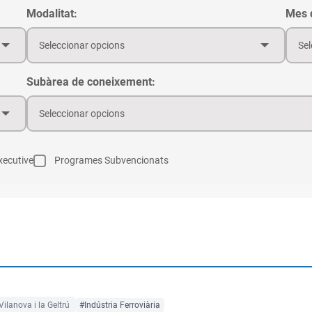
Modalitat:
Mes d
Seleccionar opcions
Sel
Subàrea de coneixement:
Seleccionar opcions
ecutive
Programes Subvencionats
Vilanova i la Geltrú
#Indústria Ferroviària