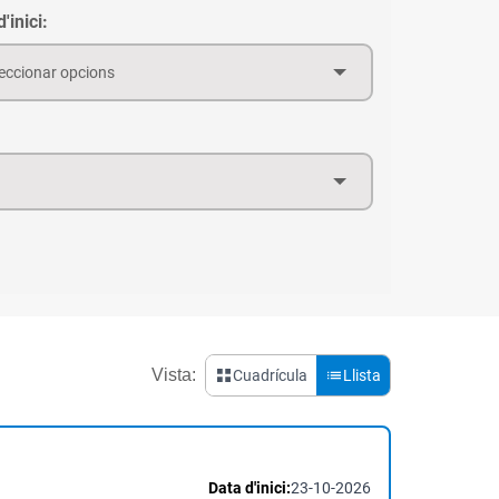
'inici:
eccionar opcions
Vista:
Cuadrícula
Llista
Data d'inici:
23-10-2026