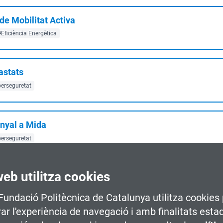
de Mobilitat Activa
#Eficiència Energètica
astats
erseguretat
nyal a Mida
erseguretat
web utilitza cookies
al
Barcelona
#Ciberseguretat
#Project Management
#management
 Fundació Politècnica de Catalunya utilitza cookies 
rar l'experiència de navegació i amb finalitats esta