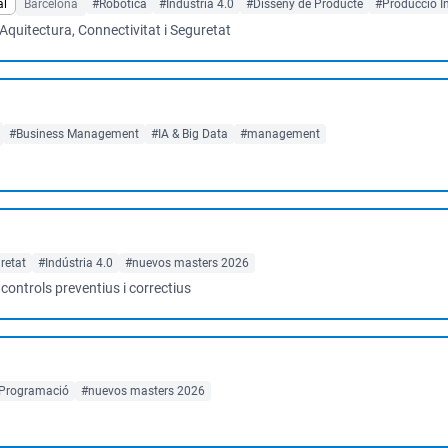
al
Barcelona
#Robòtica
#Indústria 4.0
#Disseny de Producte
#Producció In
Aquitectura, Connectivitat i Seguretat
#Business Management
#IA & Big Data
#management
retat
#Indústria 4.0
#nuevos masters 2026
controls preventius i correctius
Programació
#nuevos masters 2026