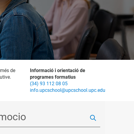
 més de
Informació i orientació de
utive.
programes formatius
(34) 93 112 08 05
info.upcschool@upcschool.upc.edu