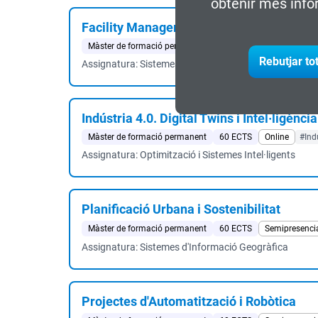
obtenir més info
Facility Management
Màster de formació permanent
60 ECTS
Live online
Rebutjar to
Assignatura: Sistemes d'Informació
Indústria 4.0. Digital Twins i Intel·ligència
Màster de formació permanent
60 ECTS
Online
#Ind
Assignatura: Optimització i Sistemes Intel·ligents
Planificació Urbana i Sostenibilitat
Màster de formació permanent
60 ECTS
Semipresenci
Assignatura: Sistemes d'Informació Geogràfica
Projectes d'Automatització i Robòtica