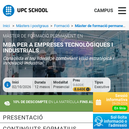
CAMPUS
Inici
>
Màsters i postgraus
>
Formació
>
Màster de formació permanent en MBA per a Empreses Tecnològiques i Industrials
MÀSTER DE FORMACIÓ PERMANENT EN
MBA PER A EMPRESES TECNOLÒGIQUES I
INDUSTRIALS
Consolida el teu lideratge combinant visió estratègica i
innovació industrial.
Preu
Inici
Durada
Modalitat
Tipus
9.600€
02/10/2026
12 mesos
Presencial
Executive
8.640€
Sessió
informativa
10% DE DESCOMPTE
EN LA MATRÍCULA
FINS AL 10 DE SETEMBRE
09-09-2026
en línia
PRESENTACIÓ
Sol·licita
informació o
l'admissió
CONTINGUTS FORMATIUS