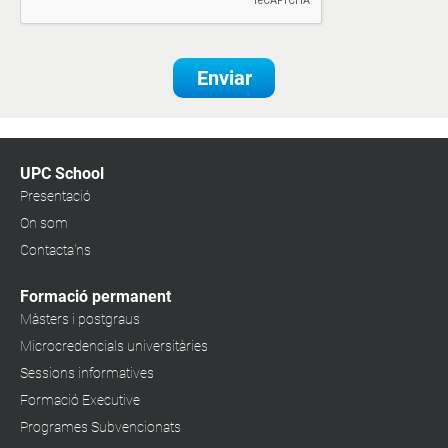
Enviar
UPC School
Presentació
On som
Contacta'ns
Formació permanent
Màsters i postgraus
Microcredencials universitàries
Sessions informatives
Formació Executive
Programes Subvencionats