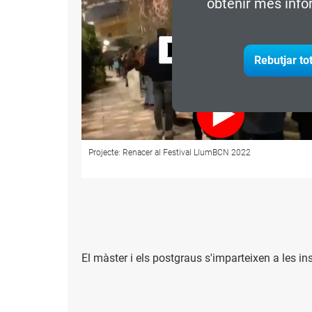
obtenir més info
Rebutjar to
Projecte: Món Llibre 2021, al Centre de Cultura
Contemporània de Barcelona (CCCB)
El màster i els postgraus s'imparteixen a les ins