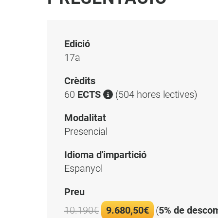
Edició
17a
Crèdits
60
ECTS
(504 hores lectives)
Modalitat
Presencial
Idioma d'impartició
Espanyol
Preu
10.190€
9.680,50€
(
5% de desco