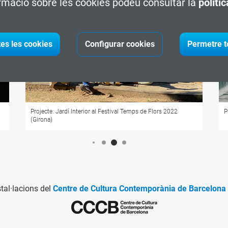
rmació sobre les cookies podeu consultar la
políti
tes les cookies
Configurar cookies
Permetre t
Projecte:
l'Espai
per
Habitar
2021-22
tal·lacions del
Centre de Cultura Contemporània de Barcelona