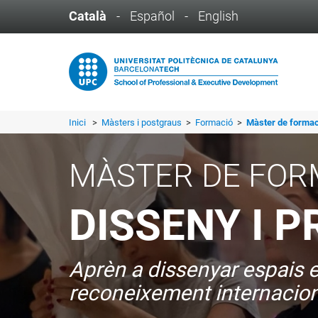
Català
-
Español
-
English
Inici
>
Màsters i postgraus
>
Formació
>
Màster de formac
MÀSTER DE FOR
DISSENY I P
Aprèn a dissenyar espais e
reconeixement internaciona