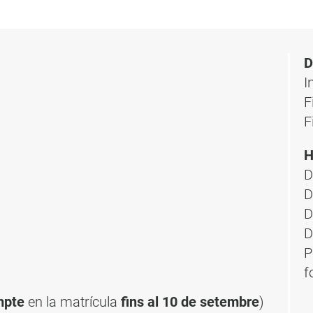
D
I
F
F
H
D
D
D
D
P
f
mpte
en la matrícula
fins al 10 de setembre
)