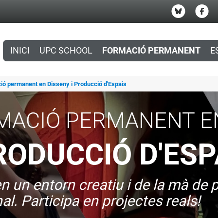
INICI
UPC SCHOOL
FORMACIÓ PERMANENT
E
ió permanent en Disseny i Producció d'Espais
MACIÓ PERMANENT E
RODUCCIÓ D'ESP
n un entorn creatiu i de la mà de
l. Participa en projectes reals!