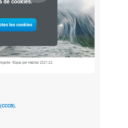
ca de cookies.
otes les cookies
Projecte:
L'alè
 (CCCB).