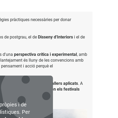
tègies pràctiques necessàries per donar
sos de postgrau, el de
Disseny d'Interiors
i el de
es d'una
perspectiva crítica i experimental
, amb
El plantejament és lluny de les convencions amb
e pensament i acció perquè el
lització de
projectes reals
i
tallers aplicats
. A
ter, amb la seva
participació en els festivals
pròpies i de
dístiques. Per