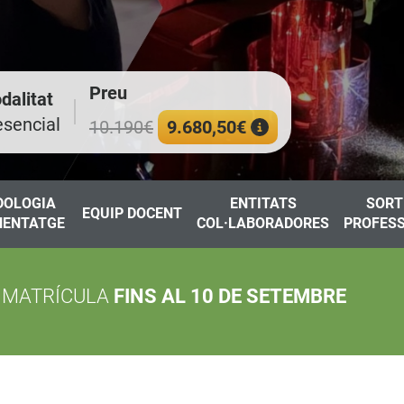
Preu
dalitat
esencial
10.190€
9.680,50€
DOLOGIA
ENTITATS
SORT
EQUIP DOCENT
NENTATGE
COL·LABORADORES
PROFES
 MATRÍCULA
FINS AL 10 DE SETEMBRE