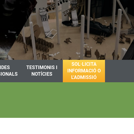
SOL·LICITA
IDES
TESTIMONIS I
INFORMACIÓ O
SIONALS
NOTÍCIES
L'ADMISSIÓ