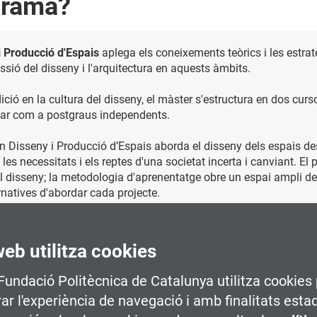
grama?
i Producció d'Espais
aplega els coneixements teòrics i les estra
ssió del disseny i l'arquitectura en aquests àmbits.
ició en la cultura del disseny, el màster s'estructura en dos cur
sar com a postgraus independents.
 en Disseny i Producció d’Espais aborda el disseny dels espais d
t les necessitats i els reptes d'una societat incerta i canviant. 
l disseny; la metodologia d'aprenentatge obre un espai ampli d
natives d'abordar cada projecte.
adora i una metodologia eminentment pràctica mitjançant la rea
ojectes fets pels estudiants, en les diferents edicions del màs
web utilitza cookies
i Òh!pera
.
 Fundació Politècnica de Catalunya utilitza cookies 
rar l'experiència de navegació i amb finalitats esta