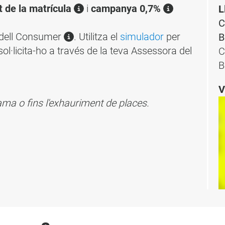
 de la matrícula
i
campanya 0,7%
L
C
adell Consumer
. Utilitza el
simulador
per
B
sol·licita-ho a través de la teva Assessora del
C
B
V
grama o fins l'exhauriment de places.