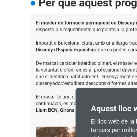
Per què aquest pro
El
màster de formació permanent en
Disseny 
resposta als requeriments que planteja la profe
Impartit a Barcelona, ciutat amb una llarga trad
Disseny d'Espais Expositius
, que es poden cur
De marcat caràcter interdisciplinari, el màster
la voluntat d'oferir eines al professional davan
què s'identifica habitualment l'ensenyament de
dissenyador/estudiant descobreixi formes alter
El màster té una clara vocació professionalitz
continuació, es mostren alguns exemples dels pr
Aquest lloc 
Llum BCN, Girona Temps de Flors,
Món Llibre 
El lloc web de la
tercers per millo