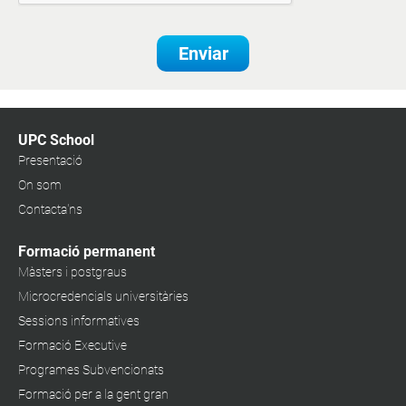
Enviar
UPC School
Presentació
On som
Contacta'ns
Formació permanent
Màsters i postgraus
Microcredencials universitàries
Sessions informatives
Formació Executive
Programes Subvencionats
Formació per a la gent gran