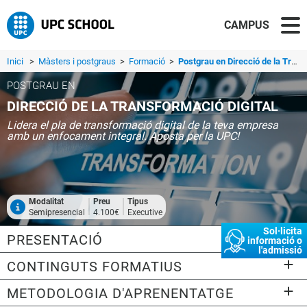
CAMPUS
Inici
>
Màsters i postgraus
>
Formació
>
Postgrau en Direcció de la Transformació Digital
POSTGRAU EN
DIRECCIÓ DE LA TRANSFORMACIÓ DIGITAL
Lidera el pla de transformació digital de la teva empresa
amb un enfocament integral. Aposta per la UPC!
Modalitat
Preu
Tipus
Semipresencial
4.100€
Executive
Sol·licita
PRESENTACIÓ
informació o
l'admissió
CONTINGUTS FORMATIUS
METODOLOGIA D'APRENENTATGE