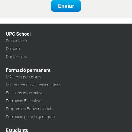
Enviar
UPC School
Presentació
On som
Contacta'ns
Formació permanent
Màsters i postgraus
Microcredencials universitàries
Sessions informatives
Formació Executive
Programes Subvencionats
Formació per a la gent gran
Estudiants