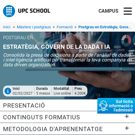
CAMPUS
Inici
>
Màsters i postgraus
>
Formació
>
Postgrau en Estratègia, Govern de la Dada i IA
POSTGRAU EN
ESTRATÈGIA, GOVERN DE LA DADA I IA
Consolida la presa de decisions a partir de l'anàlisi de dades
i intel·ligència artificial per transformar la teva companyia en
data driven organization.
Inici
Durada
Modalitat
Preu
02/02/2027
5 mesos
Live online
4.200€
Sol·licita
PRESENTACIÓ
informació o
l'admissió
CONTINGUTS FORMATIUS
METODOLOGIA D'APRENENTATGE