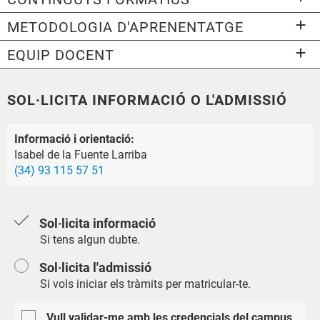
METODOLOGIA D'APRENENTATGE
EQUIP DOCENT
SOL·LICITA INFORMACIÓ O L'ADMISSIÓ
Informació i orientació:
Isabel de la Fuente Larriba
(34) 93 115 57 51
Sol·licita informació
Si tens algun dubte.
Sol·licita l'admissió
Si vols iniciar els tràmits per matricular-te.
Vull validar-me amb les credencials del campus