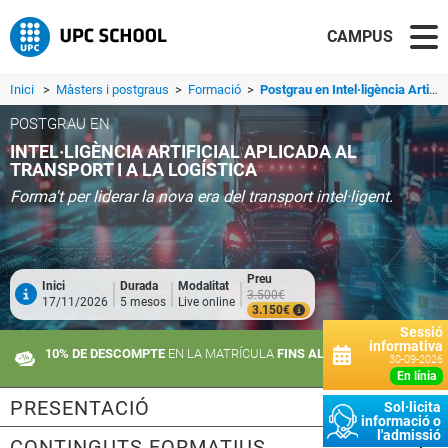
CAMPUS
Inici
>
Màsters i postgraus
>
Formació
>
Postgrau en Intel·ligència Artificial aplicada al Transport i a la Logística
POSTGRAU EN
INTEL·LIGÈNCIA ARTIFICIAL APLICADA AL
TRANSPORT I A LA LOGÍSTICA
Forma't per liderar la nova era del transport intel·ligent.
Preu
Inici
Durada
Modalitat
3.500€
17/11/2026
5 mesos
Live online
3.150€
Sessió
informativa
10% DE DESCOMPTE
EN LA MATRÍCULA
FINS AL 21 DE SETEMBRE
30-09-2026
en línia
PRESENTACIÓ
Sol·licita
informació o
l'admissió
CONTINGUTS FORMATIUS