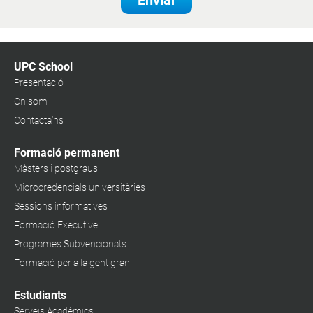
Enviar
UPC School
Presentació
On som
Contacta'ns
Formació permanent
Màsters i postgraus
Microcredencials universitàries
Sessions informatives
Formació Executive
Programes Subvencionats
Formació per a la gent gran
Estudiants
Serveis Acadèmics