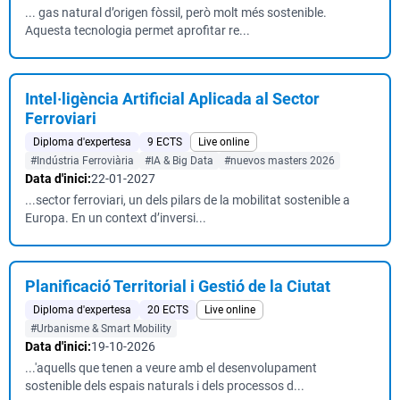
... gas natural d’origen fòssil, però molt més sostenible.
Aquesta tecnologia permet aprofitar re...
Intel·ligència Artificial Aplicada al Sector
Ferroviari
Diploma d'expertesa
9 ECTS
Live online
#Indústria Ferroviària
#IA & Big Data
#nuevos masters 2026
Data d'inici:
22-01-2027
...sector ferroviari, un dels pilars de la mobilitat sostenible a
Europa. En un context d’inversi...
Planificació Territorial i Gestió de la Ciutat
Diploma d'expertesa
20 ECTS
Live online
#Urbanisme & Smart Mobility
Data d'inici:
19-10-2026
...'aquells que tenen a veure amb el desenvolupament
sostenible dels espais naturals i dels processos d...