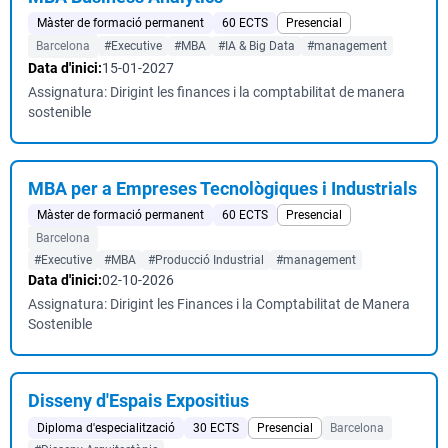
Màster de formació permanent
60 ECTS
Presencial
Barcelona
#Executive
#MBA
#IA & Big Data
#management
Data d'inici:
15-01-2027
Assignatura: Dirigint les finances i la comptabilitat de manera
sostenible
MBA per a Empreses Tecnològiques i Industrials
Màster de formació permanent
60 ECTS
Presencial
Barcelona
#Executive
#MBA
#Producció Industrial
#management
Data d'inici:
02-10-2026
Assignatura: Dirigint les Finances i la Comptabilitat de Manera
Sostenible
Disseny d'Espais Expositius
Diploma d'especialització
30 ECTS
Presencial
Barcelona