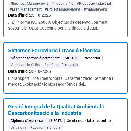
#Business Management
#Indústria 4.0
#Producció Industrial
#Lean Management
#Project Management
#management
Data d'inici:
23-10-2026
...E). Norma ISO 26000. Objectius de desenvolupament
sostenible (ODS).Coaching per a la direcció d'equi...
Sistemes Ferroviaris i Tracció Elèctrica
Màster de formació permanent
60 ECTS
Presencial
Vilanova i la Geltrú
#Indústria Ferroviària
Data d'inici:
23-10-2026
El transport urbà i metropolità. Caracterització.Demanda i
mercat.Explotació tècnica i econòmica del...
Gestió Integral de la Qualitat Ambiental i
Descarbonització a la Indústria
Diploma d'expertesa
18 ECTS
Semipresencial o live online
Barcelona
#Economia Circular