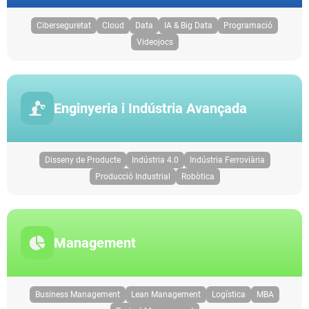
Ciberseguretat
Cloud
Data
IA & Big Data
Programació
Videojocs
Enginyeria i Indústria Avançada
Disseny de Producte
Indústria 4.0
Indústria Ferroviària
Producció Industrial
Robòtica
Management
Business Management
Lean Management
Logística
MBA