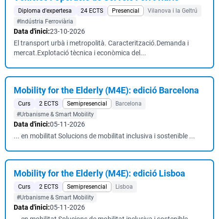
Diploma d'expertesa
24 ECTS
Presencial
Vilanova i la Geltrú
#Indústria Ferroviària
Data d'inici:
23-10-2026
El transport urbà i metropolità. Caracterització.Demanda i
mercat.Explotació tècnica i econòmica del...
Mobility for the Elderly (M4E): edició Barcelona
Curs
2 ECTS
Semipresencial
Barcelona
#Urbanisme & Smart Mobility
Data d'inici:
05-11-2026
... en mobilitat Solucions de mobilitat inclusiva i sostenible ...
Mobility for the Elderly (M4E): edició Lisboa
Curs
2 ECTS
Semipresencial
Lisboa
#Urbanisme & Smart Mobility
Data d'inici:
05-11-2026