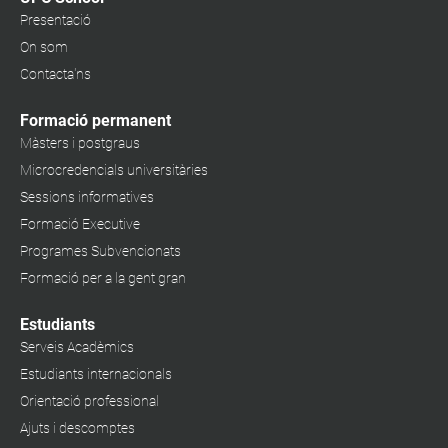
Presentació
On som
Contacta'ns
Formació permanent
Màsters i postgraus
Microcredencials universitàries
Sessions informatives
Formació Executive
Programes Subvencionats
Formació per a la gent gran
Estudiants
Serveis Acadèmics
Estudiants internacionals
Orientació professional
Ajuts i descomptes