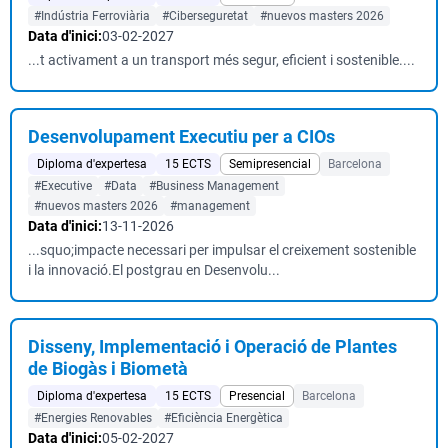
#Indústria Ferroviària
#Ciberseguretat
#nuevos masters 2026
Data d'inici:
03-02-2027
...t activament a un transport més segur, eficient i sostenible....
Desenvolupament Executiu per a CIOs
Diploma d'expertesa
15 ECTS
Semipresencial
Barcelona
#Executive
#Data
#Business Management
#nuevos masters 2026
#management
Data d'inici:
13-11-2026
...squo;impacte necessari per impulsar el creixement sostenible
i la innovació.El postgrau en Desenvolu...
Disseny, Implementació i Operació de Plantes
de Biogàs i Biometà
Diploma d'expertesa
15 ECTS
Presencial
Barcelona
#Energies Renovables
#Eficiència Energètica
Data d'inici:
05-02-2027