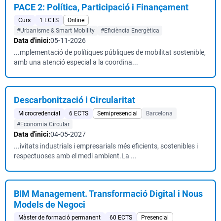
PACE 2: Política, Participació i Finançament
Curs
1 ECTS
Online
#Urbanisme & Smart Mobility
#Eficiència Energètica
Data d'inici:
05-11-2026
...mplementació de polítiques públiques de mobilitat sostenible,
amb una atenció especial a la coordina...
Descarbonització i Circularitat
Microcredencial
6 ECTS
Semipresencial
Barcelona
#Economia Circular
Data d'inici:
04-05-2027
...ivitats industrials i empresarials més eficients, sostenibles i
respectuoses amb el medi ambient.La ...
BIM Management. Transformació Digital i Nous
Models de Negoci
Màster de formació permanent
60 ECTS
Presencial