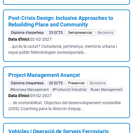
Post-Crisis Design: Inclusive Approaches to
Rebuilding Place and Community
Diploma d'expertesa
25 ECTS
Semipresencial
Barcelona
Data d'inici:
02-02-2027
...qui és la ciutat? Ciutadania, pertinença, memòria urbana i
espai públic Metodologies socioespacials...
Project Management Avançat
Diploma d'expertesa
20 ECTS
Presencial
Barcelona
#Business Management
#Producció Industrial
#Lean Management
Data d'inici:
05-02-2027
... de sostenibilitat. Objectius del desenvolupament sostenible
(ODS).Coaching para la direcció d'equip...
Vehicles i Operació de Serveis Ferroviaris