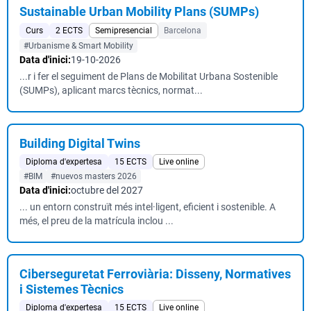
Sustainable Urban Mobility Plans (SUMPs)
Curs
2 ECTS
Semipresencial
Barcelona
#Urbanisme & Smart Mobility
Data d'inici:
19-10-2026
...r i fer el seguiment de Plans de Mobilitat Urbana Sostenible
(SUMPs), aplicant marcs tècnics, normat...
Building Digital Twins
Diploma d'expertesa
15 ECTS
Live online
#BIM
#nuevos masters 2026
Data d'inici:
octubre del 2027
... un entorn construït més intel·ligent, eficient i sostenible. A
més, el preu de la matrícula inclou ...
Ciberseguretat Ferroviària: Disseny, Normatives
i Sistemes Tècnics
Diploma d'expertesa
15 ECTS
Live online