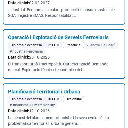
Data d'inici:
02-02-2027
...dustrial. Economia circular i producció i consum sostenible.
SGA i registre EMAS. Responsabilitat...
Operació i Explotació de Serveis Ferroviaris
Diploma d'expertesa
12 ECTS
Presencial
Vilanova i la Geltrú
#Indústria Ferroviària
Data d'inici:
23-10-2026
El transport urbà i metropolità. Caracterització.Demanda i
mercat.Explotació tècnica i econòmica del...
Planificació Territorial i Urbana
Diploma d'expertesa
10 ECTS
Live online
#Urbanisme & Smart Mobility
Data d'inici:
19-10-2026
La gènesi del planejament urbanístic i la seva evolució. La
problemàtica territorial i urbana genera...