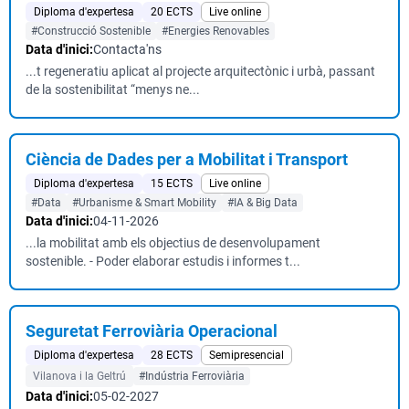
Diploma d'expertesa
20 ECTS
Live online
#Construcció Sostenible
#Energies Renovables
Data d'inici:
Contacta'ns
...t regeneratiu aplicat al projecte arquitectònic i urbà, passant
de la sostenibilitat “menys ne...
Ciència de Dades per a Mobilitat i Transport
Diploma d'expertesa
15 ECTS
Live online
#Data
#Urbanisme & Smart Mobility
#IA & Big Data
Data d'inici:
04-11-2026
...la mobilitat amb els objectius de desenvolupament
sostenible. - Poder elaborar estudis i informes t...
Seguretat Ferroviària Operacional
Diploma d'expertesa
28 ECTS
Semipresencial
Vilanova i la Geltrú
#Indústria Ferroviària
Data d'inici:
05-02-2027