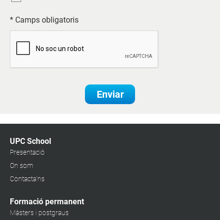
* Camps obligatoris
Enviar
UPC School
Presentació
On som
Contacta'ns
Formació permanent
Màsters i postgraus