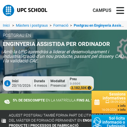
CAMPUS
Inici
>
Màsters i postgraus
>
Formació
>
Postgrau en Enginyeria Assistida per Ordinador
POSTGRAU EN
ENGINYERIA ASSISTIDA PER ORDINADOR
Amb la UPC aprendràs a liderar el desenvolupament i
industrialització d'un nou producte, passant pel disseny CAD
i la validació CAE.
Preu
Inici
Durada
Modalitat
3.350€
20/10/2026
4 mesos
Presencial
3.182,50€
Sessions
informatives
5% DE DESCOMPTE
EN LA MATRÍCULA
FINS AL 10 DE SETEMBRE
08-09-2026
+ info
16-09-2026
+ info
AQUEST POSTGRAU TAMBÉ FORMA PART DE L'ITINERARI FORMATIU
Sol·licita
DEL MÀSTER DE FORMACIÓ PERMANENT EN
ENGINYERIA DE
informació o
PRODUCTE I PROCESSOS DE FABRICACIÓ
.
l'admissió