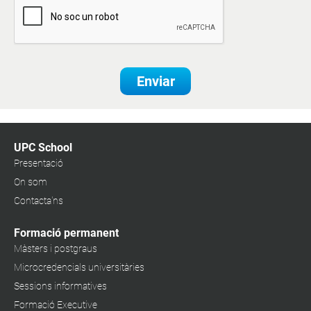
Enviar
UPC School
Presentació
On som
Contacta'ns
Formació permanent
Màsters i postgraus
Microcredencials universitàries
Sessions informatives
Formació Executive