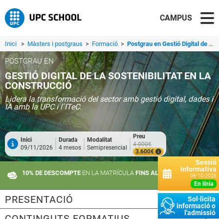
CAMPUS
Inici
>
Màsters i postgraus
>
Formació
>
Postgrau en Gestió Digital de la Sostenibilitat en la Construcció
POSTGRAU EN
GESTIÓ DIGITAL DE LA SOSTENIBILITAT EN LA
CONSTRUCCIÓ
Lidera la transformació del sector amb gestió digital, dades i
IA amb la UPC i l´ITeC.
Preu
Inici
Durada
Modalitat
4.000€
09/11/2026
4 mesos
Semipresencial
3.600€
Sessió
informativa
10% DE DESCOMPTE
EN LA MATRÍCULA
FINS AL 21 DE SETEMBRE
06-10-2026
en línia
PRESENTACIÓ
Sol·licita
informació o
l'admissió
CONTINGUTS FORMATIUS