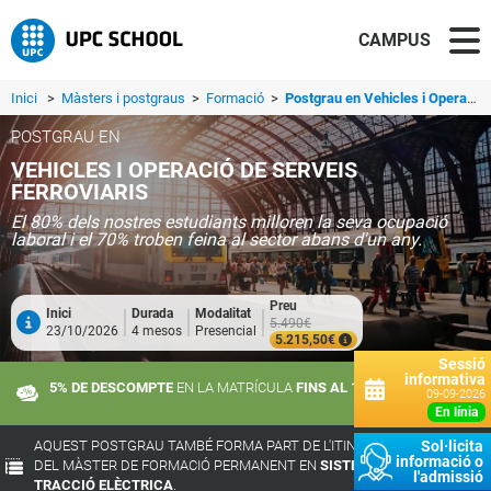
CAMPUS
Inici
>
Màsters i postgraus
>
Formació
>
Postgrau en Vehicles i Operació de Serveis Ferroviaris
POSTGRAU EN
VEHICLES I OPERACIÓ DE SERVEIS
FERROVIARIS
El 80% dels nostres estudiants milloren la seva ocupació
laboral i el 70% troben feina al sector abans d'un any.
Preu
Inici
Durada
Modalitat
5.490€
23/10/2026
4 mesos
Presencial
5.215,50€
Sessió
informativa
5% DE DESCOMPTE
EN LA MATRÍCULA
FINS AL 10 DE SETEMBRE
09-09-2026
en línia
AQUEST POSTGRAU TAMBÉ FORMA PART DE L'ITINERARI FORMATIU
Sol·licita
informació o
DEL MÀSTER DE FORMACIÓ PERMANENT EN
SISTEMES FERROVIARIS I
l'admissió
TRACCIÓ ELÈCTRICA
.