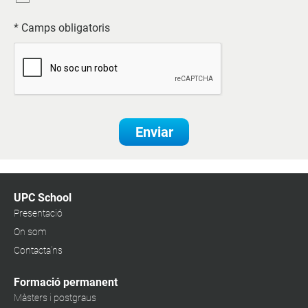
* Camps obligatoris
Enviar
UPC School
Presentació
On som
Contacta'ns
Formació permanent
Màsters i postgraus