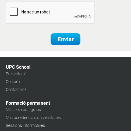
Enviar
UPC School
Presentació
On som
Contacta'ns
Formació permanent
Màsters i postgraus
Microcredencials universitàries
Sessions informatives