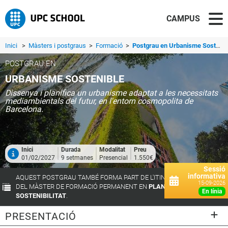
CAMPUS
Inici
>
Màsters i postgraus
>
Formació
>
Postgrau en Urbanisme Sostenible
POSTGRAU EN
URBANISME SOSTENIBLE
Dissenya i planifica un urbanisme adaptat a les necessitats
mediambientals del futur, en l'entorn cosmopolita de
Barcelona.
Inici
Durada
Modalitat
Preu
01/02/2027
9 setmanes
Presencial
1.550€
Sessió
informativa
AQUEST POSTGRAU TAMBÉ FORMA PART DE L'ITINERARI FORMATIU
15-09-2026
DEL MÀSTER DE FORMACIÓ PERMANENT EN
PLANIFICACIÓ URBANA I
en línia
SOSTENIBILITAT
.
PRESENTACIÓ