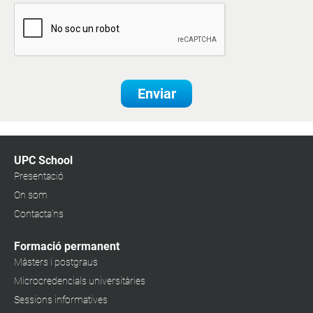
Enviar
UPC School
Presentació
On som
Contacta'ns
Formació permanent
Màsters i postgraus
Microcredencials universitàries
Sessions informatives