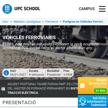
CAMPUS
Inici
>
Màsters i postgraus
>
Formació
>
Postgrau en Vehicles Ferroviaris
POSTGRAU EN
VEHICLES FERROVIARIS
El 80% dels nostres estudiants milloren la seva ocupació
laboral i el 70% troben feina al sector abans d'un any.
Inici
Durada
Modalitat
Preu
08/01/2027
9 setmanes
Presencial
3.090€
Sessió
informativa
AQUEST POSTGRAU TAMBÉ FORMA PART DE L'ITINERARI FORMATIU
09-09-2026
DEL MÀSTER DE FORMACIÓ PERMANENT EN
SISTEMES FERROVIARIS I
en línia
TRACCIÓ ELÈCTRICA
.
Sol·licita
PRESENTACIÓ
informació o
l'admissió